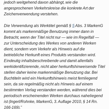
je­doch weitgehend davon abhängt, wie die
angesprochenen Verkehrskreise die konkrete Art der
Zeichenverwendung verstehen.
Die Verwendung als Werktitel gemäß §
5
Abs. 3 MarkenG
kommt als markenmäßige Benutzung immer dann in
Betracht, wenn der Titel nicht nur — wie im Regelfall —
zur Unterscheidung des Werkes von anderen Werken
dient, sondern vom Verkehr als Hinweis auf die
betriebliche Her­kunft eines Produkts verstanden wird.
Eindeutig inhaltsbeschreibende und damit allenfalls
werkidentifizierende, nicht aber herkunftshinweisende Titel
stellen daher keine markenmäßige Benut­zung dar. Bei
Buchtiteln wird ein Herkunftshinweis meist fernliegend
sein, da sie regelmäßig nicht als Hinweis auf einem
bestimmten Verlag verstanden werden, während dies bei
periodisch er­scheinenden Werken durchaus naheliegend
ist (Ingerl/Rohnke, MarkenG, 3. Auflage 2010, § 14 Rn.
166-169)."