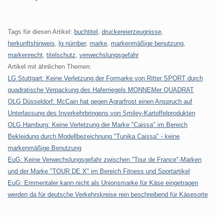
Tags für diesen Artikel:
buchtitel
,
druckereierzeugnisse
,
herkunftshinweis
,
lg nürnber
,
marke
,
markenmäßige benutzung
,
markenrecht
,
titelschutz
,
verwechslungsgefahr
Artikel mit ähnlichen Themen:
LG Stuttgart: Keine Verletzung der Formarke von Ritter SPORT durch
quadratische Verpackung des Haferriegels MONNEMer QUADRAT
OLG Düsseldorf: McCain hat gegen Agrarfrost einen Anspruch auf
Unterlassung des Inverkehrbringens von Smiley-Kartoffelprodukten
OLG Hamburg: Keine Verletzung der Marke "Caissa" im Bereich
Bekleidung durch Modellbezeichnung "Tunika Caissa" - keine
markenmäßige Benutzung
EuG: Keine Verwechslungsgefahr zwischen "Tour de France"-Marken
und der Marke "TOUR DE X" im Bereich Fitness und Sportartikel
EuG: Emmentaler kann nicht als Unionsmarke für Käse eingetragen
werden da für deutsche Verkehrskreise rein beschreibend für Käsesorte