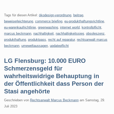
Tags für diesen Artikel:
ökodesign-verordnung
,
beitrag
,
beweiserleichterung
,
commerce briefing
,
eu-produkthaftungsrichtline
,
eu-warenkaufrichtlinie
,
greenwashing
,
internet world
,
kontrollpflicht
,
marcus beckmann
,
nachhaltigkeit
,
nachhaltigkeitssieg
,
obsoleszenz
,
produkthaftung
,
produktpass
,
recht auf reparatur
,
rechtsanwalt marcus
beckmann
,
umeweltaussagen
,
updatepflicht
LG Flensburg: 10.000 EURO
Schmerzensgeld für
wahrheitswidrige Behauptung in
der Öffentlichkeit dass Person der
Stasi angehörte
Geschrieben von
Rechtsanwalt Marcus Beckmann
am
Samstag, 29.
Juli 2023