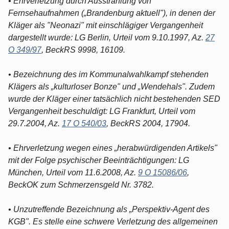
• Ehrverletzung durch Ausstrahlung von
Fernsehaufnahmen („Brandenburg aktuell"), in denen der
Kläger als "Neonazi" mit einschlägiger Vergangenheit
dargestellt wurde: LG Berlin, Urteil vom 9.10.1997, Az.
27
O 349/97
, BeckRS 9998, 16109.
• Bezeichnung des im Kommunalwahlkampf stehenden
Klägers als „kulturloser Bonze" und „Wendehals". Zudem
wurde der Kläger einer tatsächlich nicht bestehenden SED
Vergangenheit beschuldigt: LG Frankfurt, Urteil vom
29.7.2004, Az.
17 O 540/03
, BeckRS 2004, 17904.
• Ehrverletzung wegen eines „herabwürdigenden Artikels"
mit der Folge psychischer Beeinträchtigungen: LG
München, Urteil vom 11.6.2008, Az.
9 O 15086/06
,
BeckOK zum Schmerzensgeld Nr. 3782.
• Unzutreffende Bezeichnung als „Perspektiv-Agent des
KGB". Es stelle eine schwere Verletzung des allgemeinen