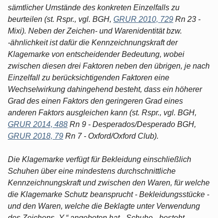
sämtlicher Umstände des konkreten Einzelfalls zu
beurteilen (st. Rspr., vgl. BGH,
GRUR 2010, 729
Rn 23 -
Mixi). Neben der Zeichen- und Warenidentität bzw.
-ähnlichkeit ist dafür die Kennzeichnungskraft der
Klagemarke von entscheidender Bedeutung, wobei
zwischen diesen drei Faktoren neben den übrigen, je nach
Einzelfall zu berücksichtigenden Faktoren eine
Wechselwirkung dahingehend besteht, dass ein höherer
Grad des einen Faktors den geringeren Grad eines
anderen Faktors ausgleichen kann (st. Rspr., vgl. BGH,
GRUR 2014, 488
Rn 9 - Desperados/Desperado BGH,
GRUR 2018, 79
Rn 7 - Oxford/Oxford Club).
Die Klagemarke verfügt für Bekleidung einschließlich
Schuhen über eine mindestens durchschnittliche
Kennzeichnungskraft und zwischen den Waren, für welche
die Klagemarke Schutz beansprucht - Bekleidungsstücke -
und den Waren, welche die Beklagte unter Verwendung
des Zeichens „Y.“ angeboten hat - Schuhe - besteht