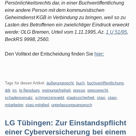
Persönlichkeitsrechts dar, in einer Buchveröffentlichung
eine andere Person mit dem kommunistischen
Geheimdienst KGB in Verbindung zu bringen, weil so zu
Lasten des Betroffenen ein zwielichtiger Eindruck erweckt
werde: OLG Bremen, Urteil vom 1.11.1995, Az.
1 U 51/95
,
BeckRS 9998, 2560.
Den Volltext der Entscheidung finden Sie
hier:
Tags für diesen Artikel:
äußerungsrecht
,
buch
,
buchveröffentlichung
,
ddr
,
im
,
lg flensburg
,
meinungsfreiheit
,
presse
,
presserecht
,
schadensersatz
,
schmerzensgeld
,
staatssicherheit
,
stasi
,
stasi-
mitarbeiter
,
stasi-mitglied
,
unterlassungsanspruch
LG Tübingen: Zur Einstandspflicht
einer Cyberversicherung bei einem