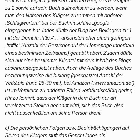
sehr wohl möglich gewesen, auf den Blog des Beklagten
zu 1 sowie auf sein Buch aufmerksam zu werden, wenn
man den Namen des Klägers zusammen mit anderen
„Schlagwörtern“ bei der Suchmaschine „google“
eingegeben hat. Indes dürfte der Blog des Beklagten zu 1
mit der Domain „http://…“ ansonsten eher einen geringen
„fraffic“ (Anzahl der Besucher auf der Homepage innerhalb
eines bestimmten Zeitraums) gehabt haben. Zudem dürfte
sich nur eine bestimmte Klientel mit dem Inhalt des Blogs
auseinandergesetzt haben. Auch die Auflage des Buches
beziehungsweise die bislang (geschätzte) Anzahl der
Verkäufe (rund 25-30 mal) bei Amazon („www.amazon.de“)
ist im Vergleich zu anderen Fällen verhältnismäßig gering.
Hinzu kommt, dass der Kläger in dem Buch nur an
vereinzelten Stellen genannt wird, sich das Buch also
nicht ausschließlich um seine Person dreht.
c) Die persönlichen Folgen bzw. Beeinträchtigungen auf
Seiten des Klägers stuft das Gericht indes als