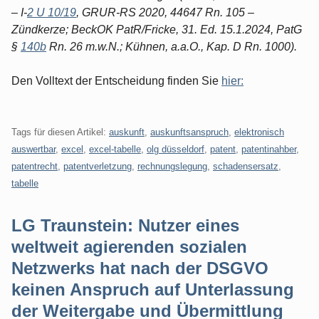
– I-
2 U 10/19
, GRUR-RS 2020, 44647 Rn. 105 –
Zündkerze; BeckOK PatR/Fricke, 31. Ed. 15.1.2024, PatG
§
140b
Rn. 26 m.w.N.; Kühnen, a.a.O., Kap. D Rn. 1000).
Den Volltext der Entscheidung finden Sie
hier:
Tags für diesen Artikel:
auskunft
,
auskunftsanspruch
,
elektronisch
auswertbar
,
excel
,
excel-tabelle
,
olg düsseldorf
,
patent
,
patentinahber
,
patentrecht
,
patentverletzung
,
rechnungslegung
,
schadensersatz
,
tabelle
LG Traunstein: Nutzer eines
weltweit agierenden sozialen
Netzwerks hat nach der DSGVO
keinen Anspruch auf Unterlassung
der Weitergabe und Übermittlung