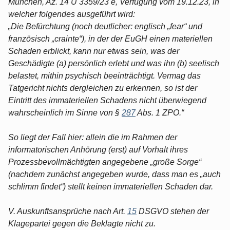
München, Az. 14 U 3359/23 e, Verfügung vom 19.12.23, in
welcher folgendes ausgeführt wird:
„Die Befürchtung (noch deutlicher: englisch „fear“ und
französisch „crainte“), in der der EuGH einen materiellen
Schaden erblickt, kann nur etwas sein, was der
Geschädigte (a) persönlich erlebt und was ihn (b) seelisch
belastet, mithin psychisch beeinträchtigt. Vermag das
Tatgericht nichts dergleichen zu erkennen, so ist der
Eintritt des immateriellen Schadens nicht überwiegend
wahrscheinlich im Sinne von §
287
Abs. 1 ZPO.“
So liegt der Fall hier: allein die im Rahmen der
informatorischen Anhörung (erst) auf Vorhalt ihres
Prozessbevollmächtigten angegebene „große Sorge“
(nachdem zunächst angegeben wurde, dass man es „auch
schlimm findet“) stellt keinen immateriellen Schaden dar.
V. Auskunftsansprüche nach Art.
15
DSGVO stehen der
Klagepartei gegen die Beklagte nicht zu.