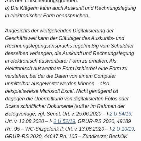
Aus den Entscheidungsgründen:
b) Die Klägerin kann auch Auskunft und Rechnungslegung
in elektronischer Form beanspruchen.
Angesichts der weitgehenden Digitalisierung der
Geschäftswelt kann der Gläubiger des Auskunfts- und
Rechnungslegungsanspruchs regelmäßig vom Schuldner
desselben verlangen, die Auskunft und Rechnungslegung
in elektronisch auswertbarer Form zu erhalten. Als
elektronisch auswertbare Form ist hierbei eine Form zu
verstehen, bei der die Daten von einem Computer
unmittelbar ausgewertet werden können – also
beispielsweise Microsoft Excel. Nicht genügend ist
dagegen die Übermittlung von digitalisierten Fotos oder
Scans schriftlicher Dokumente (außer im Rahmen der
Belegvorlage; vgl. Senat, Urt. v. 25.06.2020 – I-
2 U 54/19
;
Urt. v. 13.08.2020 – I-
2 U 52/19
, GRUR-RS 2020, 49189
Rn. 95 – WC-Sitzgelenk II; Urt. v. 13.08.2020 – I-
2 U 10/19
,
GRUR-RS 2020, 44647 Rn. 105 – Zündkerze; BeckOK