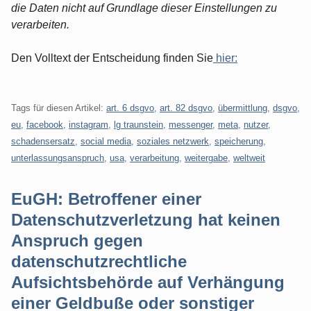
die Daten nicht auf Grundlage dieser Einstellungen zu
verarbeiten.
Den Volltext der Entscheidung finden Sie
hier:
Tags für diesen Artikel:
art. 6 dsgvo
,
art. 82 dsgvo
,
übermittlung
,
dsgvo
,
eu
,
facebook
,
instagram
,
lg traunstein
,
messenger
,
meta
,
nutzer
,
schadensersatz
,
social media
,
soziales netzwerk
,
speicherung
,
unterlassungsanspruch
,
usa
,
verarbeitung
,
weitergabe
,
weltweit
EuGH: Betroffener einer
Datenschutzverletzung hat keinen
Anspruch gegen
datenschutzrechtliche
Aufsichtsbehörde auf Verhängung
einer Geldbuße oder sonstiger