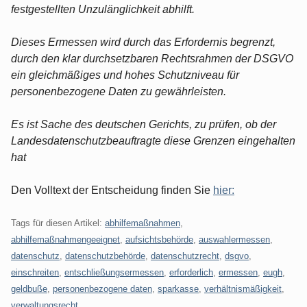
festgestellten Unzulänglichkeit abhilft.
Dieses Ermessen wird durch das Erfordernis begrenzt,
durch den klar durchsetzbaren Rechtsrahmen der DSGVO
ein gleichmäßiges und hohes Schutzniveau für
personenbezogene Daten zu gewährleisten.
Es ist Sache des deutschen Gerichts, zu prüfen, ob der
Landesdatenschutzbeauftragte diese Grenzen eingehalten
hat
Den Volltext der Entscheidung finden Sie
hier:
Tags für diesen Artikel:
abhilfemaßnahmen
,
abhilfemaßnahmengeeignet
,
aufsichtsbehörde
,
auswahlermessen
,
datenschutz
,
datenschutzbehörde
,
datenschutzrecht
,
dsgvo
,
einschreiten
,
entschließungsermessen
,
erforderlich
,
ermessen
,
eugh
,
geldbuße
,
personenbezogene daten
,
sparkasse
,
verhältnismäßigkeit
,
verwaltungsrecht