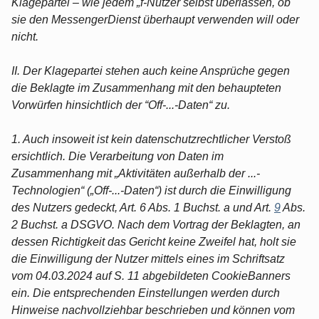
Klagepartei – wie jedem „f-Nutzer selbst überlassen, ob
sie den MessengerDienst überhaupt verwenden will oder
nicht.
II. Der Klagepartei stehen auch keine Ansprüche gegen
die Beklagte im Zusammenhang mit den behaupteten
Vorwürfen hinsichtlich der “Off-...-Daten“ zu.
1. Auch insoweit ist kein datenschutzrechtlicher Verstoß
ersichtlich. Die Verarbeitung von Daten im
Zusammenhang mit „Aktivitäten außerhalb der ...-
Technologien“ („Off-...-Daten“) ist durch die Einwilligung
des Nutzers gedeckt, Art. 6 Abs. 1 Buchst. a und Art.
9
Abs.
2 Buchst. a DSGVO. Nach dem Vortrag der Beklagten, an
dessen Richtigkeit das Gericht keine Zweifel hat, holt sie
die Einwilligung der Nutzer mittels eines im Schriftsatz
vom 04.03.2024 auf S. 11 abgebildeten CookieBanners
ein. Die entsprechenden Einstellungen werden durch
Hinweise nachvollziehbar beschrieben und können vom