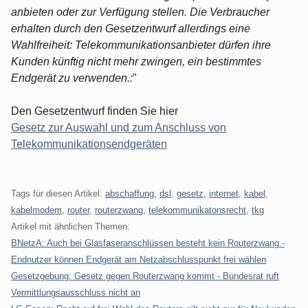
anbieten oder zur Verfügung stellen. Die Verbraucher
erhalten durch den Gesetzentwurf allerdings eine
Wahlfreiheit: Telekommunikationsanbieter dürfen ihre
Kunden künftig nicht mehr zwingen, ein bestimmtes
Endgerät zu verwenden.:
"
Den Gesetzentwurf finden Sie hier
Gesetz zur Auswahl und zum Anschluss von
Telekommunikationsendgeräten
Tags für diesen Artikel:
abschaffung
,
dsl
,
gesetz
,
internet
,
kabel
,
kabelmodem
,
router
,
routerzwang
,
telekommunikatonsrecht
,
tkg
Artikel mit ähnlichen Themen:
BNetzA: Auch bei Glasfaseranschlüssen besteht kein Routerzwang -
Endnutzer können Endgerät am Netzabschlusspunkt frei wählen
Gesetzgebung: Gesetz gegen Routerzwang kommt - Bundesrat ruft
Vermittlungsausschluss nicht an