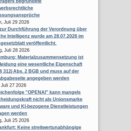
trägers begründete
erbsrechtliche
assungsansprüche
, Juli 29 2026
 zur Durchführung der Verordnung über
che Intelligenz wurde am 28.07.2026 im
esetzblatt veröffentlicht.
g, Juli 28 2026
mburg: Materialzusammensetzung ist
leidung eine wesentliche Eigenschaft
 312j Abs. 2 BGB und muss auf der
labgabeseite angegeben werden
 Juli 27 2026
eichenfolge "OPENAI" kann mangels
heidungskraft nicht als Unionsmarke
tware und KI-bezogene Dienstleistungen
ragen werden
, Juli 25 2026
nkfurt: Keine streitwertunabhängige