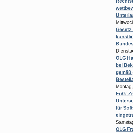
Rechts
wettbew
Unterl
Mittwoch
Gesetz
künstli
Bundesg
Diensta
OLG Ha
bei Bek
gemäß §
Bestel
Montag,
EuG: Z
Untersc
für Sof
einget
Samstag
OLG Fra