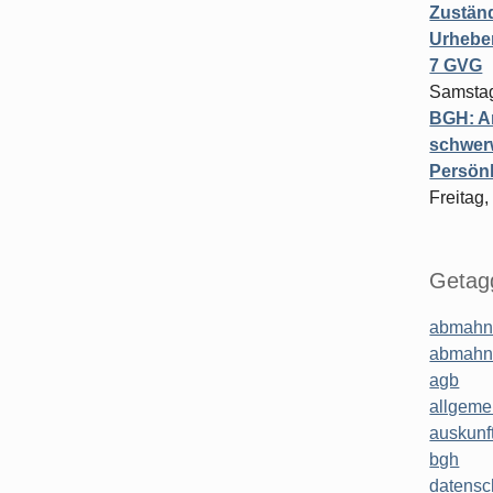
Zuständ
Urheber
7 GVG
Samstag
BGH: A
schwer
Persönl
Freitag,
Getagg
abmahn
abmahn
agb
allgeme
auskunf
bgh
datensc