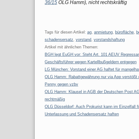
36/15
OLG Hamm), nicht rechtskräftig
Tags für diesen Artikel:
ag
,
anmietung
,
bürofläche
,
b
schadensersatz
,
vorstand
,
vorstandshaftung
Artikel mit ähnlichen Themen:
BGH legt EuGH vor: Steht Art. 101 AEUV Regressa
Geschäftsführer wegen Kartellbußgeldern entgegen
LG München: Vorstand einer AG haftet für mangelh
OLG Hamm: Rabattgewährung nur via App verstößt n
Penny gegen vzbv
OLG Hamm: Klausel in AGB der Deutschen Post AG 
rechtmäßig
OLG Düsseldorf: Auch Prokurist kann im Einzelfall 
Unterlassung und Schadensersatz haften