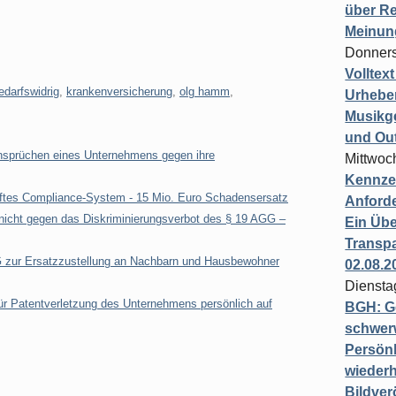
über Re
Meinun
Donners
Volltex
edarfswidrig
,
krankenversicherung
,
olg hamm
,
Urheber
Musikg
und Ou
nsprüchen eines Unternehmens gegen ihre
Mittwoc
Kennzei
aftes Compliance-System - 15 Mio. Euro Schadensersatz
Anford
icht gegen das Diskriminierungsverbot des § 19 AGG –
Ein Übe
Transpa
zur Ersatzzustellung an Nachbarn und Hausbewohner
02.08.2
Diensta
für Patentverletzung des Unternehmens persönlich auf
BGH: G
schwer
Persönl
wiederh
Bildver