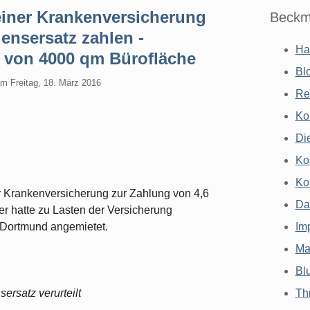
iner Krankenversicherung
Beckm
nsersatz zahlen -
Ha
 von 4000 qm Bürofläche
Bl
am
Freitag, 18. März 2016
Re
Ko
Di
Ko
Ko
Krankenversicherung zur Zahlung von 4,6
Da
r hatte zu Lasten der Versicherung
 Dortmund angemietet.
Im
Ma
Bl
ersatz verurteilt
Th