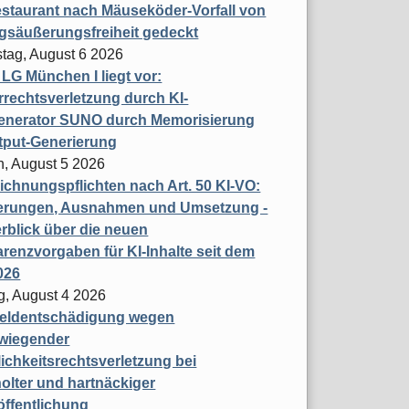
staurant nach Mäuseköder-Vorfall von
gsäußerungsfreiheit gedeckt
tag, August 6 2026
t LG München I liegt vor:
rechtsverletzung durch KI-
enerator SUNO durch Memorisierung
tput-Generierung
h, August 5 2026
chnungspflichten nach Art. 50 KI-VO:
erungen, Ausnahmen und Umsetzung -
rblick über die neuen
renzvorgaben für KI-Inhalte seit dem
026
g, August 4 2026
eldentschädigung wegen
wiegender
ichkeitsrechtsverletzung bei
olter und hartnäckiger
öffentlichung