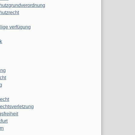
hutzgrundverordnung
hutzrecht
ilige verfügung
k
ung
echt
g
echt
echtsverletzung
sfreiheit
furt
mm