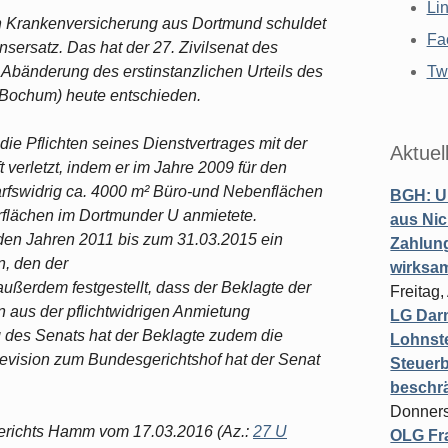
Li
n Krankenversicherung aus Dortmund schuldet
Fa
sersatz. Das hat der 27. Zivilsenat des
Abänderung des erstinstanzlichen Urteils des
Twi
Bochum) heute entschieden.
die Pflichten seines Dienstvertrages mit der
Aktuel
verletzt, indem er im Jahre 2009 für den
rfswidrig ca. 4000 m² Büro-und Nebenflächen
BGH: U
rflächen im Dortmunder U anmietete.
aus Nic
 den Jahren 2011 bis zum 31.03.2015 ein
Zahlun
, den der
wirksa
ußerdem festgestellt, dass der Beklagte der
Freitag
 aus der pflichtwidrigen Anmietung
LG Darm
 des Senats hat der Beklagte zudem die
Lohnste
Revision zum Bundesgerichtshof hat der Senat
Steuerb
beschr
Donners
sgerichts Hamm vom 17.03.2016 (Az.:
27 U
OLG Fra