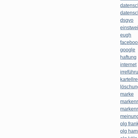
datensc
datensc
dsgvo
einstwe
eugh
faceboo
google
haftung
internet
irreführ
kartellr
löschun
marke
markenr
markenr
meinung
olg frank
olg ha