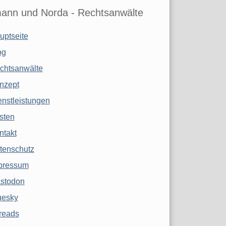
ann und Norda - Rechtsanwälte
uptseite
og
chtsanwälte
nzept
enstleistungen
sten
ntakt
tenschutz
pressum
stodon
uesky
reads