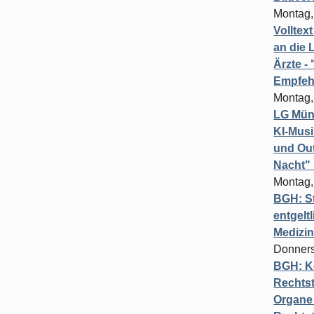
Montag,
Volltex
an die L
Ärzte 
Empfeh
Montag,
LG Münc
KI-Mus
und Out
Nacht"
Montag,
BGH: St
entgelt
Medizi
Donners
BGH: K
Rechtst
Organe 