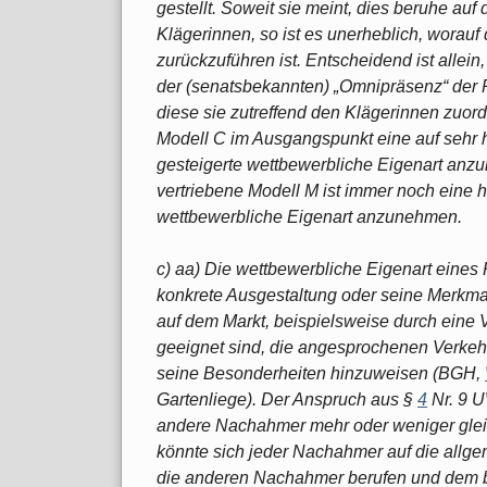
gestellt. Soweit sie meint, dies beruhe au
Klägerinnen, so ist es unerheblich, worauf 
zurückzuführen ist. Entscheidend ist allei
der (senatsbekannten) „Omnipräsenz“ der 
diese sie zutreffend den Klägerinnen zuord
Modell C im Ausgangspunkt eine auf sehr h
gesteigerte wettbewerbliche Eigenart anz
vertriebene Modell M ist immer noch eine 
wettbewerbliche Eigenart anzunehmen.
c) aa) Die wettbewerbliche Eigenart eines
konkrete Ausgestaltung oder seine Merkmal
auf dem Markt, beispielsweise durch eine
geeignet sind, die angesprochenen Verkehr
seine Besonderheiten hinzuweisen (BGH,
Gartenliege). Der Anspruch aus §
4
Nr. 9 U
andere Nachahmer mehr oder weniger gleic
könnte sich jeder Nachahmer auf die allge
die anderen Nachahmer berufen und dem be