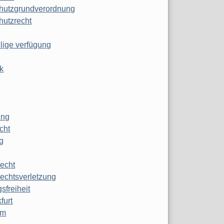
hutzgrundverordnung
hutzrecht
ilige verfügung
k
ung
echt
g
echt
echtsverletzung
sfreiheit
furt
mm