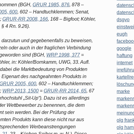
genommen (BGH,
GRUR 1985, 876
, 878 –
datensc
05, 600
, 602 – Handtuchklemmen; Senat,
datensc
e;
GRUR-RR 2008, 166
, 168 – Bigfoot; Köhler,
dsgvo
§ 4 Rn. 9.26).
einstwe
eugh
 darzutun und gegebenenfalls zu beweisen,
faceboo
ln oder auch in der fraglichen Verbindung
google
h geworden sind (BGH,
WRP 1998, 377
=
haftung
öhler, in: Köhler/Bornkamm, UWG, 33. Aufl.
internet
r dabei die Marktbedeutung von Produkten
irreführ
e Eigenart des nachgeahmten Produkts in
kartellr
GRUR 2005, 600
, 602 – Handtuchklemmen;
löschun
t;
WRP 2013, 1500
=
GRUR-RR 2014, 65
, 67
marke
rhochstuhl „Sit-Up“). Dazu ist es allerdings
markenr
n der Wettbewerber zu benennen, die dem
markenr
t sein werden. Bei der Prüfung der
meinung
mten Produkts kann diese nicht nur aus
olg frank
ntsprechenden Werbeanstrengungen
olg ha
 21
, 23 – Küchen-Seiher m. w. N.). Diese