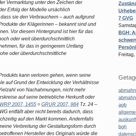
f der Vermarktung unter den Zeichen der
Zuständ
der Erfolg der Modelle ursächlich
Urheber
n, dass sie den Verbrauchern – auch aufgrund
7 GVG
Produkte der Klägerinnen – bekannt sind und
Samstag
nen. Vor diesem Hintergrund ist hier für das
BGH: A
och oder weit überdurchschnittlich
schwer
unehmen, für das in geringerem Umfang
Persönl
hohe oder überdurchschnittliche
Freitag,
 Produkts kann verloren gehen, wenn seine
Getagg
e auf Grund der Entwicklung der Verhältnisse
 Vielzahl von Nachahmungen, nicht mehr
abmahn
skreise auf seine betriebliche Herkunft oder
abmahn
WRP 2007, 1455
=
GRUR 2007, 984
Tz. 24 –
agb
WG entfällt aber nicht bereits dadurch, dass
allgeme
hzeitig auf den Markt kommen. Andernfalls
auskunf
meine Verbreitung der Gestaltungsform durch
bgh
troffenen Hersteller des Originals würde die
datensc