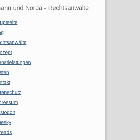
ann und Norda - Rechtsanwälte
uptseite
og
chtsanwälte
nzept
enstleistungen
sten
ntakt
tenschutz
pressum
stodon
uesky
reads