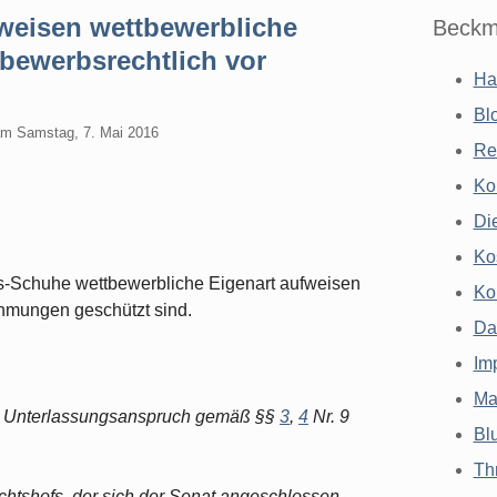
weisen wettbewerbliche
Beckm
tbewerbsrechtlich vor
Ha
Bl
am
Samstag, 7. Mai 2016
Re
Ko
Di
Ko
s-Schuhe wettbewerbliche Eigenart aufweisen
Ko
hmungen geschützt sind.
Da
Im
Ma
hte Unterlassungsanspruch gemäß §§
3
,
4
Nr. 9
Bl
Th
htshofs, der sich der Senat angeschlossen