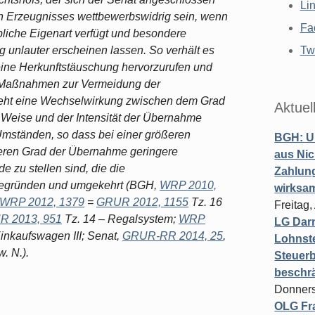
Li
n Erzeugnisses wettbewerbswidrig sein, wenn
Fa
iche Eigenart verfügt und besondere
 unlauter erscheinen lassen. So verhält es
Twi
eine Herkunftstäuschung hervorzurufen und
 Maßnahmen zur Vermeidung der
steht eine Wechselwirkung zwischen dem Grad
Aktuel
d Weise und der Intensität der Übernahme
mständen, so dass bei einer größeren
BGH: U
eren Grad der Übernahme geringere
aus Nic
 zu stellen sind, die die
Zahlun
begründen und umgekehrt (BGH,
WRP 2010,
wirksa
WRP 2012, 1379
=
GRUR 2012, 1155
Tz. 16
Freitag
R 2013, 951
Tz. 14 – Regalsystem;
WRP
LG Darm
inkaufswagen III; Senat,
GRUR-RR 2014, 25
,
Lohnste
w. N.).
Steuerb
beschr
Donners
OLG Fra