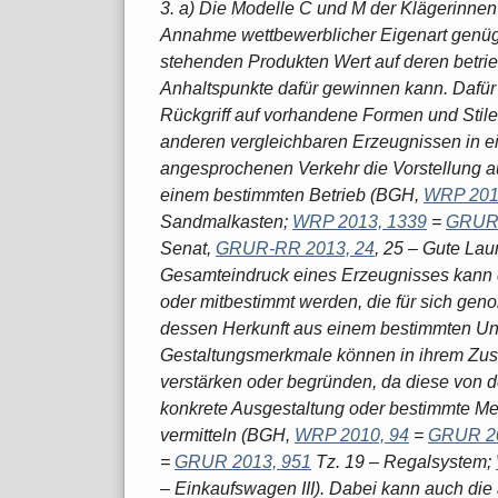
3. a) Die Modelle C und M der Klägerinnen
Annahme wettbewerblicher Eigenart genügt
stehenden Produkten Wert auf deren betrie
Anhaltspunkte dafür gewinnen kann. Dafür 
Rückgriff auf vorhandene Formen und Stil
anderen vergleichbaren Erzeugnissen in e
angesprochenen Verkehr die Vorstellung a
einem bestimmten Betrieb (BGH,
WRP 201
Sandmalkasten;
WRP 2013, 1339
=
GRUR 
Senat,
GRUR-RR 2013, 24
, 25 – Gute Lau
Gesamteindruck eines Erzeugnisses kann 
oder mitbestimmt werden, die für sich gen
dessen Herkunft aus einem bestimmten Un
Gestaltungsmerkmale können in ihrem Zus
verstärken oder begründen, da diese von 
konkrete Ausgestaltung oder bestimmte Me
vermitteln (BGH,
WRP 2010, 94
=
GRUR 20
=
GRUR 2013, 951
Tz. 19 – Regalsystem;
– Einkaufswagen III). Dabei kann auch di