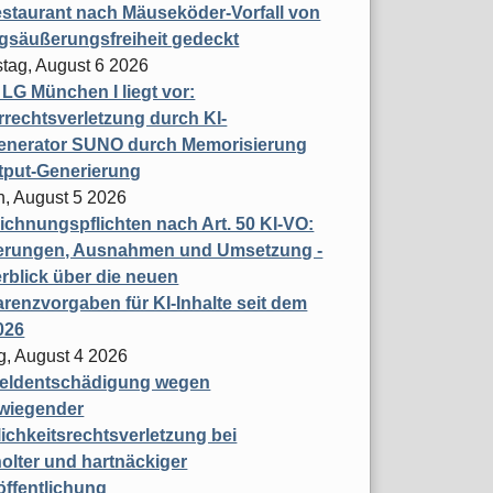
staurant nach Mäuseköder-Vorfall von
gsäußerungsfreiheit gedeckt
tag, August 6 2026
t LG München I liegt vor:
rechtsverletzung durch KI-
enerator SUNO durch Memorisierung
tput-Generierung
h, August 5 2026
chnungspflichten nach Art. 50 KI-VO:
erungen, Ausnahmen und Umsetzung -
rblick über die neuen
renzvorgaben für KI-Inhalte seit dem
026
g, August 4 2026
eldentschädigung wegen
wiegender
ichkeitsrechtsverletzung bei
olter und hartnäckiger
öffentlichung