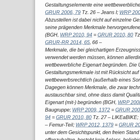
Gestaltungselemente eine wettbewerblich
GRUR 2006, 79
Tz. 26 – Jeans I;
WRP 200
Abzustellen ist dabei nicht auf einzelne 
seine prägenden Merkmale hervorgerufene
(BGH,
WRP 2010, 94
=
GRUR 2010, 80
Tz
GRUR-RR 2014, 65
, 66 –
Merkmale, die bei gleichartigen Erzeugni
verwendet werden müssen, können allerdi
wettbewerbliche Eigenart begründen. Die
Gestaltungsmerkmale ist mit Rücksicht auf
wettbewerbsrechtlich (außerhalb eines So
Dagegen können Merkmale, die zwar techni
austauschbar sind, ohne dass damit Quali
Eigenart (mit-) begründen (BGH,
WRP 2008
Baugruppe;
WRP 2009, 1372
=
GRUR 200
94
=
GRUR 2010, 80
Tz. 27 – LIKEaBIKE;
– Femur-Teil;
WRP 2012, 1379
=
GRUR 20
unter dem Gesichtspunkt, den freien Stand
offenzuhalten, besteht kein Anlass, belie