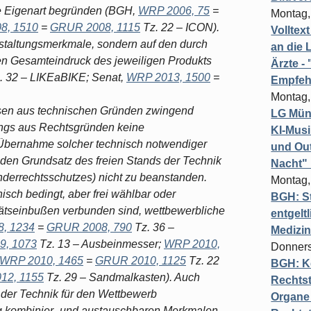
e Eigenart begründen (BGH,
WRP 2006, 75
=
Montag,
8, 1510
=
GRUR 2008, 1115
Tz. 22 – ICON).
Volltex
Gestaltungsmerkmale, sondern auf den durch
an die L
n Gesamteindruck des jeweiligen Produkts
Ärzte 
. 32 – LIKEaBIKE; Senat,
WRP 2013, 1500
=
Empfeh
Montag,
ssen aus technischen Gründen zwingend
LG Münc
ngs aus Rechtsgründen keine
KI-Mus
 Übernahme solcher technisch notwendiger
und Out
 den Grundsatz des freien Stands der Technik
Nacht"
nderrechtsschutzes) nicht zu beanstanden.
Montag,
sch bedingt, aber frei wählbar oder
BGH: St
tätseinbußen verbunden sind, wettbewerbliche
entgelt
, 1234
=
GRUR 2008, 790
Tz. 36 –
Medizi
9, 1073
Tz. 13 – Ausbeinmesser;
WRP 2010,
Donners
WRP 2010, 1465
=
GRUR 2010, 1125
Tz. 22
BGH: K
12, 1155
Tz. 29 – Sandmalkasten). Auch
Rechtst
 der Technik für den Wettbewerb
Organe 
big kombinier- und austauschbaren Merkmalen