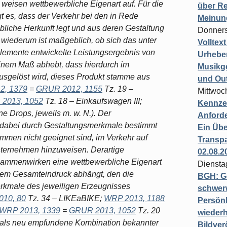
 weisen wettbewerbliche Eigenart auf. Für die
über Re
 es, dass der Verkehr bei den in Rede
Meinun
bliche Herkunft legt und aus deren Gestaltung
Donners
wiederum ist maßgeblich, ob sich das unter
Volltex
elemente entwickelte Leistungsergebnis von
Urheber
inem Maß abhebt, dass hierdurch im
Musikg
usgelöst wird, dieses Produkt stamme aus
und Ou
2, 1379
=
GRUR 2012, 1155
Tz. 19 –
Mittwoc
2013, 1052
Tz. 18 – Einkaufswagen III;
Kennzei
ne Drops, jeweils m. w. N.). Der
Anford
dabei durch Gestaltungsmerkmale bestimmt
Ein Übe
ommen nicht geeignet sind, im Verkehr auf
Transpa
ternehmen hinzuweisen. Derartige
02.08.2
ammenwirken eine wettbewerbliche Eigenart
Diensta
dem Gesamteindruck abhängt, den die
BGH: G
rkmale des jeweiligen Erzeugnisses
schwer
10, 80
Tz. 34 – LIKEaBIKE;
WRP 2013, 1188
Persönl
WRP 2013, 1339
=
GRUR 2013, 1052
Tz. 20
wiederh
e als neu empfundene Kombination bekannter
Bildver