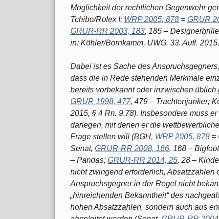
Möglichkeit der rechtlichen Gegenwehr 
Tchibo/Rolex I;
WRP 2005, 878
=
GRUR 20
GRUR-RR 2003, 183
, 185 – Designerbrill
in: Köhler/Bornkamm, UWG, 33. Aufl. 2015, 
Dabei ist es Sache des Anspruchsgegners,
dass die in Rede stehenden Merkmale einze
bereits vorbekannt oder inzwischen üblic
GRUR 1998, 477
, 479 – Trachtenjanker; K
2015, § 4 Rn. 9.78). Insbesondere muss e
darlegen, mit denen er die wettbewerblich
Frage stellen will (BGH,
WRP 2005, 878
=
Senat,
GRUR-RR 2008, 166
, 168 – Bigfoo
– Pandas;
GRUR-RR 2014, 25
, 28 – Kinde
nicht zwingend erforderlich, Absatzzahle
Anspruchsgegner in der Regel nicht bekann
„hinreichenden Bekanntheit“ des nachgeah
hohen Absatzzahlen, sondern auch aus e
abgeleitet werden (Senat,
GRUR-RR 2004,