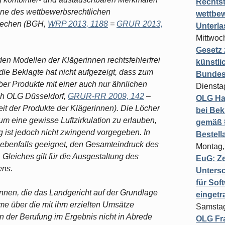
Rechts
ne des wettbewerbsrechtlichen
wettbew
prechen (BGH,
WRP 2013, 1188
=
GRUR 2013,
Unterl
Mittwoch
Gesetz
den Modellen der Klägerinnen rechtsfehlerfrei
künstli
die Beklagte hat nicht aufgezeigt, dass zum
Bundesg
ber Produkte mit einer auch nur ähnlichen
Diensta
ch OLG Düsseldorf,
GRUR-RR 2009, 142
–
OLG Ha
it der Produkte der Klägerinnen). Die Löcher
bei Bek
um eine gewisse Luftzirkulation zu erlauben,
gemäß §
 ist jedoch nicht zwingend vorgegeben. In
Bestel
 ebenfalls geeignet, den Gesamteindruck des
Montag,
Gleiches gilt für die Ausgestaltung des
EuG: Z
ens.
Untersc
für Sof
innen, die das Landgericht auf der Grundlage
einget
e über die mit ihm erzielten Umsätze
Samstag
 der Berufung im Ergebnis nicht in Abrede
OLG Fra