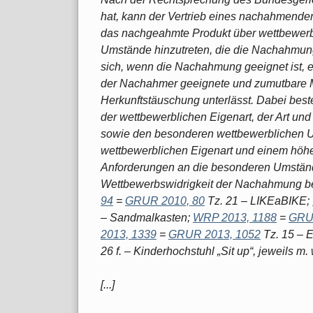
hat, kann der Vertrieb eines nachahmende
das nachgeahmte Produkt über wettbewerbl
Umstände hinzutreten, die die Nachahmung
sich, wenn die Nachahmung geeignet ist, 
der Nachahmer geeignete und zumutbare
Herkunftstäuschung unterlässt. Dabei be
der wettbewerblichen Eigenart, der Art un
sowie den besonderen wettbewerblichen U
wettbewerblichen Eigenart und einem höh
Anforderungen an die besonderen Umstände
Wettbewerbswidrigkeit der Nachahmung 
94
=
GRUR 2010, 80
Tz. 21 – LIKEaBIKE;
– Sandmalkasten;
WRP 2013, 1188
=
GRU
2013, 1339
=
GRUR 2013, 1052
Tz. 15 – E
26 f. – Kinderhochstuhl „Sit up“, jeweils m. 
[...]