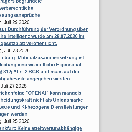
trägers begründete
erbsrechtliche
assungsansprüche
, Juli 29 2026
 zur Durchführung der Verordnung über
che Intelligenz wurde am 28.07.2026 im
esetzblatt veröffentlicht.
g, Juli 28 2026
mburg: Materialzusammensetzung ist
leidung eine wesentliche Eigenschaft
 312j Abs. 2 BGB und muss auf der
labgabeseite angegeben werden
 Juli 27 2026
eichenfolge "OPENAI" kann mangels
heidungskraft nicht als Unionsmarke
tware und KI-bezogene Dienstleistungen
ragen werden
, Juli 25 2026
nkfurt: Keine streitwertunabhängige