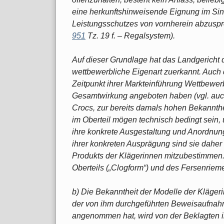
eine herkunftshinweisende Eignung im Sin
Leistungsschutzes von vornherein abzus
951
Tz. 19 f. – Regalsystem).
Auf dieser Grundlage hat das Landgericht 
wettbewerbliche Eigenart zuerkannt. Auch 
Zeitpunkt ihrer Markteinführung Wettbewer
Gesamtwirkung angeboten haben (vgl. au
Crocs, zur bereits damals hohen Bekannthe
im Oberteil mögen technisch bedingt sein, 
ihre konkrete Ausgestaltung und Anordnung
ihrer konkreten Ausprägung sind sie daher
Produkts der Klägerinnen mitzubestimmen. 
Oberteils („Clogform“) und des Fersenriem
b) Die Bekanntheit der Modelle der Kläger
der von ihm durchgeführten Beweisaufnahm
angenommen hat, wird von der Beklagten in