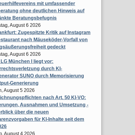
uerhilfevereins mit umfassender
eratung ohne deutlichen Hinweis auf
änkte Beratungsbefugnis
tag, August 6 2026
nkfurt: Zugespitzte Kritik auf Instagram
staurant nach Mäuseköder-Vorfall von
gsäußerungsfreiheit gedeckt
tag, August 6 2026
t LG München I liegt vor:
rechtsverletzung durch KI-
enerator SUNO durch Memorisierung
tput-Generierung
h, August 5 2026
chnungspflichten nach Art. 50 KI-VO:
erungen, Ausnahmen und Umsetzung -
rblick über die neuen
renzvorgaben für KI-Inhalte seit dem
026
g, August 4 2026