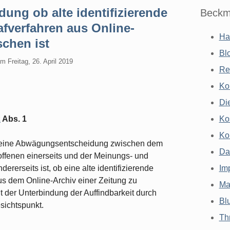
ng ob alte identifizierende
Beckm
afverfahren aus Online-
Ha
schen ist
Bl
am
Freitag, 26. April 2019
Re
Ko
Di
2
Abs. 1
Ko
Ko
s eine Abwägungsentscheidung zwischen dem
Da
offenen einerseits und der Meinungs- und
rerseits ist, ob eine alte identifizierende
Im
aus dem Online-Archiv einer Zeitung zu
Ma
it der Unterbindung der Auffindbarkeit durch
Bl
ichtspunkt.
Th