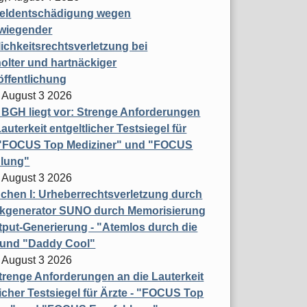
eldentschädigung wegen
wiegender
ichkeitsrechtsverletzung bei
olter und hartnäckiger
öffentlichung
 August 3 2026
t BGH liegt vor: Strenge Anforderungen
auterkeit entgeltlicher Testsiegel für
- "FOCUS Top Mediziner" und "FOCUS
lung"
 August 3 2026
hen I: Urheberrechtsverletzung durch
ikgenerator SUNO durch Memorisierung
put-Generierung - "Atemlos durch die
 und "Daddy Cool"
 August 3 2026
renge Anforderungen an die Lauterkeit
licher Testsiegel für Ärzte - "FOCUS Top