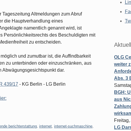
Li
Fa
er Tageszeitung Altmeldungen zum Abruf
er die Hauptverhandlung eines
Twi
 Angeklagte namentlich genannt wird, ist
Persönlichkeitsrechts des Beschuldigten mit
edienfreiheit zu entscheiden.
Aktuel
 möglich und zumutbar ist, die Auffindbarkeit
OLG Cel
en zu unterbinden oder einzuschränken, aus
weiter 
n Abwägungsgesichtspunkt dar.
Anforde
Abs. 3
R 439/17
- KG Berlin - LG Berlin
Samstag
BGH: U
ier:
aus Nic
Zahlun
wirksa
Freitag
rende berichterstattung
,
internet
,
internet-suchmaschine
,
LG Darm