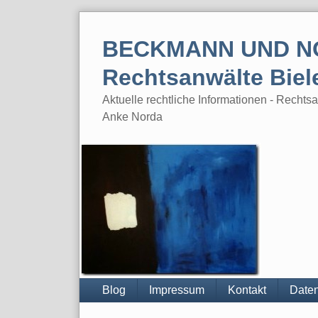
Skip
to
BECKMANN UND N
content
Rechtsanwälte Biel
Aktuelle rechtliche Informationen - Rech
Anke Norda
Blog
Impressum
Kontakt
Daten