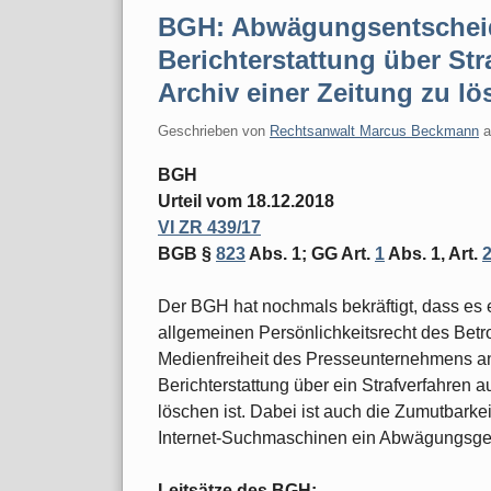
BGH: Abwägungsentscheidu
Berichterstattung über Str
Archiv einer Zeitung zu lö
Geschrieben von
Rechtsanwalt Marcus Beckmann
BGH
Urteil vom 18.12.2018
VI ZR 439/17
BGB §
823
Abs. 1; GG Art.
1
Abs. 1, Art.
Der BGH hat nochmals bekräftigt, dass e
allgemeinen Persönlichkeitsrecht des Betr
Medienfreiheit des Presseunternehmens ande
Berichterstattung über ein Strafverfahren 
löschen ist. Dabei ist auch die Zumutbarke
Internet-Suchmaschinen ein Abwägungsges
Leitsätze des BGH: