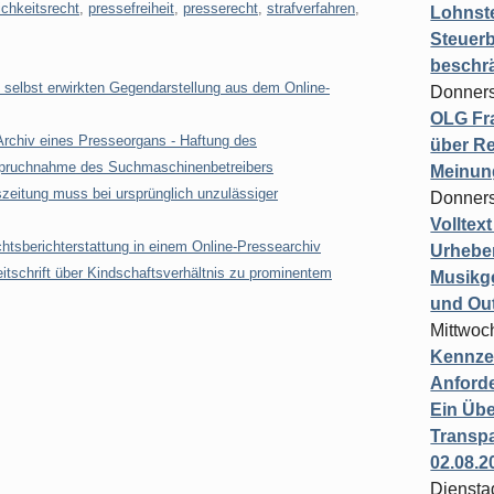
ichkeitsrecht
,
pressefreiheit
,
presserecht
,
strafverfahren
,
Lohnste
Steuerb
beschr
selbst erwirkten Gegendarstellung aus dem Online-
Donners
OLG Fra
Archiv eines Presseorgans - Haftung des
über Re
anspruchnahme des Suchmaschinenbetreibers
Meinun
zeitung muss bei ursprünglich unzulässiger
Donners
Volltex
chtsberichterstattung in einem Online-Pressearchiv
Urheber
eitschrift über Kindschaftsverhältnis zu prominentem
Musikg
und Ou
Mittwoc
Kennzei
Anford
Ein Übe
Transpa
02.08.2
Diensta