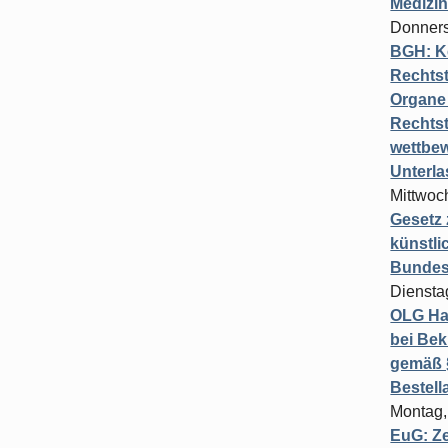
Medizi
Donners
BGH: K
Rechtst
Organe 
Rechts
wettbew
Unterl
Mittwoch
Gesetz
künstli
Bundesg
Diensta
OLG Ha
bei Bek
gemäß §
Bestel
Montag,
EuG: Z