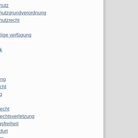
hutz
hutzgrundverordnung
hutzrecht
ilige verfügung
k
ung
echt
g
echt
echtsverletzung
sfreiheit
furt