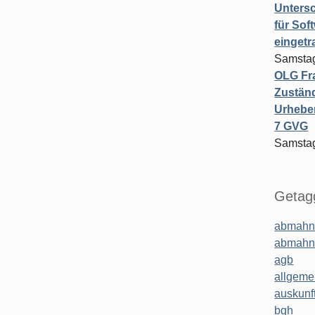
Untersc
für Sof
einget
Samstag
OLG Fra
Zuständ
Urheber
7 GVG
Samstag
Getagg
abmahn
abmahn
agb
allgeme
auskunf
bgh