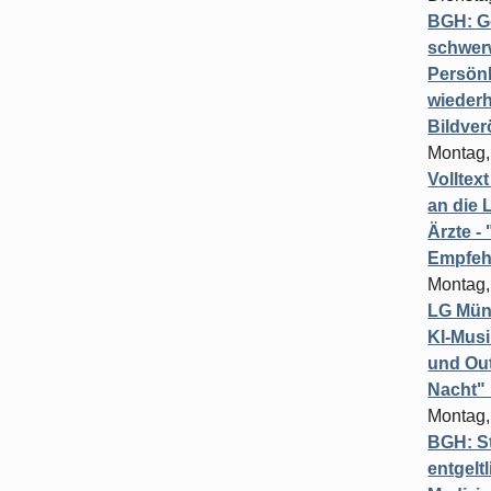
BGH: G
schwer
Persönl
wiederh
Bildver
Montag,
Volltex
an die L
Ärzte 
Empfeh
Montag,
LG Münc
KI-Mus
und Out
Nacht"
Montag,
BGH: St
entgelt