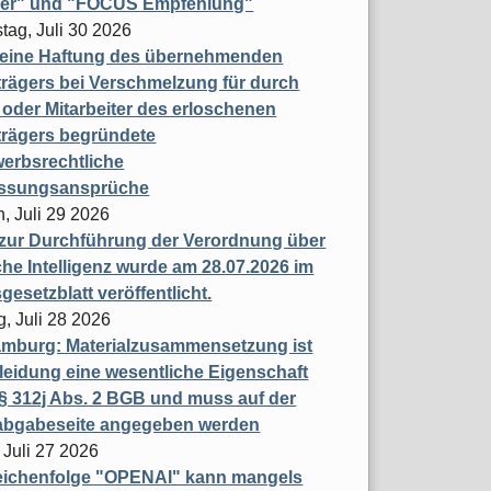
ner" und "FOCUS Empfehlung"
tag, Juli 30 2026
eine Haftung des übernehmenden
rägers bei Verschmelzung für durch
oder Mitarbeiter des erloschenen
trägers begründete
erbsrechtliche
assungsansprüche
, Juli 29 2026
 zur Durchführung der Verordnung über
che Intelligenz wurde am 28.07.2026 im
esetzblatt veröffentlicht.
g, Juli 28 2026
mburg: Materialzusammensetzung ist
leidung eine wesentliche Eigenschaft
 312j Abs. 2 BGB und muss auf der
labgabeseite angegeben werden
 Juli 27 2026
eichenfolge "OPENAI" kann mangels