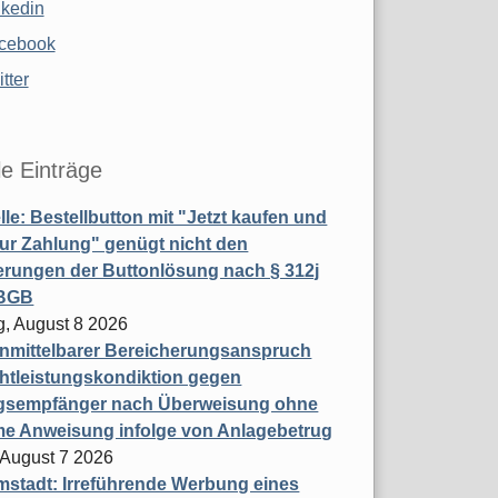
nkedin
cebook
tter
le Einträge
le: Bestellbutton mit "Jetzt kaufen und
zur Zahlung" genügt nicht den
rungen der Buttonlösung nach § 312j
 BGB
, August 8 2026
nmittelbarer Bereicherungsanspruch
htleistungskondiktion gegen
gsempfänger nach Überweisung ohne
me Anweisung infolge von Anlagebetrug
, August 7 2026
stadt: Irreführende Werbung eines