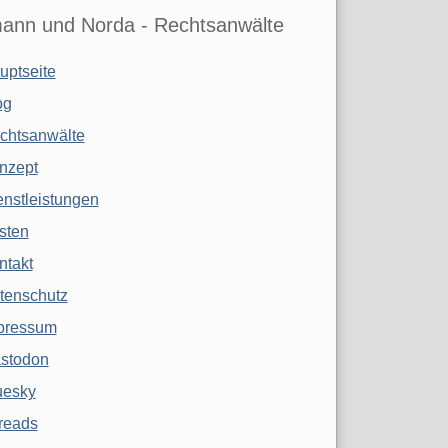
ann und Norda - Rechtsanwälte
uptseite
og
chtsanwälte
nzept
enstleistungen
sten
ntakt
tenschutz
pressum
stodon
uesky
reads