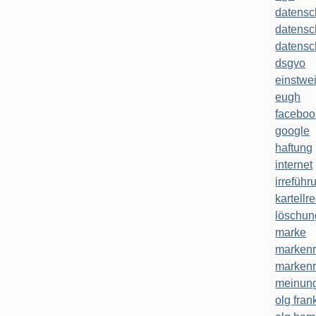
datensc
datensc
datensc
dsgvo
einstwe
eugh
faceboo
google
haftung
internet
irreführ
kartellr
löschun
marke
markenr
markenr
meinung
olg frank