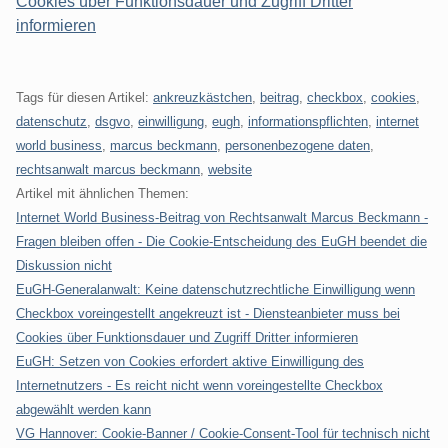
Cookies über Funktionsdauer und Zugriff Dritter
informieren
Tags für diesen Artikel:
ankreuzkästchen
,
beitrag
,
checkbox
,
cookies
,
datenschutz
,
dsgvo
,
einwilligung
,
eugh
,
informationspflichten
,
internet
world business
,
marcus beckmann
,
personenbezogene daten
,
rechtsanwalt marcus beckmann
,
website
Artikel mit ähnlichen Themen:
Internet World Business-Beitrag von Rechtsanwalt Marcus Beckmann -
Fragen bleiben offen - Die Cookie-Entscheidung des EuGH beendet die
Diskussion nicht
EuGH-Generalanwalt: Keine datenschutzrechtliche Einwilligung wenn
Checkbox voreingestellt angekreuzt ist - Diensteanbieter muss bei
Cookies über Funktionsdauer und Zugriff Dritter informieren
EuGH: Setzen von Cookies erfordert aktive Einwilligung des
Internetnutzers - Es reicht nicht wenn voreingestellte Checkbox
abgewählt werden kann
VG Hannover: Cookie-Banner / Cookie-Consent-Tool für technisch nicht