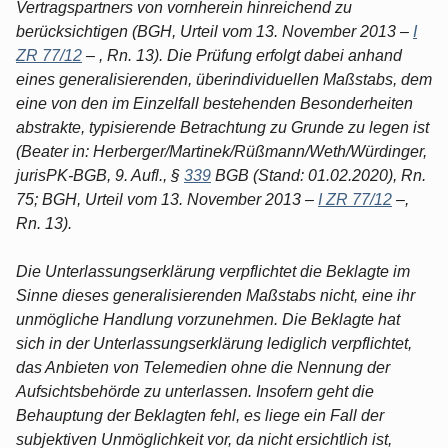
Vertragspartners von vornherein hinreichend zu
berücksichtigen (BGH, Urteil vom 13. November 2013 –
I
ZR 77/12
– , Rn. 13). Die Prüfung erfolgt dabei anhand
eines generalisierenden, überindividuellen Maßstabs, dem
eine von den im Einzelfall bestehenden Besonderheiten
abstrakte, typisierende Betrachtung zu Grunde zu legen ist
(Beater in: Herberger/Martinek/Rüßmann/Weth/Würdinger,
jurisPK-BGB, 9. Aufl., §
339
BGB (Stand: 01.02.2020), Rn.
75; BGH, Urteil vom 13. November 2013 –
I ZR 77/12
–,
Rn. 13).
Die Unterlassungserklärung verpflichtet die Beklagte im
Sinne dieses generalisierenden Maßstabs nicht, eine ihr
unmögliche Handlung vorzunehmen. Die Beklagte hat
sich in der Unterlassungserklärung lediglich verpflichtet,
das Anbieten von Telemedien ohne die Nennung der
Aufsichtsbehörde zu unterlassen. Insofern geht die
Behauptung der Beklagten fehl, es liege ein Fall der
subjektiven Unmöglichkeit vor, da nicht ersichtlich ist,