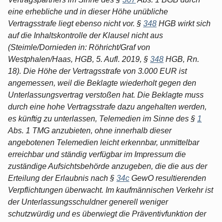
eine erhebliche und in dieser Höhe unübliche
Vertragsstrafe liegt ebenso nicht vor. §
348
HGB wirkt sich
auf die Inhaltskontrolle der Klausel nicht aus
(Steimle/Dornieden in: Röhricht/Graf von
Westphalen/Haas, HGB, 5. Aufl. 2019, §
348
HGB, Rn.
18). Die Höhe der Vertragsstrafe von 3.000 EUR ist
angemessen, weil die Beklagte wiederholt gegen den
Unterlassungsvertrag verstoßen hat. Die Beklagte muss
durch eine hohe Vertragsstrafe dazu angehalten werden,
es künftig zu unterlassen, Telemedien im Sinne des §
1
Abs. 1 TMG anzubieten, ohne innerhalb dieser
angebotenen Telemedien leicht erkennbar, unmittelbar
erreichbar und ständig verfügbar im Impressum die
zuständige Aufsichtsbehörde anzugeben, die die aus der
Erteilung der Erlaubnis nach §
34c
GewO resultierenden
Verpflichtungen überwacht. Im kaufmännischen Verkehr ist
der Unterlassungsschuldner generell weniger
schutzwürdig und es überwiegt die Präventivfunktion der