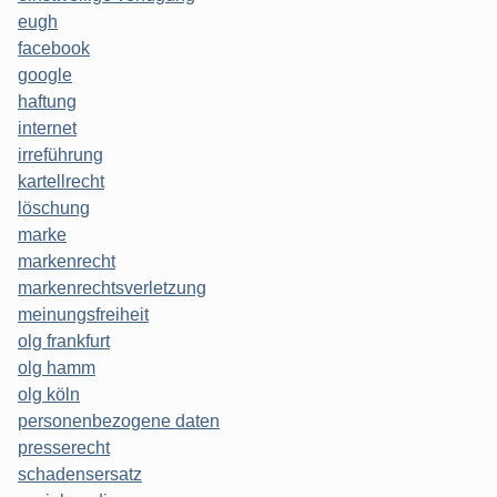
eugh
facebook
google
haftung
internet
irreführung
kartellrecht
löschung
marke
markenrecht
markenrechtsverletzung
meinungsfreiheit
olg frankfurt
olg hamm
olg köln
personenbezogene daten
presserecht
schadensersatz