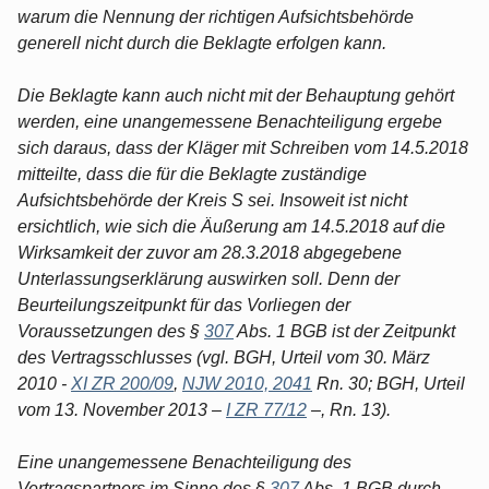
warum die Nennung der richtigen Aufsichtsbehörde
generell nicht durch die Beklagte erfolgen kann.
Die Beklagte kann auch nicht mit der Behauptung gehört
werden, eine unangemessene Benachteiligung ergebe
sich daraus, dass der Kläger mit Schreiben vom 14.5.2018
mitteilte, dass die für die Beklagte zuständige
Aufsichtsbehörde der Kreis S sei. Insoweit ist nicht
ersichtlich, wie sich die Äußerung am 14.5.2018 auf die
Wirksamkeit der zuvor am 28.3.2018 abgegebene
Unterlassungserklärung auswirken soll. Denn der
Beurteilungszeitpunkt für das Vorliegen der
Voraussetzungen des §
307
Abs. 1 BGB ist der Zeitpunkt
des Vertragsschlusses (vgl. BGH, Urteil vom 30. März
2010 -
XI ZR 200/09
,
NJW 2010, 2041
Rn. 30; BGH, Urteil
vom 13. November 2013 –
I ZR 77/12
–, Rn. 13).
Eine unangemessene Benachteiligung des
Vertragspartners im Sinne des §
307
Abs. 1 BGB durch