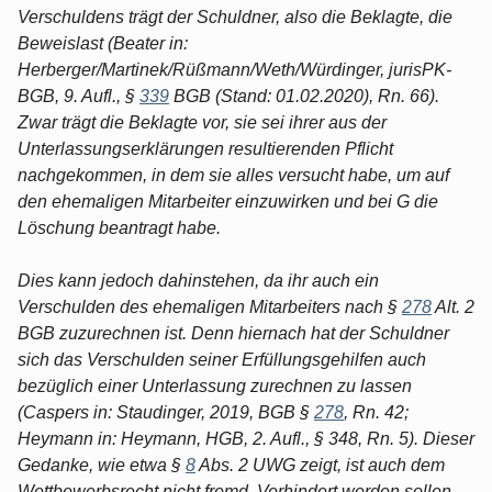
Verschuldens trägt der Schuldner, also die Beklagte, die
Beweislast (Beater in:
Herberger/Martinek/Rüßmann/Weth/Würdinger, jurisPK-
BGB, 9. Aufl., §
339
BGB (Stand: 01.02.2020), Rn. 66).
Zwar trägt die Beklagte vor, sie sei ihrer aus der
Unterlassungserklärungen resultierenden Pflicht
nachgekommen, in dem sie alles versucht habe, um auf
den ehemaligen Mitarbeiter einzuwirken und bei G die
Löschung beantragt habe.
Dies kann jedoch dahinstehen, da ihr auch ein
Verschulden des ehemaligen Mitarbeiters nach §
278
Alt. 2
BGB zuzurechnen ist. Denn hiernach hat der Schuldner
sich das Verschulden seiner Erfüllungsgehilfen auch
bezüglich einer Unterlassung zurechnen zu lassen
(Caspers in: Staudinger, 2019, BGB §
278
, Rn. 42;
Heymann in: Heymann, HGB, 2. Aufl., § 348, Rn. 5). Dieser
Gedanke, wie etwa §
8
Abs. 2 UWG zeigt, ist auch dem
Wettbewerbsrecht nicht fremd. Verhindert werden sollen