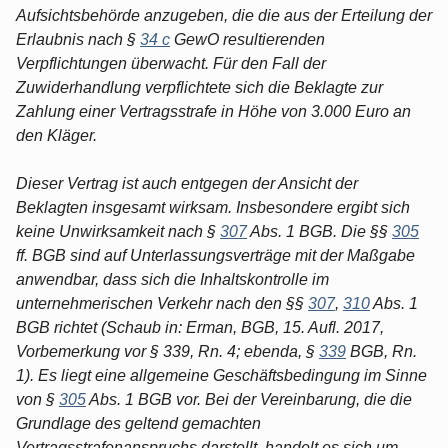
Aufsichtsbehörde anzugeben, die die aus der Erteilung der
Erlaubnis nach §
34 c
GewO resultierenden
Verpflichtungen überwacht. Für den Fall der
Zuwiderhandlung verpflichtete sich die Beklagte zur
Zahlung einer Vertragsstrafe in Höhe von 3.000 Euro an
den Kläger.
Dieser Vertrag ist auch entgegen der Ansicht der
Beklagten insgesamt wirksam. Insbesondere ergibt sich
keine Unwirksamkeit nach §
307
Abs. 1 BGB. Die §§
305
ff. BGB sind auf Unterlassungsverträge mit der Maßgabe
anwendbar, dass sich die Inhaltskontrolle im
unternehmerischen Verkehr nach den §§
307
,
310
Abs. 1
BGB richtet (Schaub in: Erman, BGB, 15. Aufl. 2017,
Vorbemerkung vor § 339, Rn. 4; ebenda, §
339
BGB, Rn.
1). Es liegt eine allgemeine Geschäftsbedingung im Sinne
von §
305
Abs. 1 BGB vor. Bei der Vereinbarung, die die
Grundlage des geltend gemachten
Vertragsstrafenanspruchs darstellt, handelt es sich um