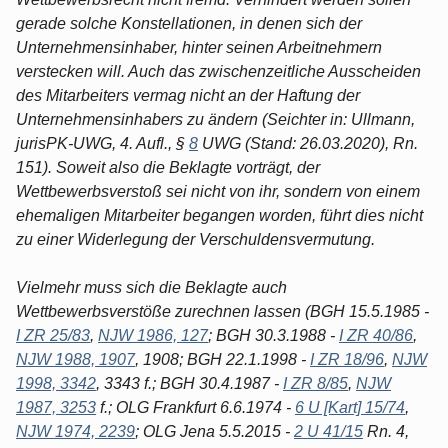
gerade solche Konstellationen, in denen sich der
Unternehmensinhaber, hinter seinen Arbeitnehmern
verstecken will. Auch das zwischenzeitliche Ausscheiden
des Mitarbeiters vermag nicht an der Haftung der
Unternehmensinhabers zu ändern (Seichter in: Ullmann,
jurisPK-UWG, 4. Aufl., §
8
UWG (Stand: 26.03.2020), Rn.
151). Soweit also die Beklagte vorträgt, der
Wettbewerbsverstoß sei nicht von ihr, sondern von einem
ehemaligen Mitarbeiter begangen worden, führt dies nicht
zu einer Widerlegung der Verschuldensvermutung.
Vielmehr muss sich die Beklagte auch
Wettbewerbsverstöße zurechnen lassen (BGH 15.5.1985 -
I ZR 25/83
,
NJW 1986, 127
; BGH 30.3.1988 -
I ZR 40/86
,
NJW 1988, 1907
, 1908; BGH 22.1.1998 -
I ZR 18/96
,
NJW
1998, 3342
, 3343 f.; BGH 30.4.1987 -
I ZR 8/85
,
NJW
1987, 3253
f.; OLG Frankfurt 6.6.1974 -
6 U [Kart] 15/74
,
NJW 1974, 2239
; OLG Jena 5.5.2015 -
2 U 41/15
Rn. 4,