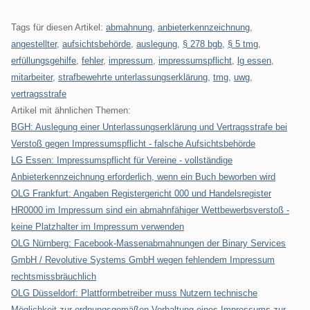
Tags für diesen Artikel:
abmahnung
,
anbieterkennzeichnung
,
angestellter
,
aufsichtsbehörde
,
auslegung
,
§ 278 bgb
,
§ 5 tmg
,
erfüllungsgehilfe
,
fehler
,
impressum
,
impressumspflicht
,
lg essen
,
mitarbeiter
,
strafbewehrte unterlassungserklärung
,
tmg
,
uwg
,
vertragsstrafe
Artikel mit ähnlichen Themen:
BGH: Auslegung einer Unterlassungserklärung und Vertragsstrafe bei
Verstoß gegen Impressumspflicht - falsche Aufsichtsbehörde
LG Essen: Impressumspflicht für Vereine - vollständige
Anbieterkennzeichnung erforderlich, wenn ein Buch beworben wird
OLG Frankfurt: Angaben Registergericht 000 und Handelsregister
HR0000 im Impressum sind ein abmahnfähiger Wettbewerbsverstoß -
keine Platzhalter im Impressum verwenden
OLG Nürnberg: Facebook-Massenabmahnungen der Binary Services
GmbH / Revolutive Systems GmbH wegen fehlendem Impressum
rechtsmissbräuchlich
OLG Düsseldorf: Plattformbetreiber muss Nutzern technische
Möglichkeit zur ordnungsgemäßen Vorhaltung eines Impressums zur