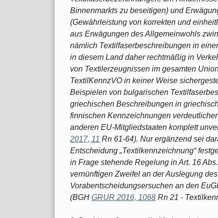
Binnenmarkts zu beseitigen) und Erwägun
(Gewährleistung von korrekten und einheitli
aus Erwägungen des Allgemeinwohls zwing
nämlich Textilfaserbeschreibungen in ein
in diesem Land daher rechtmäßig in Verkeh
von Textilerzeugnissen im gesamten Unio
TextilKennzVO in keiner Weise sichergestel
Beispielen von bulgarischen Textilfaserbesc
griechischen Beschreibungen in griechisc
finnischen Kennzeichnungen verdeutlichen,
anderen EU-Mitgliedstaaten komplett unv
2017, 11
Rn 61-64). Nur ergänzend sei dar
Entscheidung „Textilkennzeichnung“ festgeste
in Frage stehende Regelung in Art. 16 Abs
vernünftigen Zweifel an der Auslegung des
Vorabentscheidungsersuchen an den EuG
(BGH
GRUR 2016, 1068
Rn 21 - Textilken