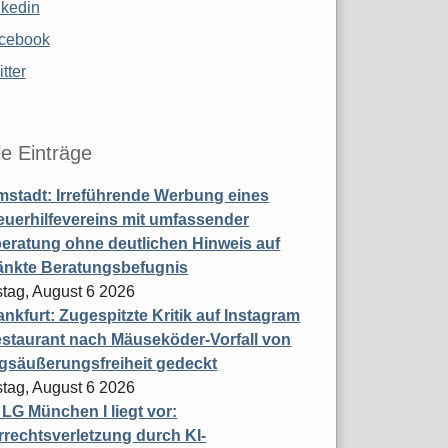
nkedin
cebook
tter
le Einträge
stadt: Irreführende Werbung eines
uerhilfevereins mit umfassender
eratung ohne deutlichen Hinweis auf
änkte Beratungsbefugnis
tag, August 6 2026
nkfurt: Zugespitzte Kritik auf Instagram
staurant nach Mäuseköder-Vorfall von
gsäußerungsfreiheit gedeckt
tag, August 6 2026
t LG München I liegt vor:
rechtsverletzung durch KI-