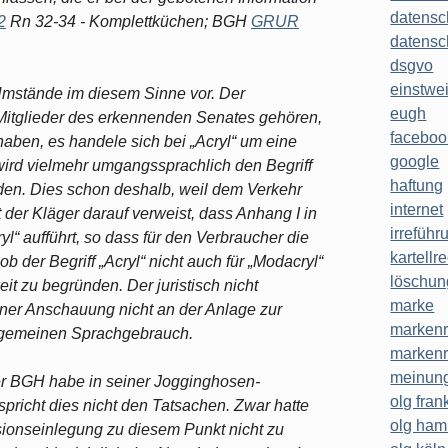
datensc
2
Rn 32-34 - Komplettküchen; BGH
GRUR
datensc
dsgvo
einstwe
 Umstände im diesem Sinne vor. Der
eugh
Mitglieder des erkennenden Senates gehören,
faceboo
aben, es handele sich bei „Acryl“ um eine
google
 wird vielmehr umgangssprachlich den Begriff
haftung
nden. Dies schon deshalb, weil dem Verkehr
internet
 der Kläger darauf verweist, dass Anhang I in
irreführ
“ aufführt, so dass für den Verbraucher die
kartellr
b der Begriff „Acryl“ nicht auch für „Modacryl“
löschun
keit zu begründen. Der juristisch nicht
marke
iner Anschauung nicht an der Anlage zur
markenr
llgemeinen Sprachgebrauch.
markenr
meinung
der BGH habe in seiner Jogginghosen-
olg frank
pricht dies nicht den Tatsachen. Zwar hatte
olg ha
ionseinlegung zu diesem Punkt nicht zu