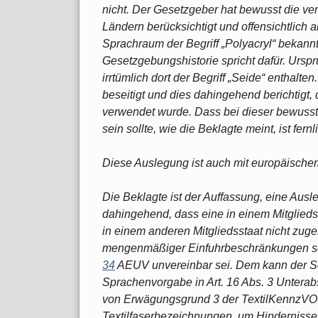
nicht. Der Gesetzgeber hat bewusst die v
Ländern berücksichtigt und offensichtlic
Sprachraum der Begriff „Polyacryl“ bekannter
Gesetzgebungshistorie spricht dafür. Ursp
irrtümlich dort der Begriff „Seide“ enthalt
beseitigt und dies dahingehend berichtigt, d
verwendet wurde. Dass bei dieser bewuss
sein sollte, wie die Beklagte meint, ist fern
Diese Auslegung ist auch mit europäische
Die Beklagte ist der Auffassung, eine Aus
dahingehend, dass eine in einem Mitglieds
in einem anderen Mitgliedsstaat nicht zuge
mengenmäßiger Einfuhrbeschränkungen so
34
AEUV unvereinbar sei. Dem kann der Se
Sprachenvorgabe in Art. 16 Abs. 3 Unterabs
von Erwägungsgrund 3 der TextilKennzVO (
Textilfaserbezeichnungen, um Hinderniss