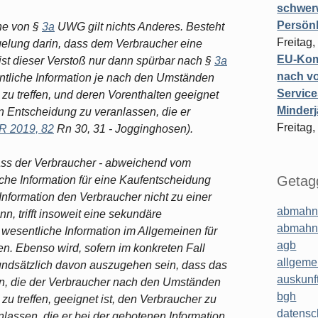
schwer
Persönl
nne von §
3a
UWG gilt nichts Anderes. Besteht
Freitag,
gelung darin, dass dem Verbraucher eine
EU-Komm
 ist dieser Verstoß nur dann spürbar nach §
3a
nach vo
tliche Information je nach den Umständen
Service
 zu treffen, und deren Vorenthalten geeignet
Minderj
en Entscheidung zu veranlassen, die er
Freitag,
 2019, 82
Rn 30, 31 - Jogginghosen).
ass der Verbraucher - abweichend vom
Getagg
iche Information für eine Kaufentscheidung
 Information den Verbraucher nicht zu einer
abmahn
, trifft insoweit eine sekundäre
abmahn
 wesentliche Information im Allgemeinen für
agb
n. Ebenso wird, sofern im konkreten Fall
allgeme
undsätzlich davon auszugehen sein, dass das
auskunf
on, die der Verbraucher nach den Umständen
bgh
zu treffen, geeignet ist, den Verbraucher zu
datensc
lassen, die er bei der gebotenen Information