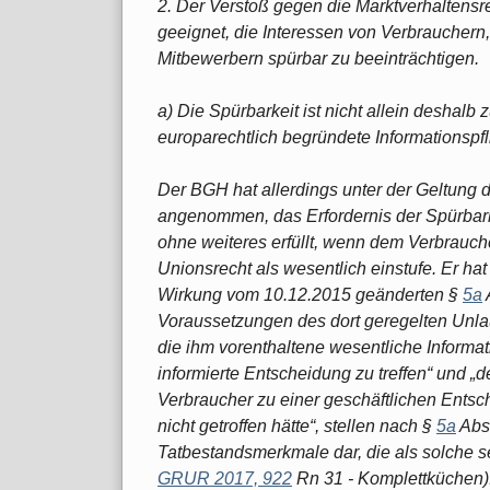
2. Der Verstoß gegen die Marktverhaltensre
geeignet, die Interessen von Verbrauchern
Mitbewerbern spürbar zu beeinträchtigen.
a) Die Spürbarkeit ist nicht allein deshalb
europarechtlich begründete Informationspfl
Der BGH hat allerdings unter der Geltung 
angenommen, das Erfordernis der Spürbarke
ohne weiteres erfüllt, wenn dem Verbrauch
Unionsrecht als wesentlich einstufe. Er ha
Wirkung vom 10.12.2015 geänderten §
5a
Voraussetzungen des dort geregelten Unlau
die ihm vorenthaltene wesentliche Informa
informierte Entscheidung zu treffen“ und „d
Verbraucher zu einer geschäftlichen Entsch
nicht getroffen hätte“, stellen nach §
5a
Abs.
Tatbestandsmerkmale dar, die als solche 
GRUR 2017, 922
Rn 31 - Komplettküchen)