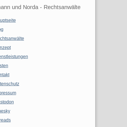
ann und Norda - Rechtsanwälte
uptseite
og
chtsanwälte
nzept
enstleistungen
sten
ntakt
tenschutz
pressum
stodon
uesky
reads