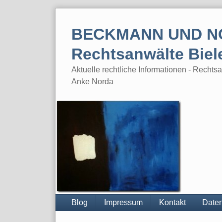
Skip
to
BECKMANN UND N
content
Rechtsanwälte Biel
Aktuelle rechtliche Informationen - Rech
Anke Norda
Blog
Impressum
Kontakt
Daten