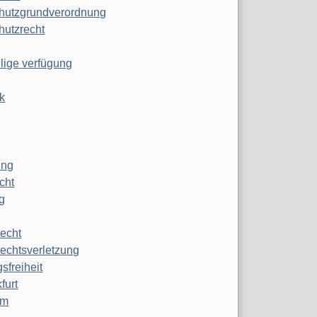
hutzgrundverordnung
hutzrecht
ilige verfügung
k
ung
echt
g
echt
echtsverletzung
sfreiheit
furt
mm