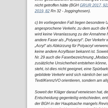
nicht getroffen hätte (BGH
GRUR 2017, 92
2019, 82
Rn 32 - Jogginghosen).
c) Im vorliegenden Fall liegen besondere
angesprochene Verkehr, zu dem auch die 
wird keine Veranlassung zu der Annahme h
andere Faser als „Polyacryl“. Der Verkehr
„Acryl“ als Abkürzung für Polyacryl verwe
keine andere Acrylfaser bekannt ist. Soweit
Nr. 29 auch die Faserbezeichnung „Modacryl
zusätzliche Unsicherheit entstehen könne, o
steht, ist dies nicht geeignet, eine Spürbar
gebildete Verkehr wird sich nämlich bei se
TextilKennzVO orientieren, sondern am a
Soweit der Kläger darauf verwiesen hat, 
Entscheidung gegenteilig entschieden, ents
der BGH in der Hauptsache mangels Revis