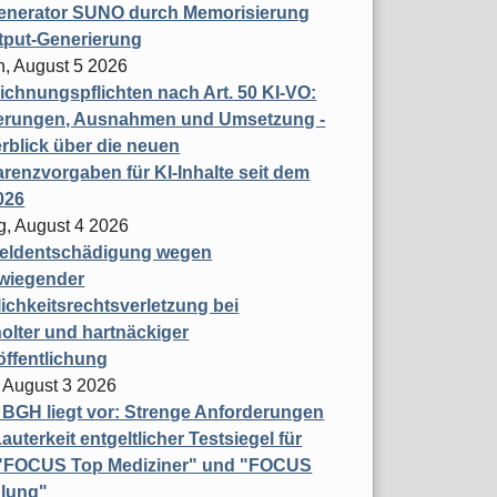
enerator SUNO durch Memorisierung
tput-Generierung
h, August 5 2026
chnungspflichten nach Art. 50 KI-VO:
erungen, Ausnahmen und Umsetzung -
rblick über die neuen
renzvorgaben für KI-Inhalte seit dem
026
g, August 4 2026
eldentschädigung wegen
wiegender
ichkeitsrechtsverletzung bei
olter und hartnäckiger
öffentlichung
 August 3 2026
t BGH liegt vor: Strenge Anforderungen
auterkeit entgeltlicher Testsiegel für
- "FOCUS Top Mediziner" und "FOCUS
lung"