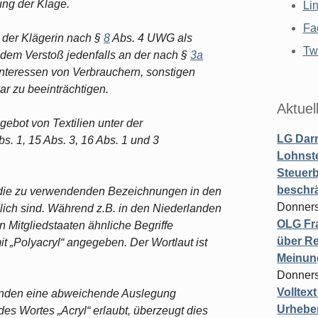
ung der Klage.
Li
Fa
 der Klägerin nach §
8
Abs. 4 UWG als
Twi
 dem Verstoß jedenfalls an der nach §
3a
Interessen von Verbrauchern, sonstigen
r zu beeinträchtigen.
Aktuel
gebot von Textilien unter der
LG Darm
s. 1, 15 Abs. 3, 16 Abs. 1 und 3
Lohnste
Steuerb
beschr
s die zu verwendenden Bezeichnungen in den
Donners
lich sind. Während z.B. in den Niederlanden
OLG Fra
 Mitgliedstaaten ähnliche Begriffe
über Re
it „Polyacryl“ angegeben. Der Wortlaut ist
Meinun
Donners
Volltex
ründen eine abweichende Auslegung
Urheber
es Wortes „Acryl“ erlaubt, überzeugt dies