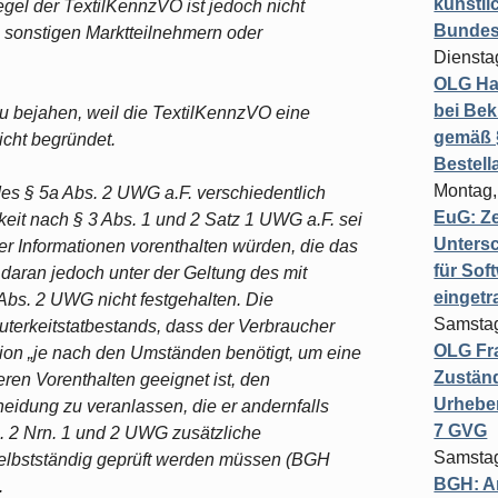
künstli
gel der TextilKennzVO ist jedoch nicht
Bundesg
, sonstigen Marktteilnehmern oder
Diensta
OLG Ha
bei Bek
 zu bejahen, weil die TextilKennzVO eine
gemäß §
icht begründet.
Bestel
Montag,
des § 5a Abs. 2 UWG a.F. verschiedentlich
EuG: Z
it nach § 3 Abs. 1 und 2 Satz 1 UWG a.F. sei
Untersc
er Informationen vorenthalten würden, die das
für Sof
t daran jedoch unter der Geltung des mit
einget
Abs. 2 UWG nicht festgehalten. Die
Samstag
terkeitstatbestands, dass der Verbraucher
OLG Fra
tion „je nach den Umständen benötigt, um eine
Zuständ
eren Vorenthalten geeignet ist, den
Urheber
eidung zu veranlassen, die er andernfalls
7 GVG
 2 Nrn. 1 und 2 UWG zusätzliche
Samstag
selbstständig geprüft werden müssen (BGH
BGH: A
.