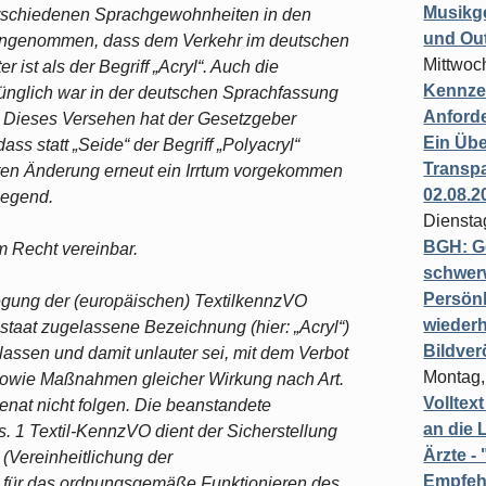
Musikg
erschiedenen Sprachgewohnheiten in den
und Ou
h angenommen, dass dem Verkehr im deutschen
Mittwoc
 ist als der Begriff „Acryl“. Auch die
Kennzei
rünglich war in der deutschen Sprachfassung
Anford
en. Dieses Versehen hat der Gesetzgeber
Ein Übe
ass statt „Seide“ der Begriff „Polyacryl“
Transpa
ten Änderung erneut ein Irrtum vorgekommen
02.08.2
liegend.
Diensta
BGH: G
m Recht vereinbar.
schwer
Persönl
legung der (europäischen) TextilkennzVO
wiederh
staat zugelassene Bezeichnung (hier: „Acryl“)
Bildver
lassen und damit unlauter sei, mit dem Verbot
Montag,
wie Maßnahmen gleicher Wirkung nach Art.
Volltex
nat nicht folgen. Die beanstandete
an die L
. 1 Textil-KennzVO dient der Sicherstellung
Ärzte 
Vereinheitlichung der
Empfeh
e für das ordnungsgemäße Funktionieren des