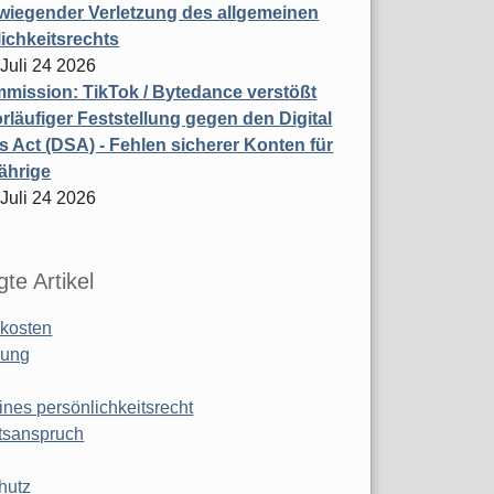
wiegender Verletzung des allgemeinen
ichkeitsrechts
 Juli 24 2026
ission: TikTok / Bytedance verstößt
rläufiger Feststellung gegen den Digital
s Act (DSA) - Fehlen sicherer Konten für
ährige
 Juli 24 2026
te Artikel
kosten
ung
ines persönlichkeitsrecht
tsanspruch
hutz