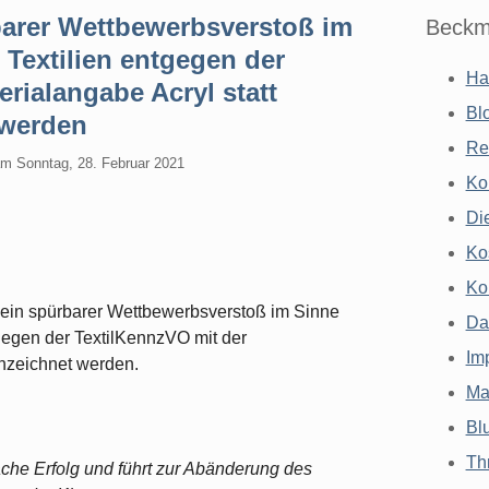
barer Wettbewerbsverstoß im
Beckm
Textilien entgegen der
Ha
rialangabe Acryl statt
Bl
 werden
Re
am
Sonntag, 28. Februar 2021
Ko
Di
Ko
Ko
kein spürbarer Wettbewerbsverstoß im Sinne
Da
gegen der TextilKennzVO mit der
Im
nnzeichnet werden.
Ma
Bl
Th
ache Erfolg und führt zur Abänderung des