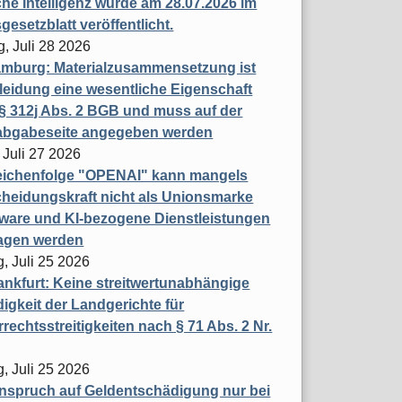
che Intelligenz wurde am 28.07.2026 im
esetzblatt veröffentlicht.
g, Juli 28 2026
mburg: Materialzusammensetzung ist
leidung eine wesentliche Eigenschaft
 312j Abs. 2 BGB und muss auf der
labgabeseite angegeben werden
 Juli 27 2026
eichenfolge "OPENAI" kann mangels
heidungskraft nicht als Unionsmarke
tware und KI-bezogene Dienstleistungen
ragen werden
, Juli 25 2026
nkfurt: Keine streitwertunabhängige
igkeit der Landgerichte für
rechtsstreitigkeiten nach § 71 Abs. 2 Nr.
, Juli 25 2026
nspruch auf Geldentschädigung nur bei