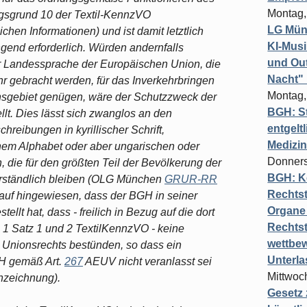
Montag,
gsgrund 10 der Textil-KennzVO
LG Münc
chen Informationen) und ist damit letztlich
KI-Mus
end erforderlich. Würden andernfalls
und Out
er Landessprache der Europäischen Union, die
Nacht"
r gebracht werden, für das Inverkehrbringen
Montag,
nsgebiet genügen, wäre der Schutzzweck der
BGH: St
lt. Dies lässt sich zwanglos an den
entgelt
hreibungen in kyrillischer Schrift,
Medizi
hem Alphabet oder aber ungarischen oder
Donners
 die für den größten Teil der Bevölkerung der
BGH: K
erständlich bleiben (OLG München
GRUR-RR
Rechtst
auf hingewiesen, dass der BGH in seiner
Organe 
llt hat, dass - freilich in Bezug auf die dort
Rechts
. 1 Satz 1 und 2 TextilKennzVO - keine
wettbew
 Unionsrechts bestünden, so dass ein
Unterl
H gemäß Art.
267
AEUV nicht veranlasst sei
Mittwoch
nzeichnung).
Gesetz