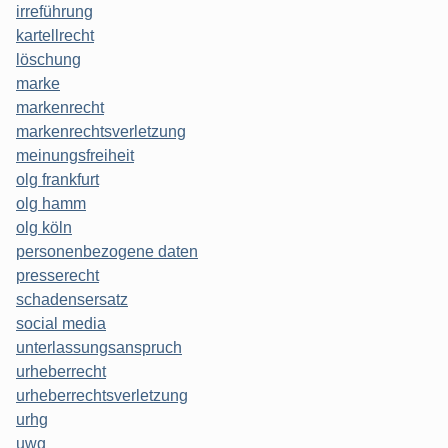
irreführung
kartellrecht
löschung
marke
markenrecht
markenrechtsverletzung
meinungsfreiheit
olg frankfurt
olg hamm
olg köln
personenbezogene daten
presserecht
schadensersatz
social media
unterlassungsanspruch
urheberrecht
urheberrechtsverletzung
urhg
uwg