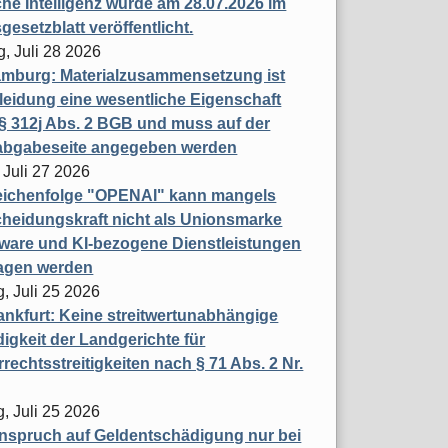
che Intelligenz wurde am 28.07.2026 im
esetzblatt veröffentlicht.
g, Juli 28 2026
mburg: Materialzusammensetzung ist
leidung eine wesentliche Eigenschaft
 312j Abs. 2 BGB und muss auf der
labgabeseite angegeben werden
 Juli 27 2026
eichenfolge "OPENAI" kann mangels
heidungskraft nicht als Unionsmarke
tware und KI-bezogene Dienstleistungen
ragen werden
, Juli 25 2026
nkfurt: Keine streitwertunabhängige
igkeit der Landgerichte für
rechtsstreitigkeiten nach § 71 Abs. 2 Nr.
, Juli 25 2026
nspruch auf Geldentschädigung nur bei