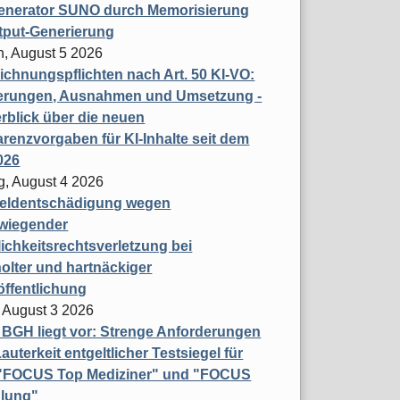
enerator SUNO durch Memorisierung
tput-Generierung
h, August 5 2026
chnungspflichten nach Art. 50 KI-VO:
erungen, Ausnahmen und Umsetzung -
rblick über die neuen
renzvorgaben für KI-Inhalte seit dem
026
g, August 4 2026
eldentschädigung wegen
wiegender
ichkeitsrechtsverletzung bei
olter und hartnäckiger
öffentlichung
 August 3 2026
t BGH liegt vor: Strenge Anforderungen
auterkeit entgeltlicher Testsiegel für
- "FOCUS Top Mediziner" und "FOCUS
lung"