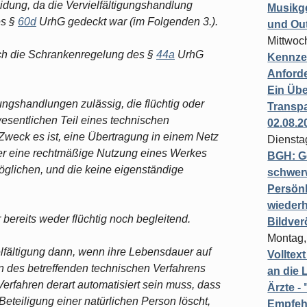
dung, da die Vervielfältigungshandlung
Musikg
es §
60d
UrhG gedeckt war (im Folgenden 3.).
und Ou
Mittwoc
durch die Schrankenregelung des §
44a
UrhG
Kennzei
Anford
Ein Übe
ngshandlungen zulässig, die flüchtig oder
Transpa
wesentlichen Teil eines technischen
02.08.2
 Zweck es ist, eine Übertragung in einem Netz
Diensta
der eine rechtmäßige Nutzung eines Werkes
BGH: G
glichen, und die keine eigenständige
schwer
Persönl
wiederh
r bereits weder flüchtig noch begleitend.
Bildver
Montag,
elfältigung dann, wenn ihre Lebensdauer auf
Volltex
 des betreffenden technischen Verfahrens
an die L
Verfahren derart automatisiert sein muss, dass
Ärzte 
eteiligung einer natürlichen Person löscht,
Empfeh