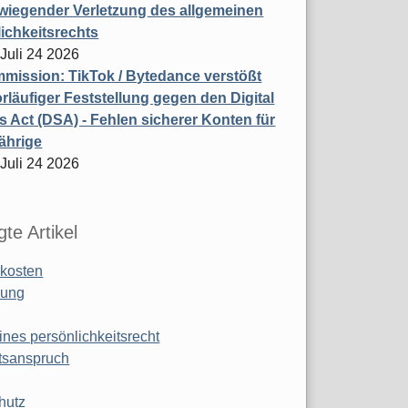
wiegender Verletzung des allgemeinen
ichkeitsrechts
 Juli 24 2026
ission: TikTok / Bytedance verstößt
rläufiger Feststellung gegen den Digital
s Act (DSA) - Fehlen sicherer Konten für
ährige
 Juli 24 2026
te Artikel
kosten
ung
ines persönlichkeitsrecht
tsanspruch
hutz