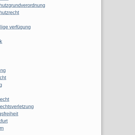
hutzgrundverordnung
hutzrecht
ilige verfügung
k
ung
echt
g
echt
echtsverletzung
sfreiheit
furt
mm