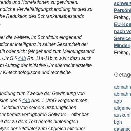
Trends und Korrelationen zu gewinnen.
schwer
ändliche Vervielfältigungshandlung ist dies zu
Persönl
sche Reduktion des Schrankentatbestands
Freitag,
.
EU-Komm
nach vo
er die weitere, im Schrifttum eingehend
Service
tlicher Intelligenz in seiner Gesamtheit der
Minderj
ällt oder nicht (eingehend zum Meinungsstand
Freitag,
, UrhG §
44b
Rn. 11a-11b m.w.N.; dazu auch
 Auftrag der Initiative Urheberrecht erstellte
r KI-technologische und rechtliche
Getagg
abmahn
gshandlung zum Zwecke der Gewinnung von
abmahn
tsinn des §
44b
Abs. 1 UrhG vorgenommen.
agb
e Lichtbild von seinem ursprünglichen
allgeme
ner bereits verfügbaren Software ‒ offenbar
auskunf
it der zu dem Text bereits hinterlegten
bgh
yse der Bilddatei zum Abgleich mit einer
datensc