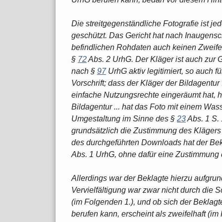
Die streitgegenständliche Fotografie ist jed
geschützt. Das Gericht hat nach Inaugens
befindlichen Rohdaten auch keinen Zweifel
§
72
Abs. 2 UrhG. Der Kläger ist auch zu
nach §
97
UrhG aktiv legitimiert, so auch 
Vorschrift; dass der Kläger der Bildagentur 
einfache Nutzungsrechte eingeräumt hat, ha
Bildagentur ... hat das Foto mit einem Was
Umgestaltung im Sinne des §
23
Abs. 1 S.
grundsätzlich die Zustimmung des Klägers 
des durchgeführten Downloads hat der Bekla
Abs. 1 UrhG, ohne dafür eine Zustimmung 
Allerdings war der Beklagte hierzu aufgrun
Vervielfältigung war zwar nicht durch die
(im Folgenden 1.), und ob sich der Beklag
berufen kann, erscheint als zweifelhaft (im