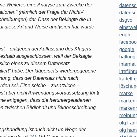
hne Weiteres eine Analyse zum Zwecke der
datensc
tionen" (nämlich der Frage der Nicht-/
datensc
hreibungen) dar. Dass der Beklagte die in
dsgvo
f diese Art und Weise analysiert hat, wurde
einstwe
eugh
faceboo
ist ‒ entgegen der Auffassung des Klägers
google
ht deshalb ausgeschlossen, weil der Beklagte
haftung
islich eines zu diesem Datensatz
internet
tiert" habe. Der klägerseits wiedergegebene
irreführ
rnung, dass der Datensatz nicht nach
kartellr
rden sei. Eine solche ‒ zusätzliche ‒
löschun
 ist aber nicht Anwendungsvoraussetzung für §
marke
hme entgegen, dass die heruntergeladenen
markenr
tion zwischen Bildinhalt und Bildbeschreibung
markenr
meinung
olg frank
gungshandlung ist auch nicht im Wege der
olg ha
egelung des §
44b
UrhG aus dieser