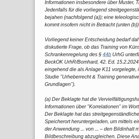
Informationen insbesondere über Muster, 
Jedenfalls für die vorliegend streitgegenst
bejahen (nachfolgend (a)); eine teleologi
kommt insofern nicht in Betracht (unten (b))
Vorliegend keiner Entscheidung bedarf dah
diskutierte Frage, ob das Training von Küns
Schrankenregelung des §
44b
UrhG unterf
BeckOK UrhR/Bomhard, 42. Ed. 15.2.2024
eingehend die als Anlage K11 vorgelegte, im
Studie "Urheberrecht & Training generative
Grundlagen").
(a) Der Beklagte hat die Vervielfältigun
Informationen über "Korrelationen" im Wor
Der Beklagte hat das streitgegenständlich
Speicherort heruntergeladen, um mittels ei
der Anwendung ... von ... ‒ den Bildinhalt m
Bildbeschreibung abzugleichen. Diese Anal