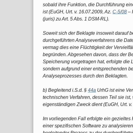
sobald ihre Funktion, die Durchführung ein
ist (EuGH, Urt. v. 16.07.2009, Az.
C-5/08
– 
(juris) zu Art. 5 Abs. 1 DSM-RL).
Soweit sich der Beklagte insoweit darauf 
durchgeführten Analyseverfahrens die Date
vermag dies eine Flüchtigkeit der Vervielf
begründen. Abgesehen davon, dass der Bek
Speicherung vorgetragen hat, erfolgte die
sondern aufgrund einer entsprechenden 
Analyseprozesses durch den Beklagten.
b) Begleitend i.S.d. §
44a
UrhG ist eine Ve
technischen Verfahren, dessen Teil sie ist
eigenständigen Zweck dient (EuGH, Urt. v.
Im vorliegenden Fall erfolgte ein gezieltes
einer spezifischen Software zu analysieren
begleitender Prozess zu der durchgeführte