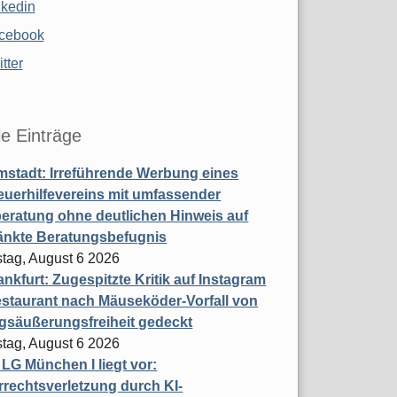
nkedin
cebook
tter
le Einträge
stadt: Irreführende Werbung eines
uerhilfevereins mit umfassender
eratung ohne deutlichen Hinweis auf
änkte Beratungsbefugnis
tag, August 6 2026
nkfurt: Zugespitzte Kritik auf Instagram
staurant nach Mäuseköder-Vorfall von
gsäußerungsfreiheit gedeckt
tag, August 6 2026
t LG München I liegt vor:
rechtsverletzung durch KI-