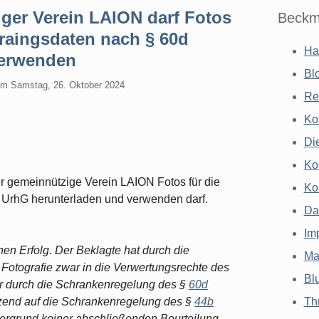
er Verein LAION darf Fotos
Beckm
Traingsdaten nach § 60d
Ha
verwenden
Bl
am
Samstag, 26. Oktober 2024
Re
Ko
Di
Ko
 gemeinnützige Verein LAION Fotos für die
Ko
UrhG herunterladen und verwenden darf.
Da
Im
nen Erfolg. Der Beklagte hat durch die
Ma
n Fotografie zwar in die Verwertungsrechte des
Bl
aber durch die Schrankenregelung des §
60d
zend auf die Schrankenregelung des §
44b
Th
ergrund keiner abschließenden Beurteilung.