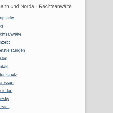
ann und Norda - Rechtsanwälte
uptseite
og
chtsanwälte
nzept
enstleistungen
sten
ntakt
tenschutz
pressum
stodon
uesky
reads