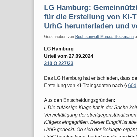
LG Hamburg: Gemeinnützig
für die Erstellung von KI-
UrhG herunterladen und 
Geschrieben von
Rechtsanwalt Marcus Beckmann
LG Hamburg
Urteil vom 27.09.2024
310 O 227/23
Das LG Hamburg hat entschieden, dass der
Erstellung von KI-Traingsdaten nach §
60d
Aus den Entscheidungsgründen:
I. Die zulässige Klage hat in der Sache kei
Vervielfältigung der streitgegenständliche
Klägers eingegriffen. Dieser Eingriff ist 
UrhG gedeckt. Ob sich der Beklagte ergän
UrhG berufen kann, bedarf vor diesem Hint