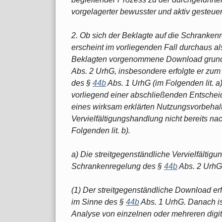
vorgelagerter bewusster und aktiv gesteue
2. Ob sich der Beklagte auf die Schranke
erscheint im vorliegenden Fall durchaus als
Beklagten vorgenommene Download grunds
Abs. 2 UrhG, insbesondere erfolgte er zu
des §
44b
Abs. 1 UrhG (im Folgenden lit. a)
vorliegend einer abschließenden Entscheid
eines wirksam erklärten Nutzungsvorbehalt
Vervielfältigungshandlung nicht bereits na
Folgenden lit. b).
a) Die streitgegenständliche Vervielfältigu
Schrankenregelung des §
44b
Abs. 2 UrhG
(1) Der streitgegenständliche Download e
im Sinne des §
44b
Abs. 1 UrhG. Danach is
Analyse von einzelnen oder mehreren digit