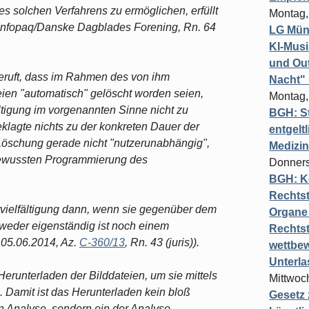
es solchen Verfahrens zu ermöglichen, erfüllt
Montag,
Infopaq/Danske Dagblades Forening, Rn. 64
LG Münc
KI-Mus
und Out
beruft, dass im Rahmen des von ihm
Nacht"
ien "automatisch" gelöscht worden seien,
Montag,
ältigung im vorgenannten Sinne nicht zu
BGH: St
lagte nichts zu der konkreten Dauer der
entgelt
 Löschung gerade nicht "nutzerunabhängig",
Medizi
bewussten Programmierung des
Donners
BGH: K
Rechtst
rvielfältigung dann, wenn sie gegenüber dem
Organe 
, weder eigenständig ist noch einem
Rechts
 05.06.2014, Az.
C-360/13
, Rn. 43 (juris)).
wettbew
Unterl
 Herunterladen der Bilddateien, um sie mittels
Mittwoch
. Damit ist das Herunterladen kein bloß
Gesetz
n Analyse, sondern ein der Analyse