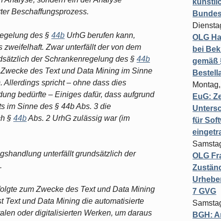
künstli
rter Beschaffungsprozess.
Bundesg
Diensta
nregelung des §
44b
UrhG berufen kann,
OLG Ha
 zweifelhaft. Zwar unterfällt der von dem
bei Bek
ätzlich der Schrankenregelung des §
44b
gemäß §
m Zwecke des Text und Data Mining im Sinne
Bestel
. Allerdings spricht ‒ ohne dass dies
Montag,
ung bedürfte ‒ Einiges dafür, dass aufgrund
EuG: Z
s im Sinne des § 44b Abs. 3 die
Untersc
ch §
44b
Abs. 2 UrhG zulässig war (im
für Sof
einget
Samstag
ngshandlung unterfällt grundsätzlich der
OLG Fra
.
Zuständ
Urheber
rfolgte zum Zwecke des Text und Data Mining
7 GVG
t Text und Data Mining die automatisierte
Samstag
alen oder digitalisierten Werken, um daraus
BGH: A