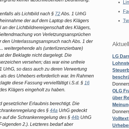
Li
Fa
enfalls als Lichtbild nach §
72
Abs. 1 UrhG
cheinnahme der auf dem Laptop des Klägers
Twi
 an der Lichtbildnereigenschaft des Klägers,
r Geltendmachung von Verletzungsansprüchen
für den Unterlassungsanspruch nach Abs. 1 der
Aktuel
... weitergehende als (unterlizenzierbare)
t der Beklagte nicht dargelegt. Die
LG Darm
serzeichen versehen; das war eine unfreie
Lohnste
 1 UrhG, so dass auch zu deren Verwertung
Steuerb
als des Urhebers erforderlich war. Im Rahmen
beschr
gte diese Fassung vervielfältigt i.S.d. §
16
Donners
des Klägers eingeholt zu haben.
OLG Fra
über Re
d gesetzlicher Erlaubnis berechtigt. Die
Meinun
 Schrankenregelung des §
44a
UrhG gedeckt
Donners
te auf die Schrankenregelung des §
44b
UrhG
Volltex
 Folgenden 2.). Letzteres bedarf aber
Urheber