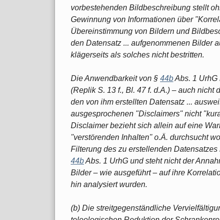
vorbestehenden Bildbeschreibung stellt o
Gewinnung von Informationen über "Korrela
Übereinstimmung von Bildern und Bildbesc
den Datensatz ... aufgenommenen Bilder au
klägerseits als solches nicht bestritten.
Die Anwendbarkeit von §
44b
Abs. 1 UrhG 
(Replik S. 13 f., Bl. 47 f. d.A.) ‒ auch nic
den von ihm erstellten Datensatz ... auswe
ausgesprochenen "Disclaimers" nicht "kura
Disclaimer bezieht sich allein auf eine Wa
"verstörenden Inhalten" o.Ä. durchsucht wo
Filterung des zu erstellenden Datensatzes
44b
Abs. 1 UrhG und steht nicht der Anna
Bilder ‒ wie ausgeführt ‒ auf ihre Korrela
hin analysiert wurden.
(b) Die streitgegenständliche Vervielfälti
teleologischen Reduktion der Schrankenr