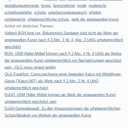
gestaltungselemente
,
lizenz
,
lizenznehmer
,
mode
,
moderecht
,
schöpfungshöhe
,
schuhe
,
unterlassungsanspruch
,
urheber
,
urheberrecht
,
urheberrechtlicher schutz
,
werk der angewandten kunst
Artikel mit ähnlichen Themen:
Volltext BGH liegt vor: Birkenstock-Sandalen sind nicht als Werk der
angewandten Kunst nach § 2 Abs. 1 Nr. 4, Abs. 2 UrhG urheberrechtlich
geschützt
BGH: USM Haller-Möbel können nach § 2 Abs. 1 Nr. 4 UrhG als Werke
der angewandten Kunst urheberrechtlich vor Nachahmungen geschützt
sein - OLG muss erneut prüfen
OLG Frankfurt: Comiczeichnung einer liegenden Katze mit Mittelfinger-
Geste ("Katze NÖ") als Werk nach § 2 Abs. 2 Nr. 4 UrhG
urheberrechtlich geschützt
EuGH: USM Haller Möbel können als Werk der angewandten Kunst
urheberrechtlich geschützt sein
EuGH-Generalanwalt: Zu den Voraussetzungen der urheberrechtlichen
Schutzfähigkeit von Werken der angewandten Kunst