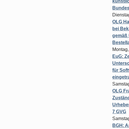
künstli
Bundesg
Diensta
OLG Ha
bei Bek
gemäß §
Bestel
Montag,
EuG: Z
Untersc
für Sof
einget
Samstag
OLG Fra
Zuständ
Urheber
7 GVG
Samstag
BGH: A