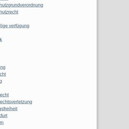
hutzgrundverordnung
hutzrecht
ilige verfügung
k
ung
echt
g
echt
echtsverletzung
sfreiheit
furt
mm