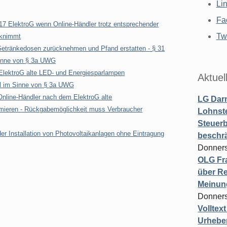
Li
Fa
17 ElektroG wenn Online-Händler trotz entsprechender
Twi
cknimmt
Getränkedosen zurücknehmen und Pfand erstatten - § 31
Sinne von § 3a UWG
ElektroG alte LED- und Energiesparlampen
Aktuel
el im Sinne von § 3a UWG
nline-Händler nach dem ElektroG alte
LG Darm
mieren - Rückgabemöglichkeit muss Verbraucher
Lohnste
Steuerb
r Installation von Photovoltaikanlagen ohne Eintragung
beschr
Donners
OLG Fra
über Re
Meinun
Donners
Volltex
Urheber