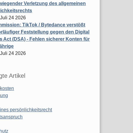
wiegender Verletzung des allgemeinen
ichkeitsrechts
 Juli 24 2026
ission: TikTok / Bytedance verstößt
rläufiger Feststellung gegen den Digital
s Act (DSA) - Fehlen sicherer Konten für
ährige
 Juli 24 2026
te Artikel
kosten
ung
ines persönlichkeitsrecht
tsanspruch
hutz