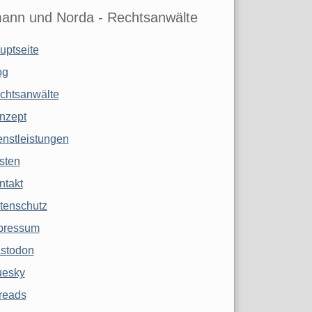
ann und Norda - Rechtsanwälte
uptseite
og
chtsanwälte
nzept
enstleistungen
sten
ntakt
tenschutz
pressum
stodon
uesky
reads