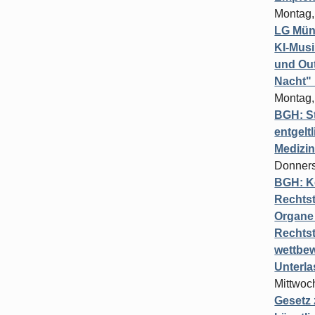
Montag,
LG Münc
KI-Mus
und Out
Nacht"
Montag,
BGH: St
entgelt
Medizi
Donners
BGH: K
Rechtst
Organe 
Rechts
wettbew
Unterl
Mittwoch
Gesetz