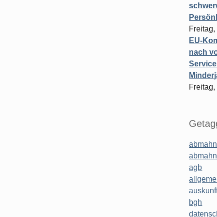
schwer
Persönl
Freitag,
EU-Komm
nach vo
Service
Minderj
Freitag,
Getagg
abmahn
abmahn
agb
allgeme
auskunf
bgh
datensc