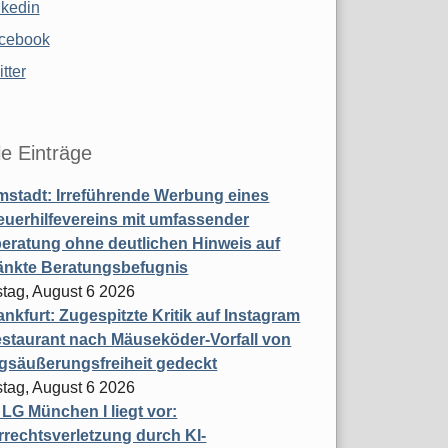
nkedin
cebook
tter
le Einträge
stadt: Irreführende Werbung eines
uerhilfevereins mit umfassender
eratung ohne deutlichen Hinweis auf
änkte Beratungsbefugnis
tag, August 6 2026
nkfurt: Zugespitzte Kritik auf Instagram
staurant nach Mäuseköder-Vorfall von
gsäußerungsfreiheit gedeckt
tag, August 6 2026
t LG München I liegt vor:
rechtsverletzung durch KI-