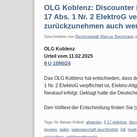
OLG Koblenz: Discounter 
17 Abs. 1 Nr. 2 ElektroG ve
zurückzunehmen auch wenn
Geschrieben von
Rechtsanwalt Marcus Beckmann
OLG Koblenz
Urteil vom 11.02.2025
9 U 1090/24
Das OLG Koblenz hat entschieden, dass d
1 Nr. 2 ElektroG verpflichtet ist, Elektro-
Neukauf erfolgt. Geklagt hatte die Deutsch
Den Volltext der Entscheidung finden Sie
h
Tags für diesen Artikel:
altgeräte
,
§ 17 elektrog
,
disc
hinweis
,
laden
,
ladengeschäft.leuchtmittel
,
lidl
,
mark
rücknahme
,
wettbewerbsrecht