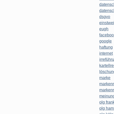
datensc
datensc
dsgvo
einstwe
eugh
faceboo
google
haftung
internet
irreführ
kartellr
löschun
marke
markenr
markenr
meinung
olg frank
olg ha