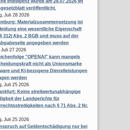
che Intelligenz wurde am 28.07.2026 im
esetzblatt veröffentlicht.
g, Juli 28 2026
mburg: Materialzusammensetzung ist
leidung eine wesentliche Eigenschaft
 312j Abs. 2 BGB und muss auf der
labgabeseite angegeben werden
 Juli 27 2026
eichenfolge "OPENAI" kann mangels
heidungskraft nicht als Unionsmarke
tware und KI-bezogene Dienstleistungen
ragen werden
, Juli 25 2026
nkfurt: Keine streitwertunabhängige
igkeit der Landgerichte für
rechtsstreitigkeiten nach § 71 Abs. 2 Nr.
, Juli 25 2026
nspruch auf Geldentschädigung nur bei