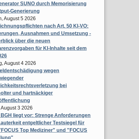
enerator SUNO durch Memorisierung
tput-Generierung
h, August 5 2026
chnungspflichten nach Art. 50 KI-VO:
erungen, Ausnahmen und Umsetzung -
rblick über die neuen
renzvorgaben für KI-Inhalte seit dem
026
g, August 4 2026
eldentschädigung wegen
wiegender
ichkeitsrechtsverletzung bei
olter und hartnäckiger
öffentlichung
 August 3 2026
t BGH liegt vor: Strenge Anforderungen
auterkeit entgeltlicher Testsiegel für
- "FOCUS Top Mediziner" und "FOCUS
lung"