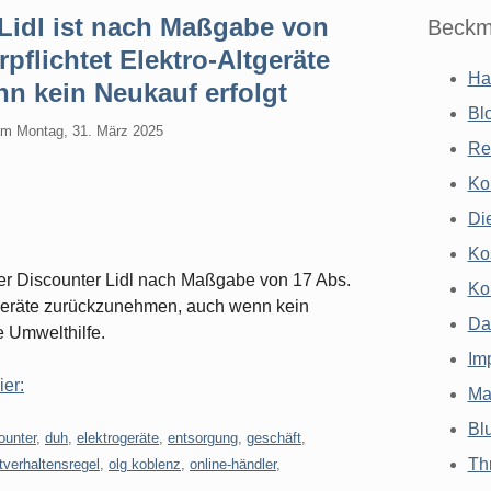
Lidl ist nach Maßgabe von
Beckm
rpflichtet Elektro-Altgeräte
Ha
 kein Neukauf erfolgt
Bl
am
Montag, 31. März 2025
Re
Ko
Di
Ko
er Discounter Lidl nach Maßgabe von 17 Abs.
Ko
Altgeräte zurückzunehmen, auch wenn kein
Da
e Umwelthilfe.
Im
ier:
Ma
Bl
ounter
,
duh
,
elektrogeräte
,
entsorgung
,
geschäft
,
Th
tverhaltensregel
,
olg koblenz
,
online-händler
,