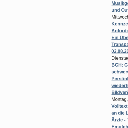
Musikg
und Ou
Mittwoc
Kennzei
Anford
Ein Übe
Transpa
02.08.2
Diensta
BGH: G
schwer
Persönl
wiederh
Bildver
Montag,
Volltex
an die L
Ärzte 
Empfeh