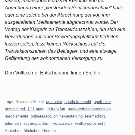
lassen, insbesondere dass er Kenntnis von der
Abrechnung einer „versteckten Servicepauschale“ hatte
oder eine solche bei der Abrechnung der von ihm
ausgelieferten Medikamente abgerechnet wurde. Der
Vortrag der Klägerin zu Transaktionszahlen, die sich aus
Bewertungen auf einer Bewertungsplattform herleiten
lassen sollen, lässt keinen Rückschluss auf die
Transaktionszahlen des Beklagten und eine etwaige
Gefährdung der wohnortnahen Versorgung zu.
Den Volltext der Entscheidung finden Sie
hier:
Tags für diesen Artikel:
apotheke
,
apothekenrecht
,
apotheker
,
arzneimittel
,
§ 11 apog
,
lg frankfurt
,
marktverhaltensregelung
,
medikamente
,
onlie-rezept
,
online-bestellung
,
telemedizin
,
telemedizinische-plattform
,
vorauswahl
,
wettbewerbsrecht
Artikel mit ähnlichen Themen: