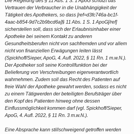
Die Regelung des § 11 Abs. 1 S. 1 ApoG schützt das
Vertrauen der Verbraucher in die Unabhängigkeit der
Tätigkeit des Apothekers, so dass [ref=d3fc746a-bc1f-
4aac-b854-9d7c2b9bcd6a]§ 11 Abs. 1 S. 1 ApoG[/ref]
sicherstellen soll, dass sich der Erlaubnisinhaber einer
Apotheke bei seinem Kontakt zu anderen
Gesundheitsberufen nicht von sachfremden und vor allem
nicht von finanziellen Erwägungen leiten lässt
(Spickhoff/Sieper, ApoG, 4. Aufl. 2022, § 11 Rn. 1 m.w.N.).
Der Apotheker soll seine Kontrollfunktion bei der
Belieferung von Verschreibungen eigenverantwortlich
wahrnehmen. Zudem soll das Recht des Patienten auf
freie Wahl der Apotheke gewahrt werden, sodass es nicht
zu einem Tätigwerden der beteiligten Berufsträger über
den Kopf des Patienten hinweg ohne dessen
Einflussmöglichkeit kommen darf (vgl. Spickhoff/Sieper,
ApoG, 4. Aufl. 2022, § 11 Rn. 3 m.w.N.).
Eine Absprache kann stillschweigend getroffen werden