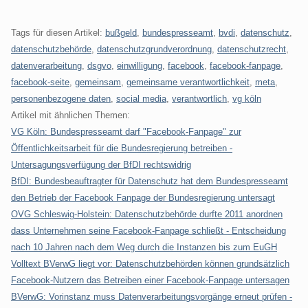
Tags für diesen Artikel:
bußgeld
,
bundespresseamt
,
bvdi
,
datenschutz
,
datenschutzbehörde
,
datenschutzgrundverordnung
,
datenschutzrecht
,
datenverarbeitung
,
dsgvo
,
einwilligung
,
facebook
,
facebook-fanpage
,
facebook-seite
,
gemeinsam
,
gemeinsame verantwortlichkeit
,
meta
,
personenbezogene daten
,
social media
,
verantwortlich
,
vg köln
Artikel mit ähnlichen Themen:
VG Köln: Bundespresseamt darf "Facebook-Fanpage" zur
Öffentlichkeitsarbeit für die Bundesregierung betreiben -
Untersagungsverfügung der BfDI rechtswidrig
BfDI: Bundesbeauftragter für Datenschutz hat dem Bundespresseamt
den Betrieb der Facebook Fanpage der Bundesregierung untersagt
OVG Schleswig-Holstein: Datenschutzbehörde durfte 2011 anordnen
dass Unternehmen seine Facebook-Fanpage schließt - Entscheidung
nach 10 Jahren nach dem Weg durch die Instanzen bis zum EuGH
Volltext BVerwG liegt vor: Datenschutzbehörden können grundsätzlich
Facebook-Nutzern das Betreiben einer Facebook-Fanpage untersagen
BVerwG: Vorinstanz muss Datenverarbeitungsvorgänge erneut prüfen -