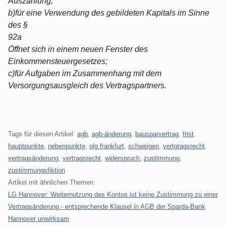
Auszahlung;
b)für eine Verwendung des gebildeten Kapitals im Sinne
des §
92a
Öffnet sich in einem neuen Fenster des
Einkommensteuergesetzes;
c)für Aufgaben im Zusammenhang mit dem
Versorgungsausgleich des Vertragspartners.
Tags für diesen Artikel:
agb
,
agb-änderung
,
bausparvertrag
,
frist
,
hauptpunkte
,
nebenpunkte
,
olg frankfurt
,
schweigen
,
vertgragsrecht
,
vertragsänderung
,
vertragsrecht
,
widerspruch
,
zustimmung
,
zustimmungsfiktion
Artikel mit ähnlichen Themen:
LG Hannover: Weiternutzung des Kontos ist keine Zustimmung zu einer
Vertragsänderung - entsprechende Klausel in AGB der Sparda-Bank
Hannover unwirksam