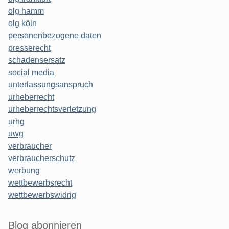
olg hamm
olg köln
personenbezogene daten
presserecht
schadensersatz
social media
unterlassungsanspruch
urheberrecht
urheberrechtsverletzung
urhg
uwg
verbraucher
verbraucherschutz
werbung
wettbewerbsrecht
wettbewerbswidrig
Blog abonnieren