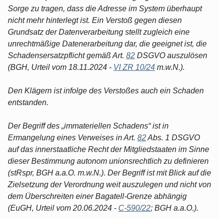
Sorge zu tragen, dass die Adresse im System überhaupt
nicht mehr hinterlegt ist. Ein Verstoß gegen diesen
Grundsatz der Datenverarbeitung stellt zugleich eine
unrechtmäßige Datenerarbeitung dar, die geeignet ist, die
Schadensersatzpflicht gemäß Art.
82
DSGVO auszulösen
(BGH, Urteil vom 18.11.2024 -
VI ZR 10/24
m.w.N.).
Den Klägern ist infolge des Verstoßes auch ein Schaden
entstanden.
Der Begriff des „immateriellen Schadens“ ist in
Ermangelung eines Verweises in Art.
82
Abs. 1 DSGVO
auf das innerstaatliche Recht der Mitgliedstaaten im Sinne
dieser Bestimmung autonom unionsrechtlich zu definieren
(stRspr, BGH a.a.O. m.w.N.). Der Begriff ist mit Blick auf die
Zielsetzung der Verordnung weit auszulegen und nicht von
dem Überschreiten einer Bagatell-Grenze abhängig
(EuGH, Urteil vom 20.06.2024 -
C-590/22
; BGH a.a.O.).