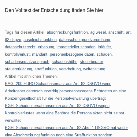
Den Volltext der Entscheidung finden Sie hier:
Tags für diesen Artikel:
abschreckungsfunktion
,
ag wesel
,
anschrift
,
art.
82 dsgvo
,
ausgleichsfunktion
,
datenschutzgrundverordnung
,
datenschutzrecht
,
erhebung
,
immaterieller schaden
,
irrläufer
,
kontrollverlust
,
mandant
,
personenbezogene daten
,
schaden
,
schadensersatzanspruch
,
schadenshöhe
,
steuerberater
,
steuererklärung
,
straffunktion
,
verarbeitung
,
weiterleitung
Artikel mit ähnlichen Themen:
BAG: 200 EURO Schadensersatz aus Art. 82 DSGVO wenn
Arbeitgeber datenschutzwidrig personenbezogene Echtdaten an eine
Konzerngesellschaft für die Personalverwaltung überträgt
BGH: Schadensersatzanspruch aus Art. 82 DSGVO wegen
Kontrollverlustes wenn eine Behörde die Personalakten nicht selbst
verwaltet
BGH: Schadensersatzanspruch aus Art. 82 Abs. 1 DSGVO hat weder
eine Abschreckungsfunktion noch eine Straffunktion sondern