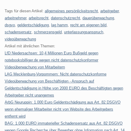
Tags für diesen Artikel:
allgemeines persönlickeitsrecht
,
arbeitgeber
,
arbeitnehmer
,
arbeitsrecht
,
datenschutzrecht
,
dauerüberwachung
,
dsgvo
,
geldentschädigung
,
lag hamm
,
recht am eigenen bild
,
schadensersatz
,
schmerzensgeld
,
unterlassungsanspruch
,
videoüberwachung
Artikel mit ähnlichen Themen:
LfD Niedersachsen: 10,4 Millionen Euro Bußgeld gegen
notebooksbilliger.de wegen nicht datenschutzkonformer
Videoüberwachung von Mitarbeitern
LAG Mecklenburg-Vorpommern: Nicht datenschutzkonforme
Videoüberwachung von Beschäftigten - Anspruch auf
Geldentschädigung in Höhe von 2000 EURO des Beschäftigten gegen
Arbeitgeber nicht unangemes
ArbG Neuruppin: 1.000 Euro Geldentschädigung aus Art. 82 DSGVO
wenn ehemaliger Mitarbeiter nicht von Website des Arbeitgebers
entfernt wird
BAG: 1.000 EURO immaterieller Schadensersatz aus Art. 82 DSGVO
wegen Google Recherche über Bewerber ohne Information nach Art. 14