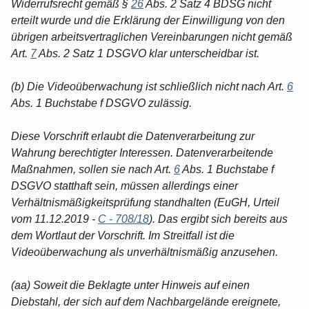
Widerrufsrecht gemäß §
26
Abs. 2 Satz 4 BDSG nicht
erteilt wurde und die Erklärung der Einwilligung von den
übrigen arbeitsvertraglichen Vereinbarungen nicht gemäß
Art.
7
Abs. 2 Satz 1 DSGVO klar unterscheidbar ist.
(b) Die Videoüberwachung ist schließlich nicht nach Art.
6
Abs. 1 Buchstabe f DSGVO zulässig.
Diese Vorschrift erlaubt die Datenverarbeitung zur
Wahrung berechtigter Interessen. Datenverarbeitende
Maßnahmen, sollen sie nach Art.
6
Abs. 1 Buchstabe f
DSGVO statthaft sein, müssen allerdings einer
Verhältnismäßigkeitsprüfung standhalten (EuGH, Urteil
vom 11.12.2019 -
C - 708/18
). Das ergibt sich bereits aus
dem Wortlaut der Vorschrift. Im Streitfall ist die
Videoüberwachung als unverhältnismäßig anzusehen.
(aa) Soweit die Beklagte unter Hinweis auf einen
Diebstahl, der sich auf dem Nachbargelände ereignete,