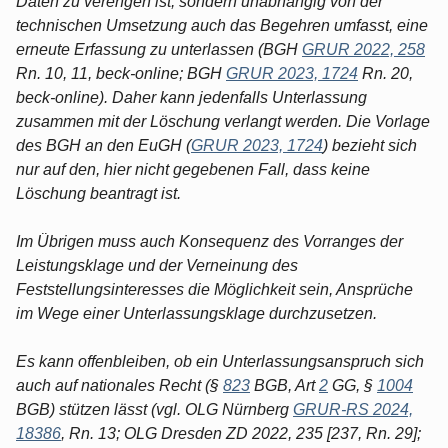
Daten zu verengen ist, sondern unabhängig von der
technischen Umsetzung auch das Begehren umfasst, eine
erneute Erfassung zu unterlassen (BGH
GRUR 2022, 258
Rn. 10, 11, beck-online; BGH
GRUR 2023, 1724
Rn. 20,
beck-online). Daher kann jedenfalls Unterlassung
zusammen mit der Löschung verlangt werden. Die Vorlage
des BGH an den EuGH (
GRUR 2023, 1724
) bezieht sich
nur auf den, hier nicht gegebenen Fall, dass keine
Löschung beantragt ist.
Im Übrigen muss auch Konsequenz des Vorranges der
Leistungsklage und der Verneinung des
Feststellungsinteresses die Möglichkeit sein, Ansprüche
im Wege einer Unterlassungsklage durchzusetzen.
Es kann offenbleiben, ob ein Unterlassungsanspruch sich
auch auf nationales Recht (§
823
BGB, Art
2
GG, §
1004
BGB) stützen lässt (vgl. OLG Nürnberg
GRUR-RS 2024,
18386
, Rn. 13; OLG Dresden ZD 2022, 235 [237, Rn. 29];