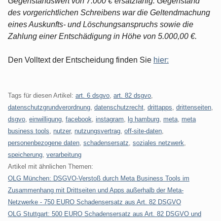
Gegenstandswert von 7.000 € ersatzfähig. Gegenstand
des vorgerichtlichen Schreibens war die Geltendmachung
eines Auskunfts- und Löschungsanspruchs sowie die
Zahlung einer Entschädigung in Höhe von 5.000,00 €.
Den Volltext der Entscheidung finden Sie
hier:
Tags für diesen Artikel:
art. 6 dsgvo
,
art. 82 dsgvo
,
datenschutzgrundverordnung
,
datenschutzrecht
,
drittapps
,
drittenseiten
,
dsgvo
,
einwilligung
,
facebook
,
instagram
,
lg hamburg
,
meta
,
meta
business tools
,
nutzer
,
nutzungsvertrag
,
off-site-daten
,
personenbezogene daten
,
schadensersatz
,
soziales netzwerk
,
speicherung
,
verarbeitung
Artikel mit ähnlichen Themen:
OLG München: DSGVO-Verstoß durch Meta Business Tools im
Zusammenhang mit Drittseiten und Apps außerhalb der Meta-
Netzwerke - 750 EURO Schadensersatz aus Art. 82 DSGVO
OLG Stuttgart: 500 EURO Schadensersatz aus Art. 82 DSGVO und