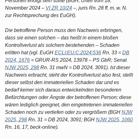
Personen erfolgt sein sollte (BGH, Urteil vom 18.
November 2024 –
VI ZR 10/24
–, juris Rn. 28 ff. m. w. N.
zur Rechtsprechung des EuGH).
Die betroffene Person muss den Nachweis erbringen,
dass sie einen solchen – das heißt in einem bloßen
Kontrollverlust als solchem bestehenden – Schaden
erlitten hat (vgl. EuGH
ECLI:EU:C:2024:536
Rn. 33 =
DB
2024, 1676
= GRUR-RS 2024, 13978 – PS GbR; Senat
NJW 2025, 298
Rn. 31 mwN = DB 2024, 3091). Ist dieser
Nachweis erbracht, steht der Kontrollverlust also fest, stellt
dieser selbst den immateriellen Schaden dar und es
bedarf keiner sich daraus entwickelnden besonderen
Befürchtungen oder Ängste der betroffenen Person; diese
wären lediglich geeignet, den eingetretenen immateriellen
Schaden noch zu vertiefen oder zu vergrößern (BGH
NJW
2025, 298
Rn. 31 = DB 2024, 3091; BGH
NJW 2025, 1060
Rn. 16, 17, beck-online).