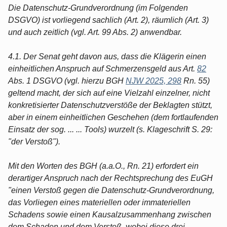
Die Datenschutz-Grundverordnung (im Folgenden
DSGVO) ist vorliegend sachlich (Art. 2), räumlich (Art. 3)
und auch zeitlich (vgl. Art. 99 Abs. 2) anwendbar.
4.1. Der Senat geht davon aus, dass die Klägerin einen
einheitlichen Anspruch auf Schmerzensgeld aus Art.
82
Abs. 1 DSGVO (vgl. hierzu BGH
NJW 2025, 298
Rn. 55)
geltend macht, der sich auf eine Vielzahl einzelner, nicht
konkretisierter Datenschutzverstöße der Beklagten stützt,
aber in einem einheitlichen Geschehen (dem fortlaufenden
Einsatz der sog. ... ... Tools) wurzelt (s. Klageschrift S. 29:
"der Verstoß").
Mit den Worten des BGH (a.a.O., Rn. 21) erfordert ein
derartiger Anspruch nach der Rechtsprechung des EuGH
"einen Verstoß gegen die Datenschutz-Grundverordnung,
das Vorliegen eines materiellen oder immateriellen
Schadens sowie einen Kausalzusammenhang zwischen
dem Schaden und dem Verstoß, wobei diese drei