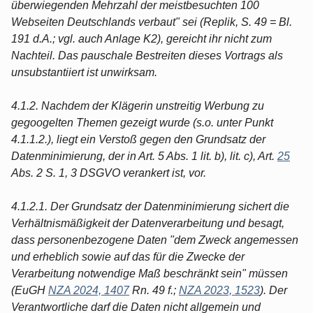
überwiegenden Mehrzahl der meistbesuchten 100
Webseiten Deutschlands verbaut" sei (Replik, S. 49 = Bl.
191 d.A.; vgl. auch Anlage K2), gereicht ihr nicht zum
Nachteil. Das pauschale Bestreiten dieses Vortrags als
unsubstantiiert ist unwirksam.
4.1.2. Nachdem der Klägerin unstreitig Werbung zu
gegoogelten Themen gezeigt wurde (s.o. unter Punkt
4.1.1.2.), liegt ein Verstoß gegen den Grundsatz der
Datenminimierung, der in Art. 5 Abs. 1 lit. b), lit. c), Art.
25
Abs. 2 S. 1, 3 DSGVO verankert ist, vor.
4.1.2.1. Der Grundsatz der Datenminimierung sichert die
Verhältnismäßigkeit der Datenverarbeitung und besagt,
dass personenbezogene Daten "dem Zweck angemessen
und erheblich sowie auf das für die Zwecke der
Verarbeitung notwendige Maß beschränkt sein" müssen
(EuGH
NZA 2024, 1407
Rn. 49 f.;
NZA 2023, 1523
). Der
Verantwortliche darf die Daten nicht allgemein und