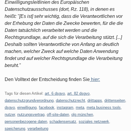
Einwilligungsleitlinien des Europäischen
Datenschutzausschusses (dort, Rz. 118), in denen es
heißt: "[Es ist] sehr wichtig, dass die Verantwortlichen vor
der Erhebung der Daten die Zwecke bewerten, für die die
Daten tatsächlich verarbeitet werden und die
Rechtsgrundlage, auf die sich die Verarbeitung stützt. [...]
Deshalb sollten Verantwortliche von Anfang an deutlich
machen, welcher Zweck auf welche Daten Anwendung
findet und auf welcher Rechtsgrundlage die Verarbeitung
beruht."
Den Volltext der Entscheidung finden Sie
hier:
Tags für diesen Artikel:
art. 6 dsgvo
,
art. 82 dsgvo
,
datenschutzgrundverordnung
,
datenschutzrecht
,
drittapps
,
drittenseiten
,
dsgvo
,
einwilligung
,
facebook
,
instagram
,
meta
,
meta business tools
,
nutzer
,
nutzungsvertrag
,
off-site-daten
,
olg münchen
,
personenbezogene daten
,
schadensersatz
,
soziales netzwerk
,
speicherung
,
verarbeitung