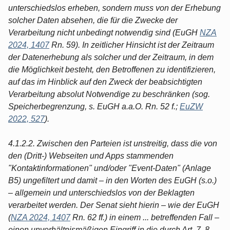
unterschiedslos erheben, sondern muss von der Erhebung
solcher Daten absehen, die für die Zwecke der
Verarbeitung nicht unbedingt notwendig sind (EuGH
NZA
2024, 1407
Rn. 59). In zeitlicher Hinsicht ist der Zeitraum
der Datenerhebung als solcher und der Zeitraum, in dem
die Möglichkeit besteht, den Betroffenen zu identifizieren,
auf das im Hinblick auf den Zweck der beabsichtigten
Verarbeitung absolut Notwendige zu beschränken (sog.
Speicherbegrenzung, s. EuGH a.a.O. Rn. 52 f.;
EuZW
2022, 527
).
4.1.2.2. Zwischen den Parteien ist unstreitig, dass die von
den (Dritt-) Webseiten und Apps stammenden
"Kontaktinformationen" und/oder "Event-Daten" (Anlage
B5) ungefiltert und damit – in den Worten des EuGH (s.o.)
– allgemein und unterschiedslos von der Beklagten
verarbeitet werden. Der Senat sieht hierin – wie der EuGH
(
NZA 2024, 1407
Rn. 62 ff.) in einem ... betreffenden Fall –
einen unverhältnismäßigen Eingriff in die durch Art. 7, 8