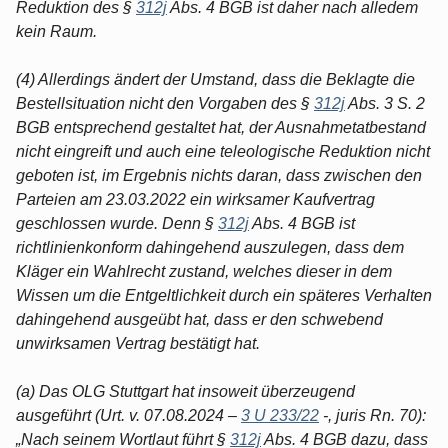
Reduktion des §
312j
Abs. 4 BGB ist daher nach alledem
kein Raum.
(4) Allerdings ändert der Umstand, dass die Beklagte die
Bestellsituation nicht den Vorgaben des §
312j
Abs. 3 S. 2
BGB entsprechend gestaltet hat, der Ausnahmetatbestand
nicht eingreift und auch eine teleologische Reduktion nicht
geboten ist, im Ergebnis nichts daran, dass zwischen den
Parteien am 23.03.2022 ein wirksamer Kaufvertrag
geschlossen wurde. Denn §
312j
Abs. 4 BGB ist
richtlinienkonform dahingehend auszulegen, dass dem
Kläger ein Wahlrecht zustand, welches dieser in dem
Wissen um die Entgeltlichkeit durch ein späteres Verhalten
dahingehend ausgeübt hat, dass er den schwebend
unwirksamen Vertrag bestätigt hat.
(a) Das OLG Stuttgart hat insoweit überzeugend
ausgeführt (Urt. v. 07.08.2024 –
3 U 233/22
-, juris Rn. 70):
„Nach seinem Wortlaut führt §
312j
Abs. 4 BGB dazu, dass