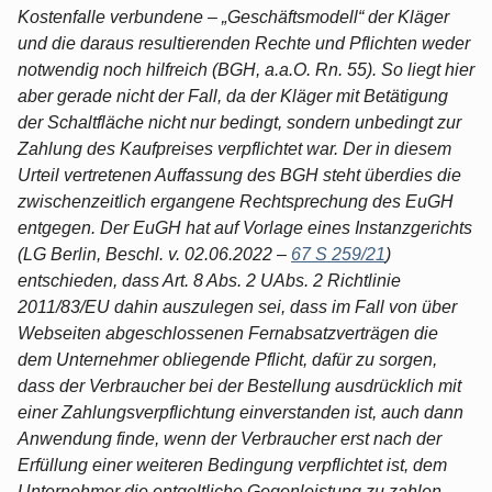
Kostenfalle verbundene – „Geschäftsmodell“ der Kläger
und die daraus resultierenden Rechte und Pflichten weder
notwendig noch hilfreich (BGH, a.a.O. Rn. 55). So liegt hier
aber gerade nicht der Fall, da der Kläger mit Betätigung
der Schaltfläche nicht nur bedingt, sondern unbedingt zur
Zahlung des Kaufpreises verpflichtet war. Der in diesem
Urteil vertretenen Auffassung des BGH steht überdies die
zwischenzeitlich ergangene Rechtsprechung des EuGH
entgegen. Der EuGH hat auf Vorlage eines Instanzgerichts
(LG Berlin, Beschl. v. 02.06.2022 –
67 S 259/21
)
entschieden, dass Art. 8 Abs. 2 UAbs. 2 Richtlinie
2011/83/EU dahin auszulegen sei, dass im Fall von über
Webseiten abgeschlossenen Fernabsatzverträgen die
dem Unternehmer obliegende Pflicht, dafür zu sorgen,
dass der Verbraucher bei der Bestellung ausdrücklich mit
einer Zahlungsverpflichtung einverstanden ist, auch dann
Anwendung finde, wenn der Verbraucher erst nach der
Erfüllung einer weiteren Bedingung verpflichtet ist, dem
Unternehmer die entgeltliche Gegenleistung zu zahlen