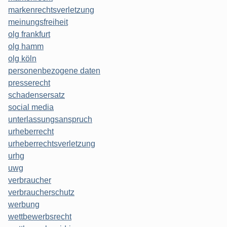
markenrechtsverletzung
meinungsfreiheit
olg frankfurt
olg hamm
olg köln
personenbezogene daten
presserecht
schadensersatz
social media
unterlassungsanspruch
urheberrecht
urheberrechtsverletzung
urhg
uwg
verbraucher
verbraucherschutz
werbung
wettbewerbsrecht