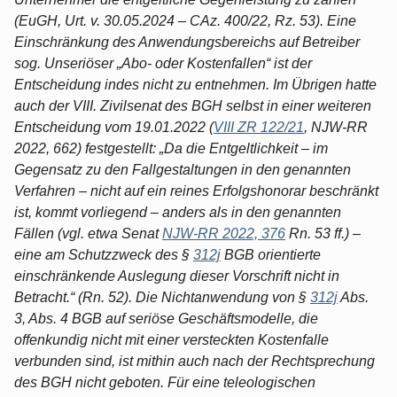
(EuGH, Urt. v. 30.05.2024 – CAz. 400/22, Rz. 53). Eine
Einschränkung des Anwendungsbereichs auf Betreiber
sog. Unseriöser „Abo- oder Kostenfallen“ ist der
Entscheidung indes nicht zu entnehmen. Im Übrigen hatte
auch der VIII. Zivilsenat des BGH selbst in einer weiteren
Entscheidung vom 19.01.2022 (
VIII ZR 122/21
, NJW-RR
2022, 662) festgestellt: „Da die Entgeltlichkeit – im
Gegensatz zu den Fallgestaltungen in den genannten
Verfahren – nicht auf ein reines Erfolgshonorar beschränkt
ist, kommt vorliegend – anders als in den genannten
Fällen (vgl. etwa Senat
NJW-RR 2022, 376
Rn. 53 ff.) –
eine am Schutzzweck des §
312j
BGB orientierte
einschränkende Auslegung dieser Vorschrift nicht in
Betracht.“ (Rn. 52). Die Nichtanwendung von §
312j
Abs.
3, Abs. 4 BGB auf seriöse Geschäftsmodelle, die
offenkundig nicht mit einer versteckten Kostenfalle
verbunden sind, ist mithin auch nach der Rechtsprechung
des BGH nicht geboten. Für eine teleologischen