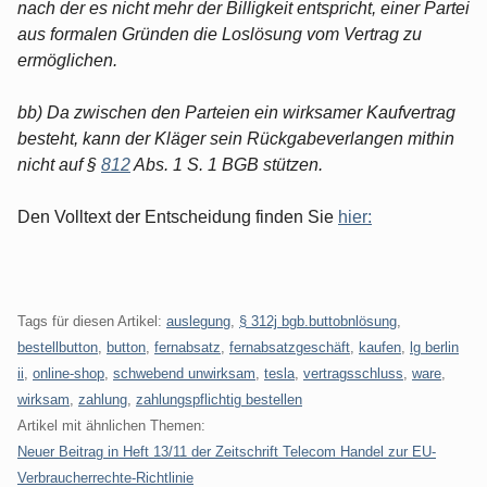
nach der es nicht mehr der Billigkeit entspricht, einer Partei
aus formalen Gründen die Loslösung vom Vertrag zu
ermöglichen.
bb) Da zwischen den Parteien ein wirksamer Kaufvertrag
besteht, kann der Kläger sein Rückgabeverlangen mithin
nicht auf §
812
Abs. 1 S. 1 BGB stützen.
Den Volltext der Entscheidung finden Sie
hier:
Tags für diesen Artikel:
auslegung
,
§ 312j bgb.buttobnlösung
,
bestellbutton
,
button
,
fernabsatz
,
fernabsatzgeschäft
,
kaufen
,
lg berlin
ii
,
online-shop
,
schwebend unwirksam
,
tesla
,
vertragsschluss
,
ware
,
wirksam
,
zahlung
,
zahlungspflichtig bestellen
Artikel mit ähnlichen Themen:
Neuer Beitrag in Heft 13/11 der Zeitschrift Telecom Handel zur EU-
Verbraucherrechte-Richtlinie