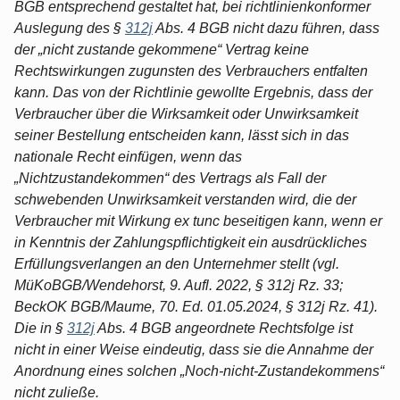
BGB entsprechend gestaltet hat, bei richtlinienkonformer
Auslegung des §
312j
Abs. 4 BGB nicht dazu führen, dass
der „nicht zustande gekommene“ Vertrag keine
Rechtswirkungen zugunsten des Verbrauchers entfalten
kann. Das von der Richtlinie gewollte Ergebnis, dass der
Verbraucher über die Wirksamkeit oder Unwirksamkeit
seiner Bestellung entscheiden kann, lässt sich in das
nationale Recht einfügen, wenn das
„Nichtzustandekommen“ des Vertrags als Fall der
schwebenden Unwirksamkeit verstanden wird, die der
Verbraucher mit Wirkung ex tunc beseitigen kann, wenn er
in Kenntnis der Zahlungspflichtigkeit ein ausdrückliches
Erfüllungsverlangen an den Unternehmer stellt (vgl.
MüKoBGB/Wendehorst, 9. Aufl. 2022, § 312j Rz. 33;
BeckOK BGB/Maume, 70. Ed. 01.05.2024, § 312j Rz. 41).
Die in §
312j
Abs. 4 BGB angeordnete Rechtsfolge ist
nicht in einer Weise eindeutig, dass sie die Annahme der
Anordnung eines solchen „Noch-nicht-Zustandekommens“
nicht zuließe.