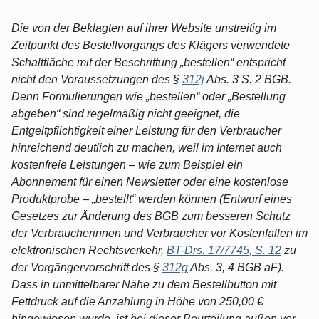
Die von der Beklagten auf ihrer Website unstreitig im
Zeitpunkt des Bestellvorgangs des Klägers verwendete
Schaltfläche mit der Beschriftung „bestellen“ entspricht
nicht den Voraussetzungen des §
312j
Abs. 3 S. 2 BGB.
Denn Formulierungen wie „bestellen“ oder „Bestellung
abgeben“ sind regelmäßig nicht geeignet, die
Entgeltpflichtigkeit einer Leistung für den Verbraucher
hinreichend deutlich zu machen, weil im Internet auch
kostenfreie Leistungen – wie zum Beispiel ein
Abonnement für einen Newsletter oder eine kostenlose
Produktprobe – „bestellt“ werden können (Entwurf eines
Gesetzes zur Änderung des BGB zum besseren Schutz
der Verbraucherinnen und Verbraucher vor Kostenfallen im
elektronischen Rechtsverkehr,
BT-Drs. 17/7745, S. 12
zu
der Vorgängervorschrift des §
312g
Abs. 3, 4 BGB aF).
Dass in unmittelbarer Nähe zu dem Bestellbutton mit
Fettdruck auf die Anzahlung in Höhe von 250,00 €
hingewiesen wurde, ist bei dieser Beurteilung außen vor