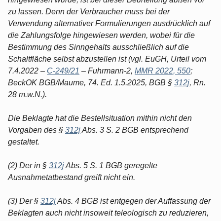
zu lassen. Denn der Verbraucher muss bei der
Verwendung alternativer Formulierungen ausdrücklich auf
die Zahlungsfolge hingewiesen werden, wobei für die
Bestimmung des Sinngehalts ausschließlich auf die
Schaltfläche selbst abzustellen ist (vgl. EuGH, Urteil vom
7.4.2022 –
C-249/21
– Fuhrmann-2,
MMR 2022, 550
;
BeckOK BGB/Maume, 74. Ed. 1.5.2025, BGB §
312j
, Rn.
28 m.w.N.).
Die Beklagte hat die Bestellsituation mithin nicht den
Vorgaben des §
312j
Abs. 3 S. 2 BGB entsprechend
gestaltet.
(2) Der in §
312j
Abs. 5 S. 1 BGB geregelte
Ausnahmetatbestand greift nicht ein.
(3) Der §
312j
Abs. 4 BGB ist entgegen der Auffassung der
Beklagten auch nicht insoweit teleologisch zu reduzieren,