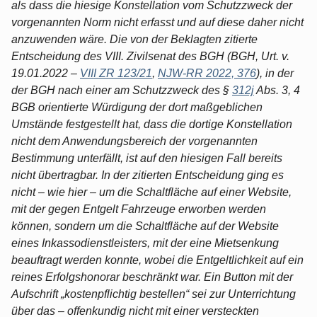
als dass die hiesige Konstellation vom Schutzzweck der
vorgenannten Norm nicht erfasst und auf diese daher nicht
anzuwenden wäre. Die von der Beklagten zitierte
Entscheidung des VIII. Zivilsenat des BGH (BGH, Urt. v.
19.01.2022 –
VIII ZR 123/21
,
NJW-RR 2022, 376
), in der
der BGH nach einer am Schutzzweck des §
312j
Abs. 3, 4
BGB orientierte Würdigung der dort maßgeblichen
Umstände festgestellt hat, dass die dortige Konstellation
nicht dem Anwendungsbereich der vorgenannten
Bestimmung unterfällt, ist auf den hiesigen Fall bereits
nicht übertragbar. In der zitierten Entscheidung ging es
nicht – wie hier – um die Schaltfläche auf einer Website,
mit der gegen Entgelt Fahrzeuge erworben werden
können, sondern um die Schaltfläche auf der Website
eines Inkassodienstleisters, mit der eine Mietsenkung
beauftragt werden konnte, wobei die Entgeltlichkeit auf ein
reines Erfolgshonorar beschränkt war. Ein Button mit der
Aufschrift „kostenpflichtig bestellen“ sei zur Unterrichtung
über das – offenkundig nicht mit einer versteckten