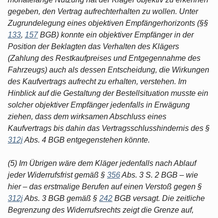
gegeben, den Vertrag aufrechterhalten zu wollen. Unter
Zugrundelegung eines objektiven Empfängerhorizonts (§§
133
,
157
BGB) konnte ein objektiver Empfänger in der
Position der Beklagten das Verhalten des Klägers
(Zahlung des Restkaufpreises und Entgegennahme des
Fahrzeugs) auch als dessen Entscheidung, die Wirkungen
des Kaufvertrags aufrecht zu erhalten, verstehen. Im
Hinblick auf die Gestaltung der Bestellsituation musste ein
solcher objektiver Empfänger jedenfalls in Erwägung
ziehen, dass dem wirksamen Abschluss eines
Kaufvertrags bis dahin das Vertragsschlusshindernis des §
312j
Abs. 4 BGB entgegenstehen könnte.
(5) Im Übrigen wäre dem Kläger jedenfalls nach Ablauf
jeder Widerrufsfrist gemäß §
356
Abs. 3 S. 2 BGB – wie
hier – das erstmalige Berufen auf einen Verstoß gegen §
312j
Abs. 3 BGB gemäß §
242
BGB versagt. Die zeitliche
Begrenzung des Widerrufsrechts zeigt die Grenze auf,