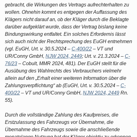
gebracht, die Wirkungen des Vertrags aufrechterhalten zu
wollen. Ohnehin kommt es entgegen der Auffassung des
Klägers nicht darauf an, ob der Kläger durch die Beklagte
darüber aufgeklärt wurde, dass der Vertrag bislang keine
Bindungswirkung entfaltet. Ein solches Erfordernis lässt
sich auch nicht der Rechtsprechung des EuGH entnehmen
(vgl. EuGH, Urt. v. 30.5.2024 –
C-400/22
– VT und
UR/Conny GmbH,
NJW 2024, 2449
; Urt. v. 21.3.2024 –
C-
76/23
– Cobult, MMR 2024, 481). Der EuGH stellt für die
Ausübung des Wahlrechts des Verbrauchers vielmehr
allein auf den „Erhalt einer weiteren Information über die
Zahlungsverpflichtung“ ab (EuGH, Urt. v. 30.5.2024 –
C-
400/22
– VT und UR/Conny GmbH,
NJW 2024, 2449
Rn.
55).
Durch die vollständige Zahlung des Kaufpreises, die
Erstzulassung des Fahrzeugs vor Übernahme, die
Übernahme des Fahrzeugs sowie die anschließende
monatelange Nutzung hat der Kläger objektiv zu erkennen