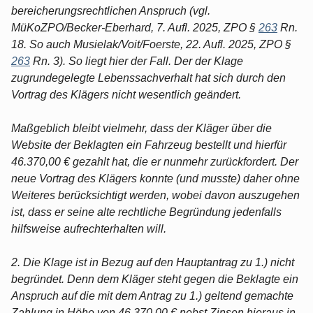
bereicherungsrechtlichen Anspruch (vgl.
MüKoZPO/Becker-Eberhard, 7. Aufl. 2025, ZPO §
263
Rn.
18. So auch Musielak/Voit/Foerste, 22. Aufl. 2025, ZPO §
263
Rn. 3). So liegt hier der Fall. Der der Klage
zugrundegelegte Lebenssachverhalt hat sich durch den
Vortrag des Klägers nicht wesentlich geändert.
Maßgeblich bleibt vielmehr, dass der Kläger über die
Website der Beklagten ein Fahrzeug bestellt und hierfür
46.370,00 € gezahlt hat, die er nunmehr zurückfordert. Der
neue Vortrag des Klägers konnte (und musste) daher ohne
Weiteres berücksichtigt werden, wobei davon auszugehen
ist, dass er seine alte rechtliche Begründung jedenfalls
hilfsweise aufrechterhalten will.
2. Die Klage ist in Bezug auf den Hauptantrag zu 1.) nicht
begründet. Denn dem Kläger steht gegen die Beklagte ein
Anspruch auf die mit dem Antrag zu 1.) geltend gemachte
Zahlung in Höhe von 46.370,00 € nebst Zinsen hieraus in