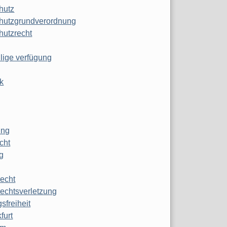
hutz
hutzgrundverordnung
hutzrecht
ilige verfügung
k
ung
echt
g
echt
echtsverletzung
sfreiheit
furt