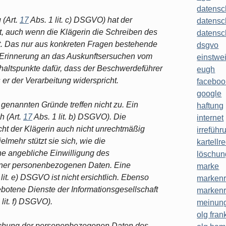
datensc
 (Art.
17
Abs. 1 lit. c) DSGVO) hat der
datensc
t, auch wenn die Klägerin die Schreiben des
datensc
t. Das nur aus konkreten Fragen bestehende
dsgvo
 Erinnerung an das Auskunftsersuchen vom
einstwe
haltspunkte dafür, dass der Beschwerdeführer
eugh
r der Verarbeitung widerspricht.
faceboo
google
enannten Gründe treffen nicht zu. Ein
haftung
h (Art.
17
Abs. 1 lit. b) DSGVO). Die
internet
t der Klägerin auch nicht unrechtmäßig
irreführ
elmehr stützt sie sich, wie die
kartellr
ne angebliche Einwilligung des
löschun
einer personenbezogenen Daten. Eine
marke
lit. e) DSGVO ist nicht ersichtlich. Ebenso
markenr
botene Dienste der Informationsgesellschaft
markenr
 lit. f) DSGVO).
meinung
olg frank
chung der personenbezogenen Daten des