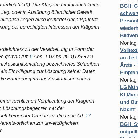
derlich (lit.d)). Die Klägerin nimmt auch keine
BGH: G
 liegt oder in Ausübung öffentlicher Gewalt
schwer
 Schließlich liegen auch keinerlei Anhaltspunkte
Persönl
ung der berechtigten Interessen der Klägerin
wiederh
Bildver
Montag,
rdeführers zu der Verarbeitung in Form der
Volltex
en gemäß Art.
6
Abs. 1 UAbs. lit. a) DSGVO
an die L
e um Auskunftserteilung bezeichnetes Schreiben
Ärzte 
 als Einwilligung zur Löschung seiner Daten
Empfeh
r die Erinnerung an das Auskunftsersuchen
Montag,
LG Münc
KI-Mus
einer rechtlichen Verpflichtung der Klägerin
und Out
. Ein Löschungsbegehren hat der
Nacht"
uch keiner der Gründe zu, die nach Art.
17
Montag,
Verantwortlichen zur unverzüglichen
BGH: St
n.
entgelt