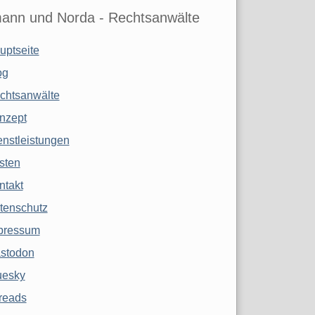
ann und Norda - Rechtsanwälte
uptseite
og
chtsanwälte
nzept
enstleistungen
sten
ntakt
tenschutz
pressum
stodon
uesky
reads