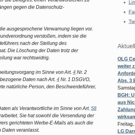
Li
gängen gegen die Datenschutz-
Fa
Twi
 die ausgesprochene Verwarnung liegen vor.
rundverordnung verstoßen, indem sie die
führers nach der Stellung des
Aktuel
hat. Die Löschung der Daten trotz der
eilung war rechtswidrig.
OLG Cel
weiter 
beitungsvorgang im Sinne von Art.
4
Nr. 2
Anforde
nbezogene Daten nach Art.
4
Nr. 1 DSGVO,
Abs. 3
ierte natürliche Person, den Beschwerdeführer,
Samstag
BGH: U
aus Nic
ten als Verantwortliche im Sinne von Art.
58
Zahlun
rbeitet. Sie hat sowohl die Versendung der
wirksa
ers gerichteten Werbe-E-Mails als auch die
Freitag
Daten veranlasst.
LG Darm