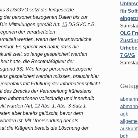
Untersc
bis 3 DSGVO setzt die fortgesetzte
für Sof
ng der personenbezogenen Daten bis zur
einget
Die Mitteilungen gemäß Art.
15
DSGVO z.B.
Samstag
gorien der verarbeiteten
OLG Fra
mittelt werden, wenn der Verantwortliche
Zuständ
ügt. Es spricht viel dafür, dass die
Urheber
unft zielt, so lange gespeichert werden
7 GVG
heit hatte, die Rechtmäßigkeit der
Samstag
ngsgrund 63). Wie lange personenbezogene
rens gespeichert werden müssen, braucht hier
enfalls tritt Erfüllung der Informationspflicht
Getagg
all des Zwecks der Verarbeitung frühestens
ten Informationen vollständig und innerhalb
abmahn
llt wurden (Art.
12
Abs. 1, Abs. 3 Satz 1
abmahn
aten aber bereits gelöscht, bevor dem
agb
 worden ist. Mit Übersendung der als
allgeme
t die Klägerin bereits die Löschung der
auskunf
bgh