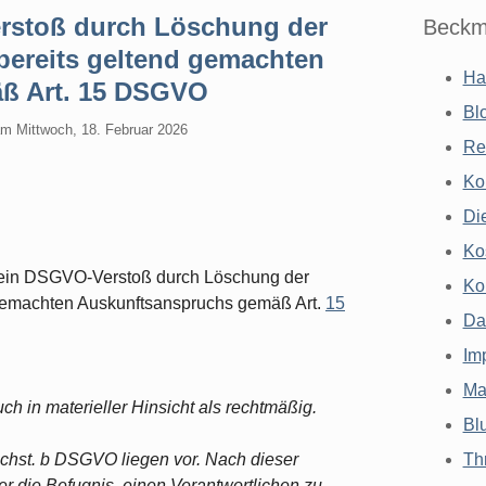
rstoß durch Löschung der
Beckm
 bereits geltend gemachten
Ha
ß Art. 15 DSGVO
Bl
am
Mittwoch, 18. Februar 2026
Re
Ko
Di
Ko
 ein DSGVO-Verstoß durch Löschung der
Ko
d gemachten Auskunftsanspruchs gemäß Art.
15
Da
Im
Ma
h in materieller Hinsicht als rechtmäßig.
Bl
chst. b DSGVO liegen vor. Nach dieser
Th
ber die Befugnis, einen Verantwortlichen zu