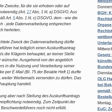
Medizi
e Zwecke, für die sie erhoben oder auf
Donners
notwendig (Art.
17
Abs. 1 lit. a) DSGVO. Aus
BGH: K
äß Art.
5
Abs. 1 lit. c) DSGVO, dem - wie die
Rechtst
- jede Datenverarbeitung entsprechen
Organe 
ch herleiten.
Rechts
wettbew
ichtete Zweck der Datenverarbeitung dürfte
Unterl
eführer hat lediglich einen Auskunftsantrag
Mittwoch
ls die Klägerin behauptet, an keiner Stelle
Gesetz
r wünsche. Ausgehend von der angeblich
künstli
ers in die Nutzung und Verarbeitung seiner
Bundesg
er E-Mail (Bl. 75 der Beiakte Heft 1) durfte
Diensta
, weiter Werbemails versenden zu dürfen. Das
OLG Ha
ehauptung handelt.
bei Bek
gemäß §
ung aber nach Stellung des Auskunftsantrags
Bestel
verpflichtung notwendig. Zum Zeitpunkt der
Montag,
eschwerdeführers noch nicht erfüllt.
EuG: Z