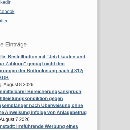
nkedin
cebook
tter
le Einträge
le: Bestellbutton mit "Jetzt kaufen und
zur Zahlung" genügt nicht den
rungen der Buttonlösung nach § 312j
 BGB
, August 8 2026
nmittelbarer Bereicherungsanspruch
htleistungskondiktion gegen
gsempfänger nach Überweisung ohne
me Anweisung infolge von Anlagebetrug
, August 7 2026
stadt: Irreführende Werbung eines