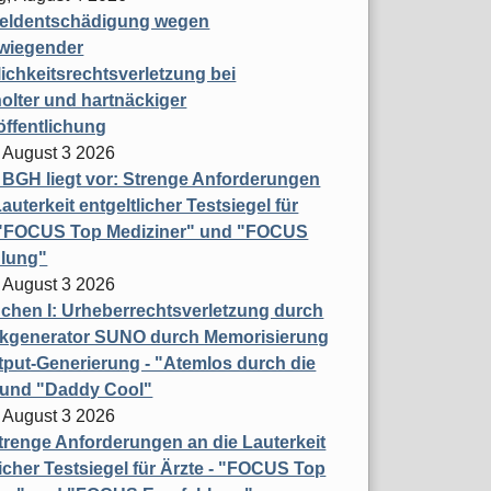
eldentschädigung wegen
wiegender
ichkeitsrechtsverletzung bei
olter und hartnäckiger
öffentlichung
 August 3 2026
t BGH liegt vor: Strenge Anforderungen
auterkeit entgeltlicher Testsiegel für
- "FOCUS Top Mediziner" und "FOCUS
lung"
 August 3 2026
hen I: Urheberrechtsverletzung durch
ikgenerator SUNO durch Memorisierung
put-Generierung - "Atemlos durch die
 und "Daddy Cool"
 August 3 2026
renge Anforderungen an die Lauterkeit
licher Testsiegel für Ärzte - "FOCUS Top