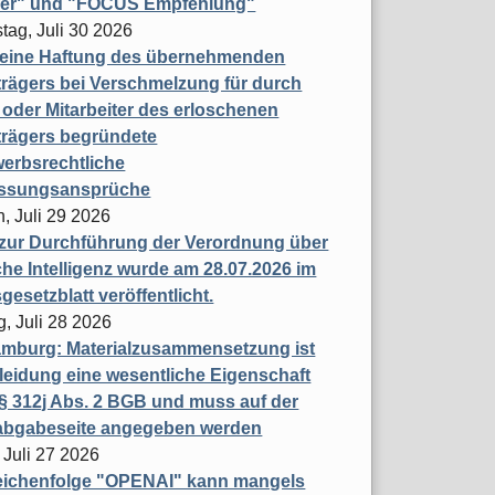
ner" und "FOCUS Empfehlung"
tag, Juli 30 2026
eine Haftung des übernehmenden
rägers bei Verschmelzung für durch
oder Mitarbeiter des erloschenen
trägers begründete
erbsrechtliche
assungsansprüche
, Juli 29 2026
 zur Durchführung der Verordnung über
che Intelligenz wurde am 28.07.2026 im
esetzblatt veröffentlicht.
g, Juli 28 2026
mburg: Materialzusammensetzung ist
leidung eine wesentliche Eigenschaft
 312j Abs. 2 BGB und muss auf der
labgabeseite angegeben werden
 Juli 27 2026
eichenfolge "OPENAI" kann mangels