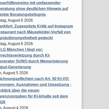
uerhilfevereins mit umfassender
eratung ohne deutlichen Hinweis auf
änkte Beratungsbefugnis
tag, August 6 2026
nkfurt: Zugespitzte Kritik auf Instagram
staurant nach Mäuseköder-Vorfall von
gsäußerungsfreiheit gedeckt
tag, August 6 2026
t LG München I liegt vor:
rechtsverletzung durch KI-
enerator SUNO durch Memorisierung
tput-Generierung
h, August 5 2026
chnungspflichten nach Art. 50 KI-VO:
erungen, Ausnahmen und Umsetzung -
rblick über die neuen
renzvorgaben für KI-Inhalte seit dem
026
g, August 4 2026