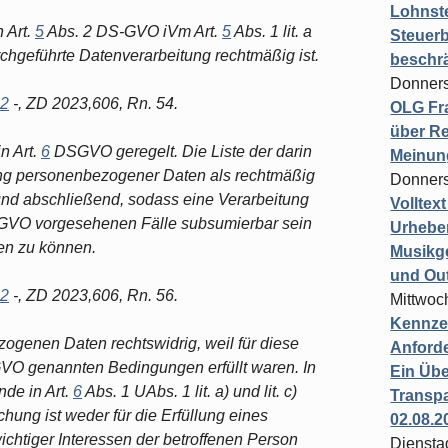
Lohnste
 Art.
5
Abs. 2 DS-GVO iVm Art.
5
Abs. 1 lit. a
Steuerb
rchgeführte Datenverarbeitung rechtmäßig ist.
beschr
Donners
22
-, ZD 2023,606, Rn. 54.
OLG Fra
über Re
n Art.
6
DSGVO geregelt. Die Liste der darin
Meinun
ung personenbezogener Daten als rechtmäßig
Donners
nd abschließend, sodass eine Verarbeitung
Volltex
GVO vorgesehenen Fälle subsumierbar sein
Urheber
en zu können.
Musikg
und Ou
22
-, ZD 2023,606, Rn. 56.
Mittwoc
Kennzei
genen Daten rechtswidrig, weil für diese
Anford
O genannten Bedingungen erfüllt waren. In
Ein Übe
nde in Art.
6
Abs. 1 UAbs. 1 lit. a) und lit. c)
Transpa
ung ist weder für die Erfüllung eines
02.08.2
wichtiger Interessen der betroffenen Person
Diensta