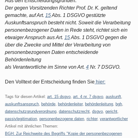
Aus den Entscheidungsgründen:
Der gegen Vorsitzenden Richter Prof. Dr. K. geltend
gemachte, auf Art.
15
Abs. 1 DSGVO gestützte
Auskunftsanspruch besteht nicht. Soweit die Verarbeitung
personenbezogener Daten in Rede steht, richtet sich ein
etwaiger Anspruch aus Art.
15
Abs. 1 DSGVO gegen die
über die Zwecke und Mittel der Verarbeitung von
personenbezogenen Daten entscheidende
Behördenleitung
als Verantwortliche im Sinne von Art.
4
Nr. 7 DSGVO.
Den Volltext der Entscheidung finden Sie
hier:
Tags für diesen Artikel:
art. 15 dsgvo
,
art. 4 nr. 7 dsgvo
,
auskunft
,
auskunftsanspruch
,
behörde
,
behördenleiter
,
behördenleitung
,
bgh
,
datenschutzgrundverordnung
,
datenschutzrecht
,
dsgvo
,
gericht
,
passivlegitimation
,
personenbezogene daten
,
richter
,
verantwortlicher
Artikel mit ähnlichen Themen:
BGH: Zur Reichweite des Begriffs "Kopie der personenbezogenen