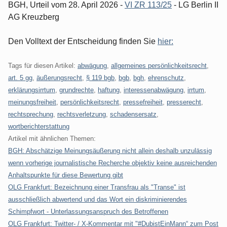
BGH, Urteil vom 28. April 2026 -
VI ZR 113/25
- LG Berlin II
AG Kreuzberg
Den Volltext der Entscheidung finden Sie
hier:
Tags für diesen Artikel:
abwägung
,
allgemeines persönlichkeitsrecht
,
art. 5 gg
,
äußerungsrecht
,
§ 119 bgb
,
bgb
,
bgh
,
ehrenschutz
,
erklärungsirrtum
,
grundrechte
,
haftung
,
interessenabwägung
,
irrtum
,
meinungsfreiheit
,
persönlichkeitsrecht
,
pressefreiheit
,
presserecht
,
rechtsprechung
,
rechtsverletzung
,
schadensersatz
,
wortberichterstattung
Artikel mit ähnlichen Themen:
BGH: Abschätzige Meinungsäußerung nicht allein deshalb unzulässig
wenn vorherige journalistische Recherche objektiv keine ausreichenden
Anhaltspunkte für diese Bewertung gibt
OLG Frankfurt: Bezeichnung einer Transfrau als "Transe" ist
ausschließlich abwertend und das Wort ein diskriminierendes
Schimpfwort - Unterlassungsanspruch des Betroffenen
OLG Frankfurt: Twitter- / X-Kommentar mit "#DubistEinMann“ zum Post