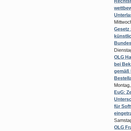
Rechts
wettbew
Unterl
Mittwoch
Gesetz
künstli
Bundesg
Diensta
OLG Ha
bei Bek
gemäß §
Bestel
Montag,
EuG: Z
Untersc
für Sof
einget
Samstag
OLG Fra