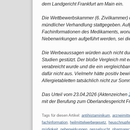
dem Landgericht Frankfurt am Main ein.
Die Wettbewerbskammer (6. Zivilkammer) d
mündlicher Verhandlung stattgegeben. Au
Fachinformationen des Medikaments, wonac
Nebenwirkungen aufgeführt werden, sei die
Die Werbeaussagen würden auch nicht dur
Studien gestützt. Der bloße Vergleich mit
verabreicht wurde und die ein vergleichba
dafür nicht aus. Vielmehr hätte positiv b
Allergietabletten tatsächlich nicht zur So
Das Urteil vom 23.04.2026 (Aktenzeichen
mit der Berufung zum Oberlandesgericht F
Tags für diesen Artikel:
antihistaminikum
,
arzneimitt
fachinformation
,
heilmittelwerbegesetz
,
heuschnupf
müdigkeit
,
nebenwirkungen
,
nesselsucht
,
pharmarec