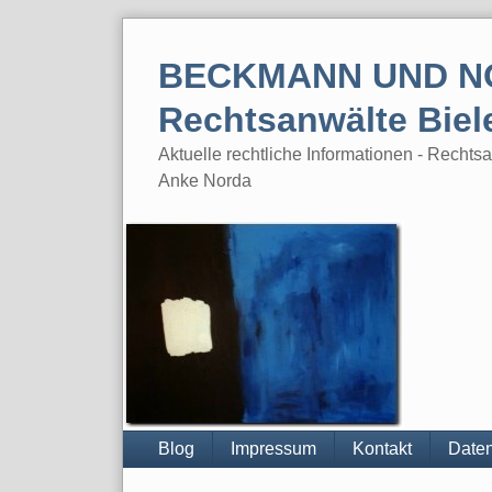
Skip
to
BECKMANN UND N
content
Rechtsanwälte Biel
Aktuelle rechtliche Informationen - Rech
Anke Norda
Blog
Impressum
Kontakt
Daten