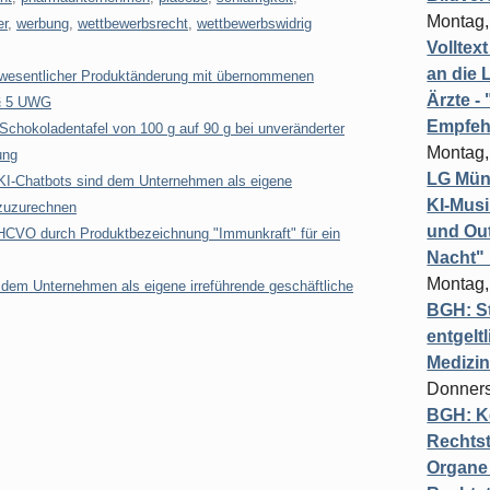
Montag,
er
,
werbung
,
wettbewerbsrecht
,
wettbewerbswidrig
Volltex
an die L
wesentlicher Produktänderung mit übernommenen
Ärzte 
 § 5 UWG
Empfeh
chokoladentafel von 100 g auf 90 g bei unveränderter
Montag,
ung
LG Münc
 KI-Chatbots sind dem Unternehmen als eigene
KI-Mus
 zuzurechnen
und Out
 HCVO durch Produktbezeichnung "Immunkraft" für ein
Nacht"
Montag,
em Unternehmen als eigene irreführende geschäftliche
BGH: St
entgelt
Medizi
Donners
BGH: K
Rechtst
Organe 