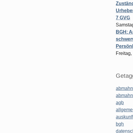
Zuständ
Urheber
7 GVG
Samstag
BGH: A
schwer
Persönl
Freitag,
Getagg
abmahn
abmahn
agb
allgeme
auskunf
bgh
datensc