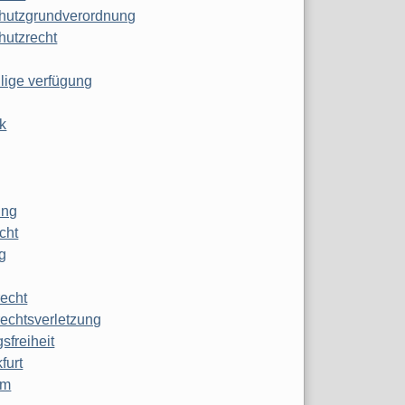
hutzgrundverordnung
hutzrecht
ilige verfügung
k
ung
echt
g
echt
echtsverletzung
sfreiheit
furt
mm