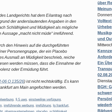
über Re
Meinun
Donners
es Landgerichts hat dem Eilantrag nach
Volltex
fgrund der anderslautenden Angaben in den
Urheber
h Schläfrigkeit und Müdigkeit als mögliche
Musikg
 Aussage „macht nicht müde“ irreführend.
und Ou
Mittwoc
ch den Hinweis auf die durchgeführten
Kennzei
 einer Personengruppe, der ein Placebo
Anford
res Ausmaß an Müdigkeit beschrieb, reiche
Ein Übe
ewiesen werden müssen, dass die Einnahme der
Transpa
mnolenz oder Ermüdung führt.
02.08.2
Diensta
2-06 O 135/26
) ist nicht rechtskräftig. Es kann
BGH: G
rankfurt am Main angefochten werden.
schwer
Persönl
elwerbung
,
§ 5 uwg
,
einstweilige verfügung
,
wiederh
en
,
irreführende werbung
,
irreführung
,
lg frankfurt
,
Bildver
ht
,
pharmaunternehmen
,
placebo
,
schläfrigkeit
,