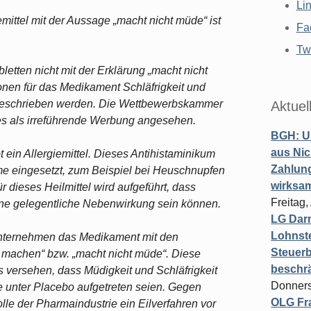
Li
mittel mit der Aussage „macht nicht müde“ ist
Fa
Twi
letten nicht mit der Erklärung „macht nicht
nen für das Medikament Schläfrigkeit und
beschrieben werden. Die Wettbewerbskammer
Aktuel
ies als irreführende Werbung angesehen.
BGH: U
aus Nic
ein Allergiemittel. Dieses Antihistaminikum
Zahlun
e eingesetzt, zum Beispiel bei Heuschnupfen
wirksa
r dieses Heilmittel wird aufgeführt, dass
Freitag
eine gelegentliche Nebenwirkung sein können.
LG Darm
Lohnste
nternehmen das Medikament mit den
Steuerb
e machen“ bzw. „macht nicht müde“. Diese
beschr
 versehen, dass Müdigkeit und Schläfrigkeit
Donners
ie unter Placebo aufgetreten seien. Gegen
OLG Fra
lle der Pharmaindustrie ein Eilverfahren vor