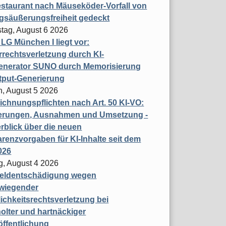
staurant nach Mäuseköder-Vorfall von
gsäußerungsfreiheit gedeckt
tag, August 6 2026
t LG München I liegt vor:
rechtsverletzung durch KI-
enerator SUNO durch Memorisierung
tput-Generierung
h, August 5 2026
chnungspflichten nach Art. 50 KI-VO:
erungen, Ausnahmen und Umsetzung -
rblick über die neuen
renzvorgaben für KI-Inhalte seit dem
026
g, August 4 2026
eldentschädigung wegen
wiegender
ichkeitsrechtsverletzung bei
olter und hartnäckiger
öffentlichung