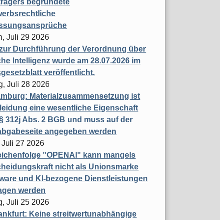
trägers begründete
erbsrechtliche
assungsansprüche
, Juli 29 2026
 zur Durchführung der Verordnung über
che Intelligenz wurde am 28.07.2026 im
esetzblatt veröffentlicht.
g, Juli 28 2026
mburg: Materialzusammensetzung ist
leidung eine wesentliche Eigenschaft
 312j Abs. 2 BGB und muss auf der
labgabeseite angegeben werden
 Juli 27 2026
eichenfolge "OPENAI" kann mangels
heidungskraft nicht als Unionsmarke
tware und KI-bezogene Dienstleistungen
ragen werden
, Juli 25 2026
nkfurt: Keine streitwertunabhängige