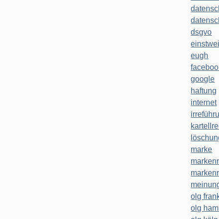
datensc
datensc
dsgvo
einstwe
eugh
faceboo
google
haftung
internet
irreführ
kartellr
löschun
marke
markenr
markenr
meinung
olg frank
olg ha