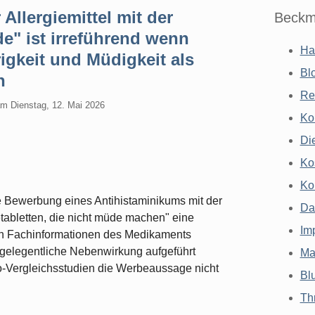
Allergiemittel mit der
Beckm
e" ist irreführend wenn
Ha
igkeit und Müdigkeit als
Bl
n
Re
am
Dienstag, 12. Mai 2026
Ko
Di
Ko
Ko
e Bewerbung eines Antihistaminikums mit der
Da
tabletten, die nicht müde machen" eine
Im
den Fachinformationen des Medikaments
s gelegentliche Nebenwirkung aufgeführt
Ma
-Vergleichsstudien die Werbeaussage nicht
Bl
Th