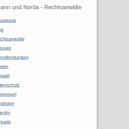
ann und Norda - Rechtsanwälte
uptseite
og
chtsanwälte
nzept
enstleistungen
sten
ntakt
tenschutz
pressum
stodon
uesky
reads