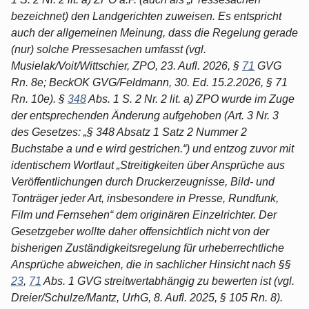
bezeichnet) den Landgerichten zuweisen. Es entspricht
auch der allgemeinen Meinung, dass die Regelung gerade
(nur) solche Pressesachen umfasst (vgl.
Musielak/Voit/Wittschier, ZPO, 23. Aufl. 2026, §
71
GVG
Rn. 8e; BeckOK GVG/Feldmann, 30. Ed. 15.2.2026, § 71
Rn. 10e). §
348
Abs. 1 S. 2 Nr. 2 lit. a) ZPO wurde im Zuge
der entsprechenden Änderung aufgehoben (Art. 3 Nr. 3
des Gesetzes: „§ 348 Absatz 1 Satz 2 Nummer 2
Buchstabe a und e wird gestrichen.“) und entzog zuvor mit
identischem Wortlaut „Streitigkeiten über Ansprüche aus
Veröffentlichungen durch Druckerzeugnisse, Bild- und
Tonträger jeder Art, insbesondere in Presse, Rundfunk,
Film und Fernsehen“ dem originären Einzelrichter. Der
Gesetzgeber wollte daher offensichtlich nicht von der
bisherigen Zuständigkeitsregelung für urheberrechtliche
Ansprüche abweichen, die in sachlicher Hinsicht nach §§
23
,
71
Abs. 1 GVG streitwertabhängig zu bewerten ist (vgl.
Dreier/Schulze/Mantz, UrhG, 8. Aufl. 2025, § 105 Rn. 8).