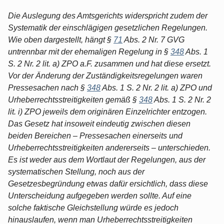
Die Auslegung des Amtsgerichts widerspricht zudem der
Systematik der einschlägigen gesetzlichen Regelungen.
Wie oben dargestellt, hängt §
71
Abs. 2 Nr. 7 GVG
untrennbar mit der ehemaligen Regelung in §
348
Abs. 1
S. 2 Nr. 2 lit. a) ZPO a.F. zusammen und hat diese ersetzt.
Vor der Änderung der Zuständigkeitsregelungen waren
Pressesachen nach §
348
Abs. 1 S. 2 Nr. 2 lit. a) ZPO und
Urheberrechtsstreitigkeiten gemäß §
348
Abs. 1 S. 2 Nr. 2
lit. i) ZPO jeweils dem originären Einzelrichter entzogen.
Das Gesetz hat insoweit eindeutig zwischen diesen
beiden Bereichen – Pressesachen einerseits und
Urheberrechtsstreitigkeiten andererseits – unterschieden.
Es ist weder aus dem Wortlaut der Regelungen, aus der
systematischen Stellung, noch aus der
Gesetzesbegründung etwas dafür ersichtlich, dass diese
Unterscheidung aufgegeben werden sollte. Auf eine
solche faktische Gleichstellung würde es jedoch
hinauslaufen, wenn man Urheberrechtsstreitigkeiten