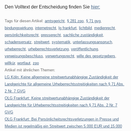
Den Volltext der Entscheidung finden Sie
hier:
Tags für diesen Artikel:
amtsgericht
,
§ 281 zpo
,
§ 71 gvg
,
bindungswirkung
,
internetrecht
,
lg frankfurt
,
lichtbild
,
medienrecht
,
persönlichkeitsrecht
,
presserecht
,
sachliche zuständigkeit
,
schadensersatz
,
streitwert
,
systematik
,
unterlassungsanspruch
,
urheberrecht
,
urheberrechtsverletzung
,
veröffentlichung
,
verweisungsbeschluss
,
verwertungsrecht
,
wille des gesetzgebers
,
willkür
,
wortlaut
,
zpo
Artikel mit ähnlichen Themen:
LG Köln: Keine allgemeine streitwertunabhängige Zuständigkeit der
Landgerichte für allgemeine Urheberrechtsstreitigkeiten nach § 71 Abs.
2 Nr. 7 GVG
OLG Frankfurt: Keine streitwertunabhängige Zuständigkeit der
Landgerichte für Urheberrechtsstreitigkeiten nach § 71 Abs. 2 Nr. 7
GVG
OLG Frankfurt: Bei Persönlicheitsrechtsverletzungen in Presse und
Medien ist regelmäßig ein Streitwert zwischen 5.000 EUR und 15.000