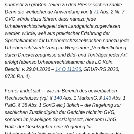
nunmehr zu großen Teilen zu den Pressesachen zählte.
Denn die weitgehende Anwendung von §
71
Abs. 2 Nr. 7
GVG würde dazu führen, dass nahezu jede
Urheberrechtsstreitigkeit dem Landgericht zugewiesen
werden würde, weil aus praktischer Erfahrung der
Spezialkammer für Urheberrechtsstreitsachen nahezu jede
Urheberrechtsverletzung im Wege einer „Veröffentlichung
durch Druckerzeugnisse und Bild- und Tonträger jeder Art“
erfolgt (ebenso Urheberrechtskammer des LG Köln,
Beschl. v. 29.04.2026 –
14 O 113/26
, GRUR-RS 2026,
8736 Rn. 4).
Ferner findet sich – wie im Bereich des gewerblichen
Rechtsschutzes (vgl. §
140
Abs. 1 MarkenG, §
143
Abs. 1
PatG, § 38 Abs. 1 SortG etc.) üblich – die Regelung zur
sachlichen Zuständigkeit der Gerichte nicht im GVG,
sondern im jeweiligen Spezialgesetz, hier dem UrhG.
Hätte der Gesetzgeber eine Regelung für
Urheberrechtsstreitigkeiten – ggf. auch nur teilweise für