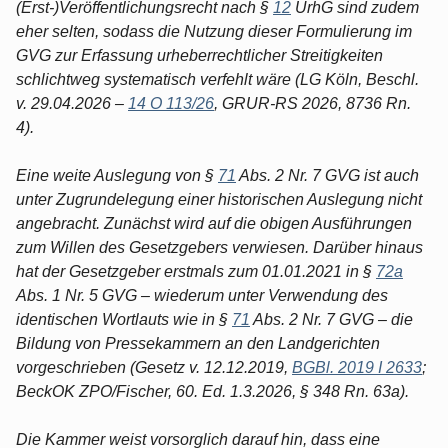
(Erst-)Veröffentlichungsrecht nach §
12
UrhG sind zudem
eher selten, sodass die Nutzung dieser Formulierung im
GVG zur Erfassung urheberrechtlicher Streitigkeiten
schlichtweg systematisch verfehlt wäre (LG Köln, Beschl.
v. 29.04.2026 –
14 O 113/26
, GRUR-RS 2026, 8736 Rn.
4).
Eine weite Auslegung von §
71
Abs. 2 Nr. 7 GVG ist auch
unter Zugrundelegung einer historischen Auslegung nicht
angebracht. Zunächst wird auf die obigen Ausführungen
zum Willen des Gesetzgebers verwiesen. Darüber hinaus
hat der Gesetzgeber erstmals zum 01.01.2021 in §
72a
Abs. 1 Nr. 5 GVG – wiederum unter Verwendung des
identischen Wortlauts wie in §
71
Abs. 2 Nr. 7 GVG – die
Bildung von Pressekammern an den Landgerichten
vorgeschrieben (Gesetz v. 12.12.2019,
BGBl. 2019 I 2633
;
BeckOK ZPO/Fischer, 60. Ed. 1.3.2026, § 348 Rn. 63a).
Die Kammer weist vorsorglich darauf hin, dass eine