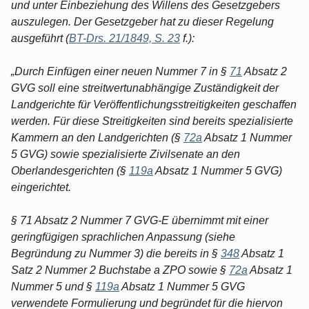
und unter Einbeziehung des Willens des Gesetzgebers
auszulegen. Der Gesetzgeber hat zu dieser Regelung
ausgeführt (
BT-Drs. 21/1849, S. 23
f.):
„Durch Einfügen einer neuen Nummer 7 in §
71
Absatz 2
GVG soll eine streitwertunabhängige Zuständigkeit der
Landgerichte für Veröffentlichungsstreitigkeiten geschaffen
werden. Für diese Streitigkeiten sind bereits spezialisierte
Kammern an den Landgerichten (§
72a
Absatz 1 Nummer
5 GVG) sowie spezialisierte Zivilsenate an den
Oberlandesgerichten (§
119a
Absatz 1 Nummer 5 GVG)
eingerichtet.
§ 71 Absatz 2 Nummer 7 GVG-E übernimmt mit einer
geringfügigen sprachlichen Anpassung (siehe
Begründung zu Nummer 3) die bereits in §
348
Absatz 1
Satz 2 Nummer 2 Buchstabe a ZPO sowie §
72a
Absatz 1
Nummer 5 und §
119a
Absatz 1 Nummer 5 GVG
verwendete Formulierung und begründet für die hiervon