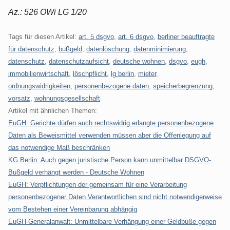
Az.: 526 OWi LG 1/20
Tags für diesen Artikel:
art. 5 dsgvo
,
art. 6 dsgvo
,
berliner beauftragte
für datenschutz
,
bußgeld
,
datenlöschung
,
datenminimierung
,
datenschutz
,
datenschutzaufsicht
,
deutsche wohnen
,
dsgvo
,
eugh
,
immobilienwirtschaft
,
löschpflicht
,
lg berlin
,
mieter
,
ordnungswidrigkeiten
,
personenbezogene daten
,
speicherbegrenzung
,
vorsatz
,
wohnungsgesellschaft
Artikel mit ähnlichen Themen:
EuGH: Gerichte dürfen auch rechtswidrig erlangte personenbezogene
Daten als Beweismittel verwenden müssen aber die Offenlegung auf
das notwendige Maß beschränken
KG Berlin: Auch gegen juristische Person kann unmittelbar DSGVO-
Bußgeld verhängt werden - Deutsche Wohnen
EuGH: Verpflichtungen der gemeinsam für eine Verarbeitung
personenbezogener Daten Verantwortlichen sind nicht notwendigerweise
vom Bestehen einer Vereinbarung abhängig
EuGH-Generalanwalt: Unmittelbare Verhängung einer Geldbuße gegen