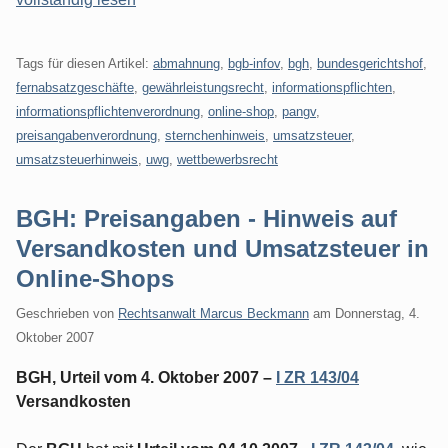
Tags für diesen Artikel:
abmahnung
,
bgb-infov
,
bgh
,
bundesgerichtshof
,
fernabsatzgeschäfte
,
gewährleistungsrecht
,
informationspflichten
,
informationspflichtenverordnung
,
online-shop
,
pangv
,
preisangabenverordnung
,
sternchenhinweis
,
umsatzsteuer
,
umsatzsteuerhinweis
,
uwg
,
wettbewerbsrecht
BGH: Preisangaben - Hinweis auf
Versandkosten und Umsatzsteuer in
Online-Shops
Geschrieben von
Rechtsanwalt Marcus Beckmann
am
Donnerstag, 4.
Oktober 2007
BGH, Urteil vom 4. Oktober 2007 –
I ZR 143/04
Versandkosten