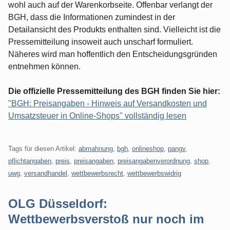
wohl auch auf der Warenkorbseite. Offenbar verlangt der
BGH, dass die Informationen zumindest in der
Detailansicht des Produkts enthalten sind. Vielleicht ist die
Pressemitteilung insoweit auch unscharf formuliert.
Näheres wird man hoffentlich den Entscheidungsgründen
entnehmen können.
Die offizielle Pressemitteilung des BGH finden Sie hier:
"BGH: Preisangaben - Hinweis auf Versandkosten und
Umsatzsteuer in Online-Shops" vollständig lesen
Tags für diesen Artikel:
abmahnung
,
bgh
,
onlineshop
,
pangv
,
pflichtangaben
,
preis
,
preisangaben
,
preisangabenverordnung
,
shop
,
uwg
,
versandhandel
,
wettbewerbsrecht
,
wettbewerbswidrig
OLG Düsseldorf:
Wettbewerbsverstoß nur noch im