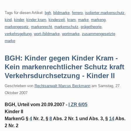
Tags für diesen Artikel:
bgh
,
bildmarke
,
ferrero
,
isolierter markenschutz
,
kind
,
kinder
,
kinder kram
,
kinderzeit
,
kram
,
marke
,
markeng
,
markengesetz
,
markenrecht
,
markenschutz
,
prägetheorie
,
verkehrsgeltung
,
wort-/bildmarke
,
wortmarke
,
zusammengesetzte
marke
BGH: Kinder gegen Kinder Kram -
Kein markenrechtlicher Schutz kraft
Verkehrsdurchsetzung - Kinder II
Geschrieben von
Rechtsanwalt Marcus Beckmann
am
Samstag, 27.
Oktober 2007
BGH, Urteil vom 20.09.2007 -
I ZR 6/05
Kinder II
MarkenG §
4
Nr. 2, §
8
Abs. 2 Nr. 1 und Abs. 3, §
14
Abs.
2 Nr. 2