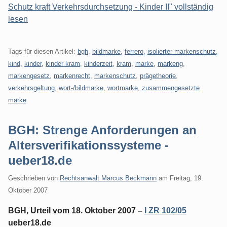
Schutz kraft Verkehrsdurchsetzung - Kinder II" vollständig
lesen
Tags für diesen Artikel:
bgh
,
bildmarke
,
ferrero
,
isolierter markenschutz
,
kind
,
kinder
,
kinder kram
,
kinderzeit
,
kram
,
marke
,
markeng
,
markengesetz
,
markenrecht
,
markenschutz
,
prägetheorie
,
verkehrsgeltung
,
wort-/bildmarke
,
wortmarke
,
zusammengesetzte
marke
BGH: Strenge Anforderungen an
Altersverifikationssysteme -
ueber18.de
Geschrieben von
Rechtsanwalt Marcus Beckmann
am
Freitag, 19.
Oktober 2007
BGH, Urteil vom 18. Oktober 2007 –
I ZR 102/05
ueber18.de