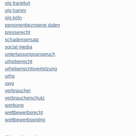
olg frankfurt
olg hamm
olg köln
personenbezogene daten
presserecht
schadensersatz
social media
unterlassungsanspruch
urheberrecht
urheberrechtsverletzung
urhg
uwg
verbraucher
verbraucherschutz
werbung
wettbewerbsrecht
wettbewerbswidrig