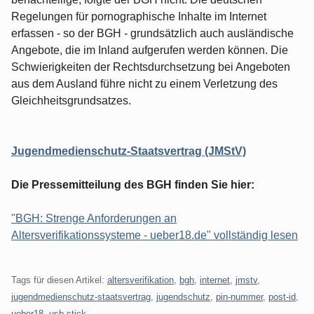
Regelungen für pornographische Inhalte im Internet
erfassen - so der BGH - grundsätzlich auch ausländische
Angebote, die im Inland aufgerufen werden können. Die
Schwierigkeiten der Rechtsdurchsetzung bei Angeboten
aus dem Ausland führe nicht zu einem Verletzung des
Gleichheitsgrundsatzes.
Jugendmedienschutz-Staatsvertrag (JMStV)
Die Pressemitteilung des BGH finden Sie hier:
"BGH: Strenge Anforderungen an
Altersverifikationssysteme - ueber18.de" vollständig lesen
Tags für diesen Artikel:
altersverifikation
,
bgh
,
internet
,
jmstv
,
jugendmedienschutz-staatsvertrag
,
jugendschutz
,
pin-nummer
,
post-id
,
ueber18
,
usb-stick