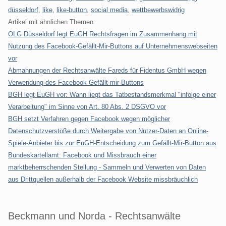
düsseldorf
,
like
,
like-button
,
social media
,
wettbewerbswidrig
Artikel mit ähnlichen Themen:
OLG Düsseldorf legt EuGH Rechtsfragen im Zusammenhang mit
Nutzung des Facebook-Gefällt-Mir-Buttons auf Unternehmenswebseiten
vor
Abmahnungen der Rechtsanwälte Fareds für Fidentus GmbH wegen
Verwendung des Facebook Gefällt-mir Buttons
BGH legt EuGH vor: Wann liegt das Tatbestandsmerkmal "infolge einer
Verarbeitung" im Sinne von Art. 80 Abs. 2 DSGVO vor
BGH setzt Verfahren gegen Facebook wegen möglicher
Datenschutzverstöße durch Weitergabe von Nutzer-Daten an Online-
Spiele-Anbieter bis zur EuGH-Entscheidung zum Gefällt-Mir-Button aus
Bundeskartellamt: Facebook und Missbrauch einer
marktbeherrschenden Stellung - Sammeln und Verwerten von Daten
aus Drittquellen außerhalb der Facebook Website missbräuchlich
Beckmann und Norda - Rechtsanwälte