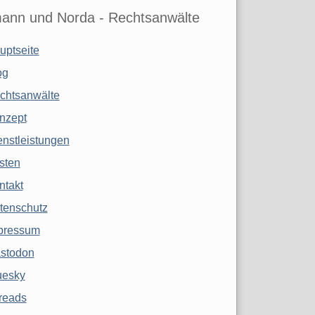
ann und Norda - Rechtsanwälte
uptseite
og
chtsanwälte
nzept
enstleistungen
sten
ntakt
tenschutz
pressum
stodon
uesky
reads