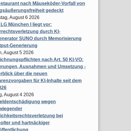
staurant nach Mäuseköder-Vorfall von
gsäußerungsfreiheit gedeckt
tag, August 6 2026
t LG München I liegt vor:
rechtsverletzung durch KI-
enerator SUNO durch Memorisierung
tput-Generierung
h, August 5 2026
chnungspflichten nach Art. 50 KI-VO:
erungen, Ausnahmen und Umsetzung -
rblick über die neuen
renzvorgaben für KI-Inhalte seit dem
026
g, August 4 2026
eldentschädigung wegen
wiegender
ichkeitsrechtsverletzung bei
olter und hartnäckiger
öffentlichung