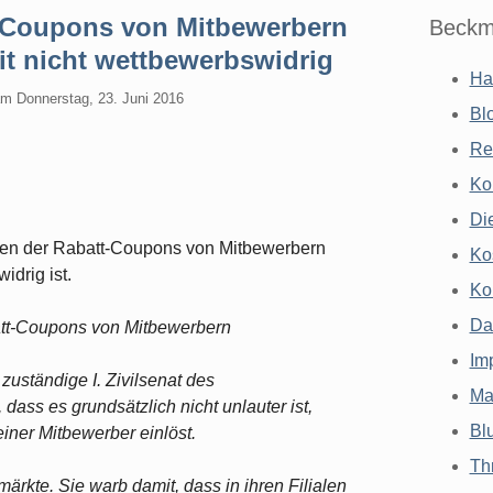
-Coupons von Mitbewerbern
Beckm
it nicht wettbewerbswidrig
Ha
am
Donnerstag, 23. Juni 2016
Bl
Re
Ko
Di
sen der Rabatt-Coupons von Mitbewerbern
Ko
idrig ist.
Ko
Da
att-Coupons von Mitbewerbern
Im
zuständige I. Zivilsenat des
Ma
dass es grundsätzlich nicht unlauter ist,
Bl
ner Mitbewerber einlöst.
Th
ärkte. Sie warb damit, dass in ihren Filialen