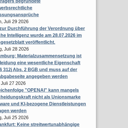
trägers begründete
erbsrechtliche
assungsansprüche
, Juli 29 2026
 zur Durchführung der Verordnung über
che Intelligenz wurde am 28.07.2026 im
esetzblatt veröffentlicht.
g, Juli 28 2026
mburg: Materialzusammensetzung ist
leidung eine wesentliche Eigenschaft
 312j Abs. 2 BGB und muss auf der
labgabeseite angegeben werden
 Juli 27 2026
eichenfolge "OPENAI" kann mangels
heidungskraft nicht als Unionsmarke
tware und KI-bezogene Dienstleistungen
ragen werden
, Juli 25 2026
nkfurt: Keine streitwertunabhängige