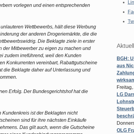
Li
bern vorlegen und einen entsprechenden
Fa
Twi
g unlauteren Wettbewerbs, hält diese Werbung
inderung der anderen Drogeriemärkte, die die
bewerbswidrig. Die Beklagte ziele in erster
Aktuel
n der Mitbewerber zu eigen zu machen und
ei zudem irreführend, weil den Kunden
BGH: U
ren Konkurrenten vereinbart, Rabattgutscheine
aus Nic
t die Beklagte daher auf Unterlassung und
Zahlun
enommen.
wirksa
Freitag
nen Erfolg. Der Bundesgerichtshof hat die
LG Darm
Lohnste
Steuerb
 Kundenkreis ist der Beklagten nicht
beschr
cheinen sind für ihre nächsten Einkäufe
Donners
hmens. Das gilt auch, wenn die Gutscheine
OLG Fra