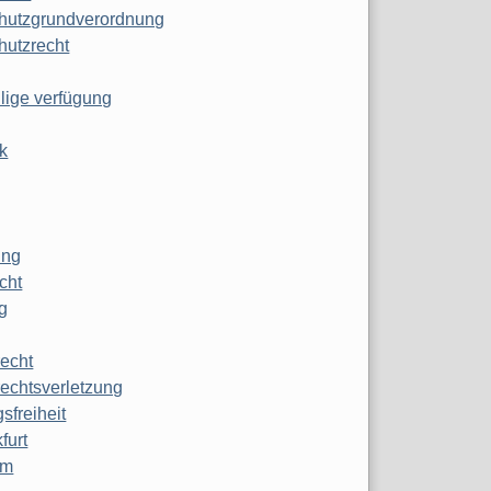
hutzgrundverordnung
hutzrecht
ilige verfügung
k
ung
echt
g
echt
echtsverletzung
sfreiheit
furt
mm