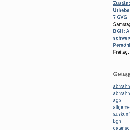
Zuständ
Urheber
7 GVG
Samstag
BGH: A
schwer
Persönl
Freitag,
Getagg
abmahn
abmahn
agb
allgeme
auskunf
bgh
datensc