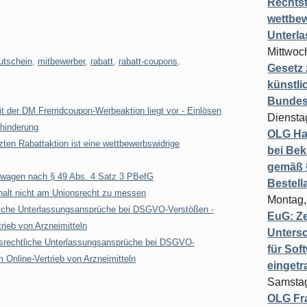
Rechts
wettbew
Unterl
Mittwoch
utschein
,
mitbewerber
,
rabatt
,
rabatt-coupons
,
Gesetz
künstli
Bundesg
it der DM Fremdcoupon-Werbeaktion liegt vor - Einlösen
Diensta
ehinderung
OLG Ha
zten Rabattaktion ist eine wettbewerbswidrige
bei Bek
gemäß §
etwagen nach § 49 Abs. 4 Satz 3 PBefG
Bestel
halt nicht am Unionsrecht zu messen
Montag,
liche Unterlassungsansprüche bei DSGVO-Verstößen -
EuG: Z
rieb von Arzneimitteln
Untersc
srechtliche Unterlassungsansprüche bei DSGVO-
für Sof
 Online-Vertrieb von Arzneimitteln
einget
Samstag
OLG Fra