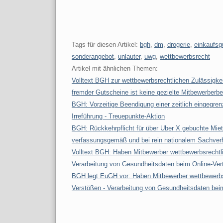
Tags für diesen Artikel:
bgh
,
dm
,
drogerie
,
einkaufsg
sonderangebot
,
unlauter
,
uwg
,
wettbewerbsrecht
Artikel mit ähnlichen Themen:
Volltext BGH zur wettbewerbsrechtlichen Zulässigke
fremder Gutscheine ist keine gezielte Mitbewerberb
BGH: Vorzeitige Beendigung einer zeitlich eingegren
Irreführung - Treuepunkte-Aktion
BGH: Rückkehrpflicht für über Uber X gebuchte Mi
verfassungsgemäß und bei rein nationalem Sachver
Volltext BGH: Haben Mitbewerber wettbewerbsrecht
Verarbeitung von Gesundheitsdaten beim Online-Vert
BGH legt EuGH vor: Haben Mitbewerber wettbewerb
Verstößen - Verarbeitung von Gesundheitsdaten beim