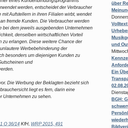
nehmer eines Kundenbindungsprogramms
über Re
rwendet werden, entscheidet der Verbraucher
Meinun
mit Aufstellern in ihren Filialen wirbt, wendet
Donners
ht an fremde Kunden. Die Verbraucher werden
Volltex
eine bei dem jeweils ausgebenden Unternehmen
Urheber
chkeit, denselben wirtschaftlichen Vorteil
Musikg
n zu erlangen. Diese weitere Chance der
und Ou
ne unlautere Werbebehinderung der
Mittwoc
 sich besonders um diejenigen Kunden zu
Kennzei
Gutscheinen und
Anford
erden.
Ein Übe
Transpa
 vor. Die Werbung der Beklagten bezieht sich
02.08.2
rauchersicht liegt es fern, darin eine
Diensta
 Unternehmen zu sehen.
BGH: G
schwer
Persönl
wiederh
1 O 36/14
KfH,
WRP 2015, 491
Bildver