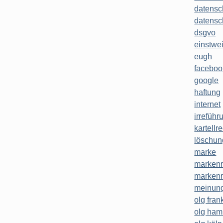
datensc
datensc
dsgvo
einstwe
eugh
faceboo
google
haftung
internet
irreführ
kartellr
löschun
marke
markenr
markenr
meinung
olg frank
olg ha