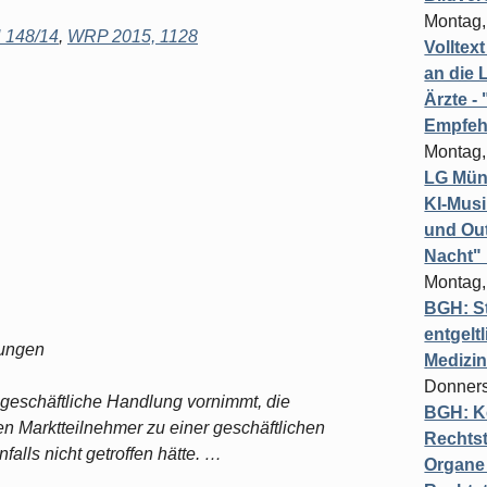
Montag,
 148/14
,
WRP 2015, 1128
Volltex
an die L
Ärzte 
Empfeh
Montag,
LG Münc
KI-Mus
und Out
Nacht"
Montag,
BGH: St
entgelt
lungen
Medizi
Donners
e geschäftliche Handlung vornimmt, die
BGH: K
en Marktteilnehmer zu einer geschäftlichen
Rechtst
alls nicht getroffen hätte. …
Organe 