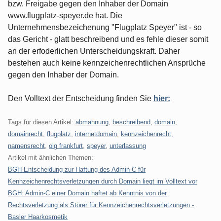
bzw. Freigabe gegen den Inhaber der Domain
www.flugplatz-speyer.de hat. Die
Unternehmensbezeichenung "Flugplatz Speyer" ist - so
das Gericht - glatt beschreibend und es fehle dieser somit
an der erfoderlichen Unterscheidungskraft. Daher
bestehen auch keine kennzeichenrechtlichen Ansprüche
gegen den Inhaber der Domain.
Den Volltext der Entscheidung finden Sie
hier:
Tags für diesen Artikel:
abmahnung
,
beschreibend
,
domain
,
domainrecht
,
flugplatz
,
internetdomain
,
kennzeichenrecht
,
namensrecht
,
olg frankfurt
,
speyer
,
unterlassung
Artikel mit ähnlichen Themen:
BGH-Entscheidung zur Haftung des Admin-C für
Kennzeichenrechtsverletzungen durch Domain liegt im Volltext vor
BGH: Admin-C einer Domain haftet ab Kenntnis von der
Rechtsverletzung als Störer für Kennzeichenrechtsverletzungen -
Basler Haarkosmetik