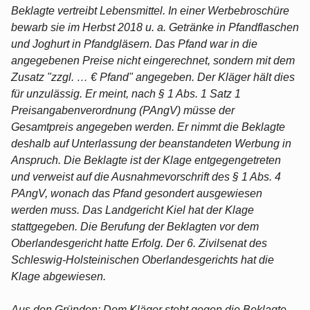
Beklagte vertreibt Lebensmittel. In einer Werbebroschüre
bewarb sie im Herbst 2018 u. a. Getränke in Pfandflaschen
und Joghurt in Pfandgläsern. Das Pfand war in die
angegebenen Preise nicht eingerechnet, sondern mit dem
Zusatz "zzgl. … € Pfand" angegeben. Der Kläger hält dies
für unzulässig. Er meint, nach § 1 Abs. 1 Satz 1
Preisangabenverordnung (PAngV) müsse der
Gesamtpreis angegeben werden. Er nimmt die Beklagte
deshalb auf Unterlassung der beanstandeten Werbung in
Anspruch. Die Beklagte ist der Klage entgegengetreten
und verweist auf die Ausnahmevorschrift des § 1 Abs. 4
PAngV, wonach das Pfand gesondert ausgewiesen
werden muss. Das Landgericht Kiel hat der Klage
stattgegeben. Die Berufung der Beklagten vor dem
Oberlandesgericht hatte Erfolg. Der 6. Zivilsenat des
Schleswig-Holsteinischen Oberlandesgerichts hat die
Klage abgewiesen.
Aus den Gründen: Dem Kläger steht gegen die Beklagte