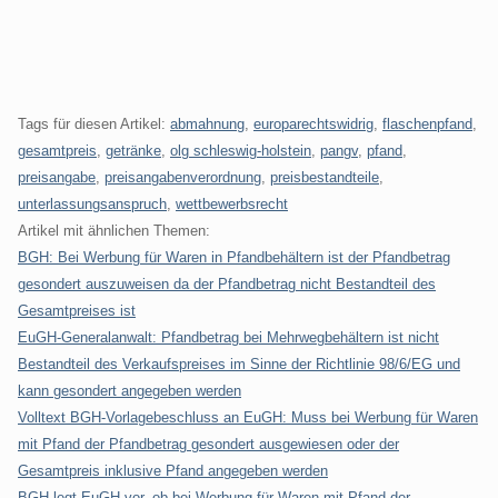
Tags für diesen Artikel:
abmahnung
,
europarechtswidrig
,
flaschenpfand
,
gesamtpreis
,
getränke
,
olg schleswig-holstein
,
pangv
,
pfand
,
preisangabe
,
preisangabenverordnung
,
preisbestandteile
,
unterlassungsanspruch
,
wettbewerbsrecht
Artikel mit ähnlichen Themen:
BGH: Bei Werbung für Waren in Pfandbehältern ist der Pfandbetrag
gesondert auszuweisen da der Pfandbetrag nicht Bestandteil des
Gesamtpreises ist
EuGH-Generalanwalt: Pfandbetrag bei Mehrwegbehältern ist nicht
Bestandteil des Verkaufspreises im Sinne der Richtlinie 98/6/EG und
kann gesondert angegeben werden
Volltext BGH-Vorlagebeschluss an EuGH: Muss bei Werbung für Waren
mit Pfand der Pfandbetrag gesondert ausgewiesen oder der
Gesamtpreis inklusive Pfand angegeben werden
BGH legt EuGH vor, ob bei Werbung für Waren mit Pfand der