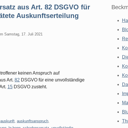
satz aus Art. 82 DSGVO für
Beckm
ätete Auskunftserteilung
Ha
Bl
am
Samstag, 17. Juli 2021
Re
Ko
Di
Ko
troffener keinen Anspruch auf
Ko
us Art.
82
DSGVO für eine unvollständige
Da
Art.
15
DSGVO zusteht.
Im
Ma
Bl
Th
,
auskunft
,
auskunftsanspruch
,
gung
,
lg bonn
,
schadensersatz
,
unvollständig
,