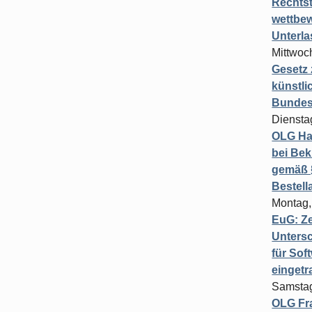
Rechts
wettbew
Unterl
Mittwoch
Gesetz
künstli
Bundesg
Diensta
OLG Ha
bei Bek
gemäß §
Bestel
Montag,
EuG: Z
Untersc
für Sof
einget
Samstag
OLG Fra