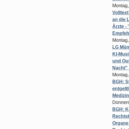
Montag,
Volltex
an die L
Ärzte 
Empfeh
Montag,
LG Münc
KI-Mus
und Out
Nacht"
Montag,
BGH: St
entgelt
Medizi
Donners
BGH: K
Rechtst
Organe 