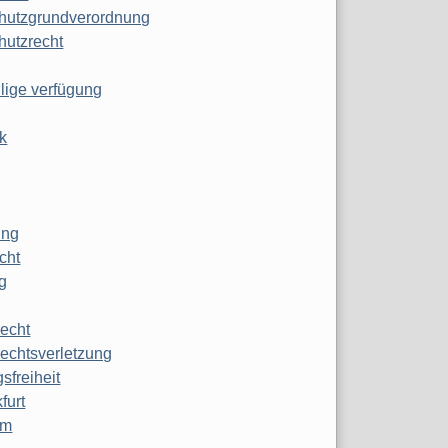
hutzgrundverordnung
hutzrecht
ilige verfügung
k
ung
echt
g
echt
echtsverletzung
sfreiheit
furt
mm