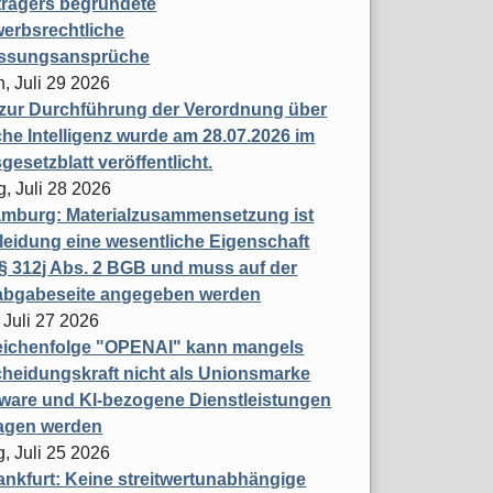
trägers begründete
erbsrechtliche
assungsansprüche
, Juli 29 2026
 zur Durchführung der Verordnung über
che Intelligenz wurde am 28.07.2026 im
esetzblatt veröffentlicht.
g, Juli 28 2026
mburg: Materialzusammensetzung ist
leidung eine wesentliche Eigenschaft
 312j Abs. 2 BGB und muss auf der
labgabeseite angegeben werden
 Juli 27 2026
eichenfolge "OPENAI" kann mangels
heidungskraft nicht als Unionsmarke
tware und KI-bezogene Dienstleistungen
ragen werden
, Juli 25 2026
nkfurt: Keine streitwertunabhängige