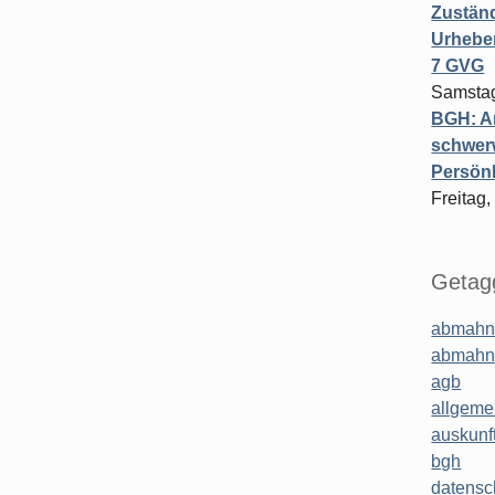
Zuständ
Urheber
7 GVG
Samstag
BGH: A
schwer
Persönl
Freitag,
Getagg
abmahn
abmahn
agb
allgeme
auskunf
bgh
datensc