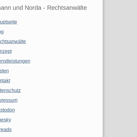
ann und Norda - Rechtsanwälte
uptseite
og
chtsanwälte
nzept
enstleistungen
sten
ntakt
tenschutz
pressum
stodon
uesky
reads