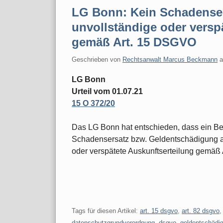
LG Bonn: Kein Schadenser
unvollständige oder versp
gemäß Art. 15 DSGVO
Geschrieben von
Rechtsanwalt Marcus Beckmann
LG Bonn
Urteil vom 01.07.21
15 O 372/20
Das LG Bonn hat entschieden, dass ein Be
Schadensersatz bzw. Geldentschädigung a
oder verspätete Auskunftserteilung gemäß 
Tags für diesen Artikel:
art. 15 dsgvo
,
art. 82 dsgvo
datenschutzgrundverordnung
,
dsgvo
,
geldentschädi