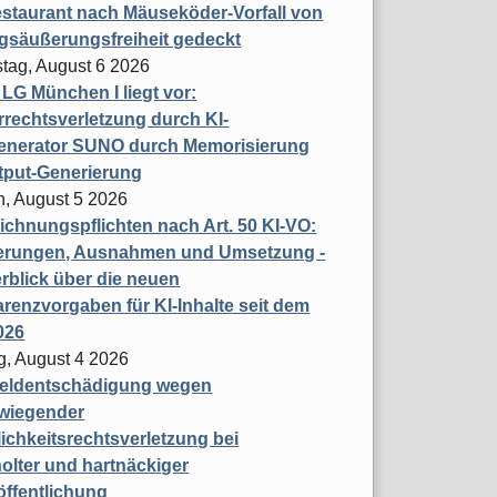
staurant nach Mäuseköder-Vorfall von
gsäußerungsfreiheit gedeckt
tag, August 6 2026
t LG München I liegt vor:
rechtsverletzung durch KI-
enerator SUNO durch Memorisierung
tput-Generierung
h, August 5 2026
chnungspflichten nach Art. 50 KI-VO:
erungen, Ausnahmen und Umsetzung -
rblick über die neuen
renzvorgaben für KI-Inhalte seit dem
026
g, August 4 2026
eldentschädigung wegen
wiegender
ichkeitsrechtsverletzung bei
olter und hartnäckiger
öffentlichung