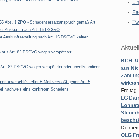
Li
Fa
Twi
55 Abs. 1 ZPO - Schadensersatzanspruch gemäß Art.
ger Auskunft nach Art. 15 DSGVO
er Auskunftserteilung nach Art. 15 DSGVO keinen
Aktuel
h aus Art. 82 DSGVO wegen verspäteter
BGH: U
Art. 82 DSGVO wegen verspäteter oder unvollständiger
aus Nic
Zahlun
er unverschlüsselter E-Mail verstößt gegen Art. 5
wirksa
ei Nachweis eins konkreten Schadens
Freitag
LG Darm
Lohnste
Steuerb
beschr
Donners
OLG Fra