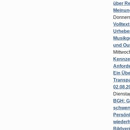
über Re
Meinun
Donners
Volltex
Urheber
Musikg
und Ou
Mittwoc
Kennzei
Anford
Ein Übe
Transpa
02.08.2
Diensta
BGH: G
schwer
Persönl
wiederh
Bildver