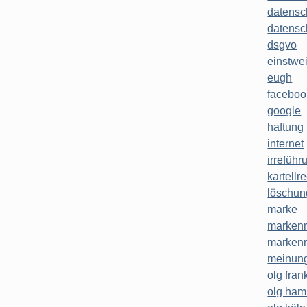
datensc
datensc
dsgvo
einstwe
eugh
faceboo
google
haftung
internet
irreführ
kartellr
löschun
marke
markenr
markenr
meinung
olg frank
olg ha