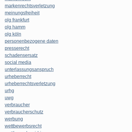
markenrechtsverletzung
meinungsfreiheit
olg frankfurt
olg hamm
olg köln
personenbezogene daten
presserecht
schadensersatz
social media
unterlassungsanspruch
urheberrecht
urheberrechtsverletzung
urhg
uwg
verbraucher
verbraucherschutz
werbung
wettbewerbsrecht